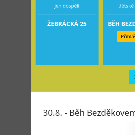
jen dospělí
dětské
ŽEBRÁCKÁ 25
BĚH BEZ
Přihlá
30.8. - Běh Bezděkove