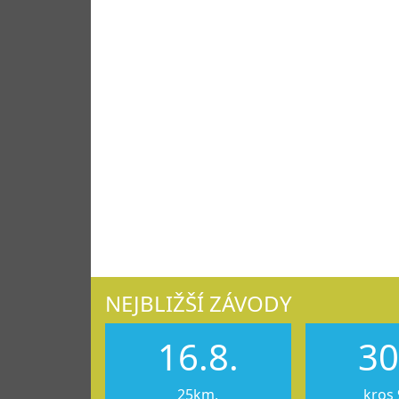
NEJBLIŽŠÍ ZÁVODY
16.8.
30
25km,
kros 