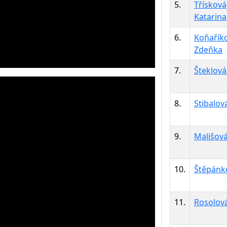
5.
Třísková
Katarina
6.
Koňařík
Zdeňka
7.
Šteklová
8.
Stibalov
9.
Mališová
10.
Štěpánk
11.
Rosolov