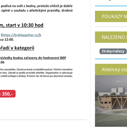
POUKAZY N
NALEZENO 
Ztráty/nálezy
Atletický st
 350,-