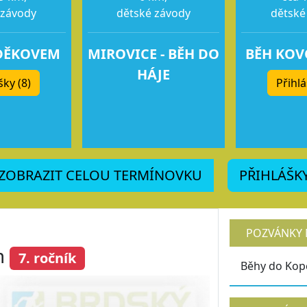
 závody
dětské závody
dětské
DĚKOVEM
MIROVICE - BĚH DO
BĚH KO
HÁJE
šky (8)
Přihlá
ZOBRAZIT CELOU TERMÍNOVKU
PŘIHLÁŠK
POZVÁNKY 
m
7. ročník
Běhy do Kop