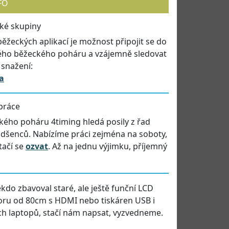
FO
cké skupiny
běžeckých aplikací je možnost připojit se do
ého běžeckého poháru a vzájemně sledovat
 snažení:
a
práce
ého poháru 4timing hledá posily z řad
dšenců. Nabízíme práci zejména na soboty,
tačí se
ozvat
. Až na jednu výjimku, příjemný
kdo zbavoval staré, ale ještě funční LCD
oru od 80cm s HDMI nebo tiskáren USB i
ých laptopů, stačí nám napsat, vyzvedneme.