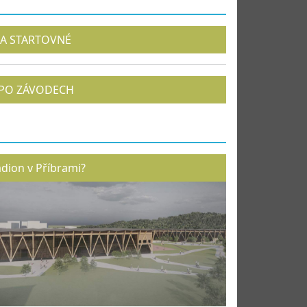
A STARTOVNÉ
PO ZÁVODECH
adion v Příbrami?