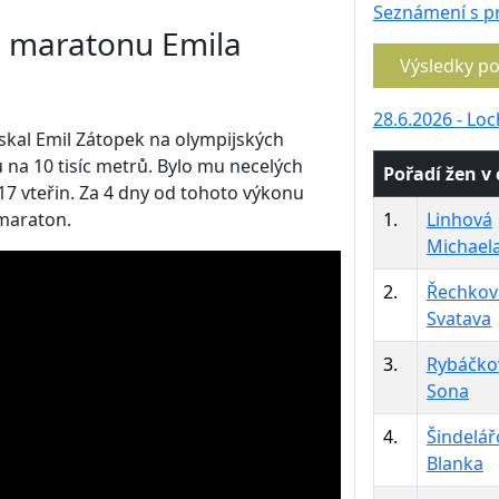
Seznámení s p
ho maratonu Emila
Výsledky p
28.6.2026 - Loc
ískal Emil Zátopek na olympijských
 na 10 tisíc metrů. Bylo mu necelých
Pořadí žen v c
 17 vteřin. Za 4 dny od tohoto výkonu
1.
Linhová
 maraton.
Michael
2.
Řechkov
Svatava
3.
Rybáčko
Sona
4.
Šindelář
Blanka