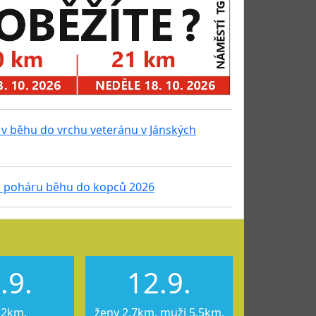
v běhu do vrchu veteránu v Jánských
 poháru běhu do kopců 2026
.9.
12.9.
12km,
ženy 2,7km, muži 5,5km,