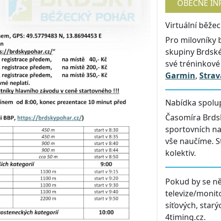
OBECNÉ IN
Virtuální běže
Pro milovníky 
skupiny Brdsk
své tréninkové
Garmin
,
Strav
Nabídka spolu
Časomíra Brdsk
sportovních na
vše naučíme. S
kolektiv.
Pokud by se ně
televize/monit
síťových, star
4timing.cz.