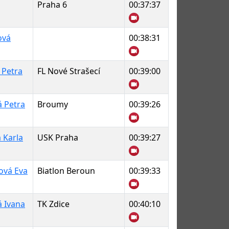
Praha 6
00:37:37
ová
00:38:31
 Petra
FL Nové Strašecí
00:39:00
á Petra
Broumy
00:39:26
 Karla
USK Praha
00:39:27
ová Eva
Biatlon Beroun
00:39:33
á Ivana
TK Zdice
00:40:10