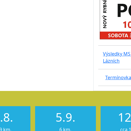
Výsledky MS 
Lázních
Termínovka
.8.
5.9.
12
9 km,
6 km,
cca 