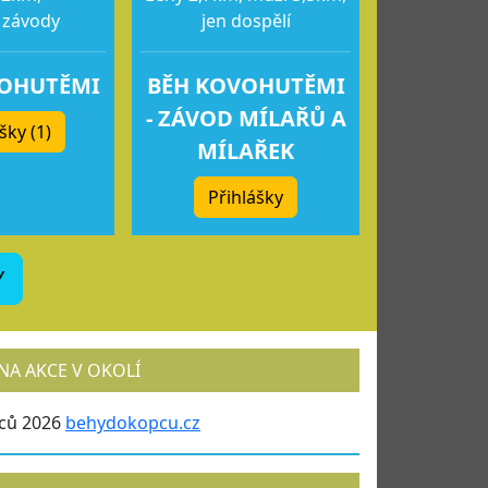
 závody
jen dospělí
VOHUTĚMI
BĚH KOVOHUTĚMI
- ZÁVOD MÍLAŘŮ A
šky (1)
MÍLAŘEK
Přihlášky
Y
NA AKCE V OKOLÍ
ců 2026
behydokopcu.cz