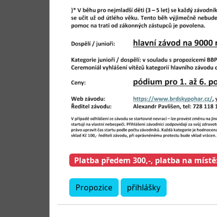
Platba předem 300,-, platba na místě:
Propozice
přihlášky