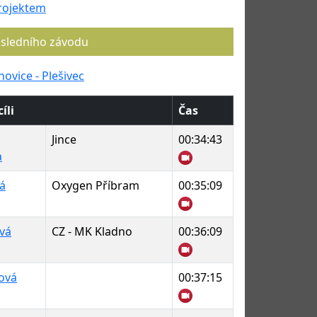
rojektem
osledního závodu
hovice - Plešivec
íli
Čas
Jince
00:34:43
a
á
Oxygen Příbram
00:35:09
vá
CZ - MK Kladno
00:36:09
ová
00:37:15