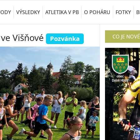
VODY
VÝSLEDKY
ATLETIKA V PB
O POHÁRU
FOTKY
B
 ve Višňové
CO JE NOV
Pozvánka