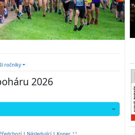
ší ročníky
poháru 2026
Předchozí
|
Následující
|
Konec
¦¦