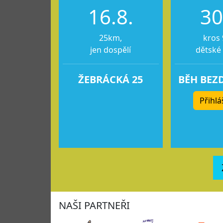
16.8.
30
25km,
kros 
jen dospělí
dětské
ŽEBRÁCKÁ 25
BĚH BEZ
Přihlá
NAŠI PARTNEŘI