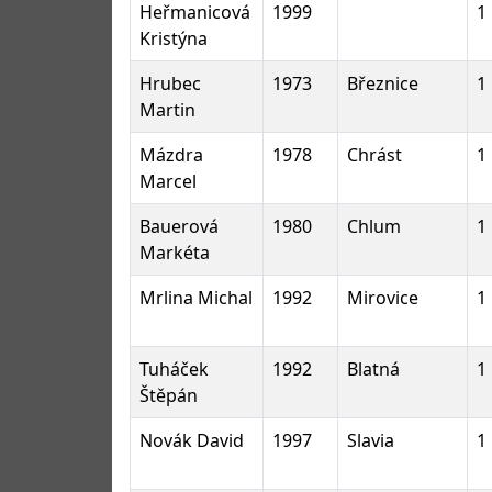
Heřmanicová
1999
1
Kristýna
Hrubec
1973
Březnice
1
Martin
Mázdra
1978
Chrást
1
Marcel
Bauerová
1980
Chlum
1
Markéta
Mrlina Michal
1992
Mirovice
1
Tuháček
1992
Blatná
1
Štěpán
Novák David
1997
Slavia
1