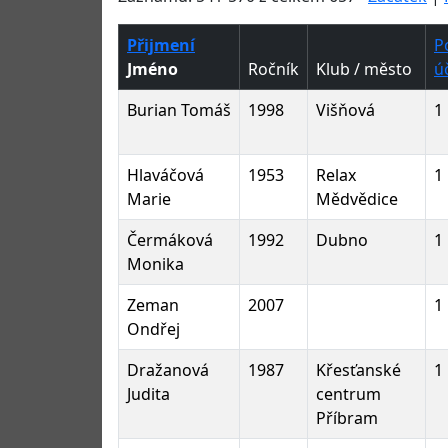
Přijmení
P
Jméno
Ročník
Klub / město
ú
Burian Tomáš
1998
Višňová
1
Hlaváčová
1953
Relax
1
Marie
Mědvědice
Čermáková
1992
Dubno
1
Monika
Zeman
2007
1
Ondřej
Dražanová
1987
Křesťanské
1
Judita
centrum
Příbram