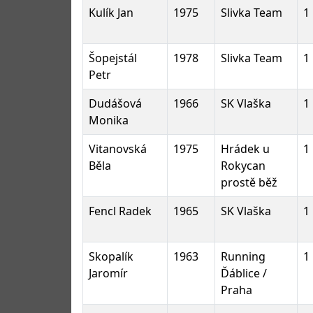
Kulík Jan
1975
Slivka Team
1
Šopejstál
1978
Slivka Team
1
Petr
Dudášová
1966
SK Vlaška
1
Monika
Vitanovská
1975
Hrádek u
1
Běla
Rokycan
prostě běž
Fencl Radek
1965
SK Vlaška
1
Skopalík
1963
Running
1
Jaromír
Ďáblice /
Praha