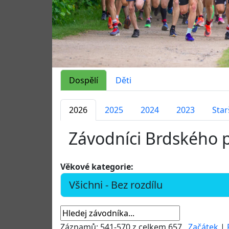
Dospělí
Děti
2026
2025
2024
2023
Star
Závodníci Brdského 
Věkové kategorie:
Záznamů: 541-570 z celkem 657
Začátek
|