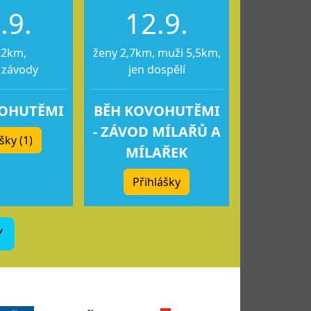
.9.
12.9.
12km,
ženy 2,7km, muži 5,5km,
 závody
jen dospělí
VOHUTĚMI
BĚH KOVOHUTĚMI
- ZÁVOD MÍLAŘŮ A
šky (1)
MÍLAŘEK
Přihlášky
Y