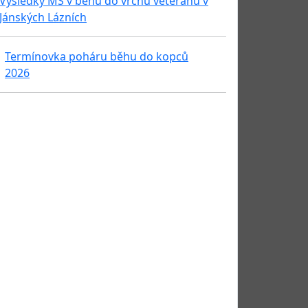
Výsledky MS v běhu do vrchu veteránu v
Jánských Lázních
Termínovka poháru běhu do kopců
2026