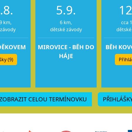
.8.
5.9.
12
9 km,
6 km,
cca 
 závody
dětské závody
dětské
DĚKOVEM
MIROVICE - BĚH DO
BĚH KO
HÁJE
šky (9)
Přihlá
ZOBRAZIT CELOU TERMÍNOVKU
PŘIHLÁŠK