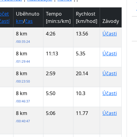
očet
Uběhnuto
Tempo
Rychlost
častí
km
/
čas
[min:s/km]
[km/hod]
Závody
8 km
4:26
13.56
Účasti
/00:35:24
8 km
11:13
5.35
Účasti
/01:29:44
8 km
2:59
20.14
Účasti
/00:23:50
8 km
5:50
10.3
Účasti
/00:46:37
8 km
5:06
11.77
Účasti
/00:40:47