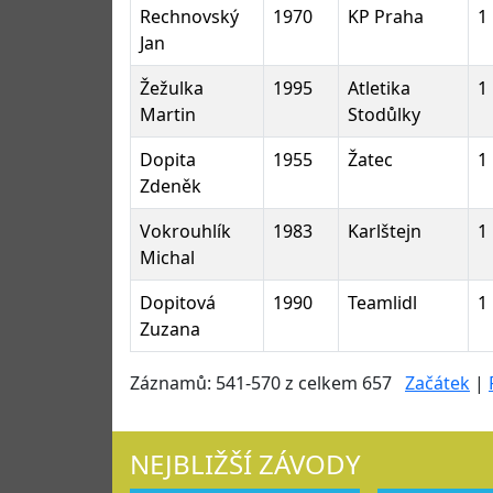
Rechnovský
1970
KP Praha
1
Jan
Žežulka
1995
Atletika
1
Martin
Stodůlky
Dopita
1955
Žatec
1
Zdeněk
Vokrouhlík
1983
Karlštejn
1
Michal
Dopitová
1990
Teamlidl
1
Zuzana
Záznamů: 541-570 z celkem 657
Začátek
|
NEJBLIŽŠÍ ZÁVODY