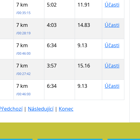
7 km
5:02
11.91
Účasti
/00:35:15
7 km
4:03
14.83
Účasti
/00:28:19
7 km
6:34
9.13
Účasti
/00:46:00
7 km
3:57
15.16
Účasti
/00:27:42
7 km
6:34
9.13
Účasti
/00:46:00
Předchozí
|
Následující
|
Konec