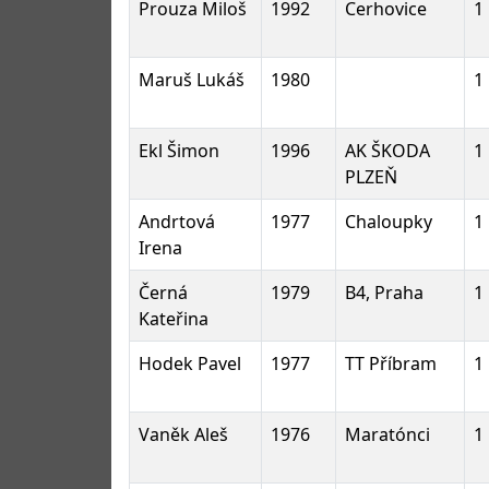
Prouza Miloš
1992
Cerhovice
1
Maruš Lukáš
1980
1
Ekl Šimon
1996
AK ŠKODA
1
PLZEŇ
Andrtová
1977
Chaloupky
1
Irena
Černá
1979
B4, Praha
1
Kateřina
Hodek Pavel
1977
TT Příbram
1
Vaněk Aleš
1976
Maratónci
1