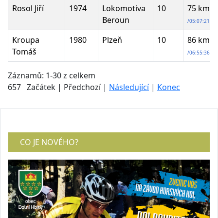
Rosol Jiří
1974
Lokomotiva
10
75 km
Beroun
/05:07:21
Kroupa
1980
Plzeň
10
86 km
Tomáš
/06:55:36
Záznamů: 1-30 z celkem
657 Začátek | Předchozí |
Následující
|
Konec
CO JE NOVÉHO?