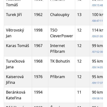
Tomáš
/09:15:48
Turek Jiří
1962
Chaloupky
13
100 km
/08:47:11
Větrovský
1998
TSO
12
114 km
Jan
CleverPower
/09:01:00
Karas Tomáš
1967
Internet
12
99 km
Příbram
/07:52:30
Turečková
1968
TK Bohutín
12
95 km
Jana
/09:14:05
Kaiserová
1976
Příbram
12
95 km
Jiřina
/09:17:37
Beránková
1994
11
90 km
Kateřina
/09:58:10