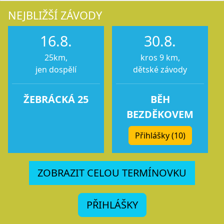
NEJBLIŽŠÍ ZÁVODY
16.8.
30.8.
25km,
kros 9 km,
jen dospělí
dětské závody
ŽEBRÁCKÁ 25
BĚH
BEZDĚKOVEM
Přihlášky (10)
ZOBRAZIT CELOU TERMÍNOVKU
PŘIHLÁŠKY