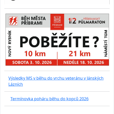
Výsledky MS v běhu do vrchu veteránu v Jánských
Lázních
Termínovka poháru běhu do kopců 2026