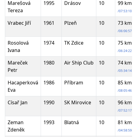
Marešová
1995
Drásov
10
99 km
Tereza
/07:53:10
Vrabec Jiří
1961
Plzeň
10
73 km
/06:06:57
Rosolová
1974
TK Zdice
10
75 km
Ivana
/06:24:22
Mareček
1980
Air Ship Club
10
74 km
Petr
/05:34:14
Hacaperková
1986
Příbram
10
85 km
Eva
/08:05:46
Císař Jan
1990
SK Mirovice
10
96 km
/07:52:17
Zeman
1993
Blatná
10
81 km
Zdeněk
/04:58:59