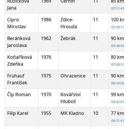
Růžičková
1969
Černín
11
85 km
Jana
/07:21:43
Cipro
1986
Zdice-
11
100 km
Miroslav
Hrouda
/07:58:17
Beránková
1962
Žebrák
11
90 km
Jaroslava
/09:48:43
Koňaříková
1976
11
80 km
Zdeňka
/07:00:31
Frühauf
1975
Ohrazenice
11
90 km
František
/06:59:09
Číp Roman
1970
Kovářství
11
99 km
Hluboš
/09:02:07
Filip Karel
1955
MK Kladno
10
77 km
/06:31:41