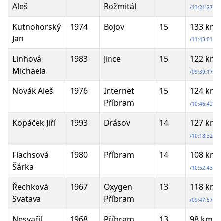
Aleš
Rožmitál
/13:21:27
Kutnohorský
1974
Bojov
15
133 km
Jan
/11:43:01
Linhová
1983
Jince
15
122 km
Michaela
/09:39:17
Novák Aleš
1976
Internet
15
124 km
Příbram
/10:46:42
Kopáček Jiří
1993
Drásov
14
127 km
/10:18:32
Flachsová
1980
Příbram
14
108 km
Šárka
/10:52:43
Řechková
1967
Oxygen
13
118 km
Svatava
Příbram
/09:47:57
Nesvačil
1968
Příbram
13
98 km