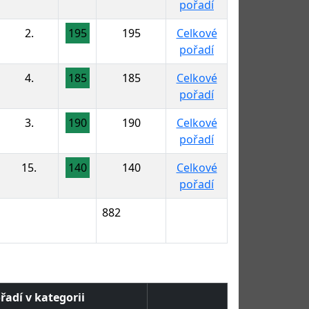
pořadí
2.
195
195
Celkové
pořadí
4.
185
185
Celkové
pořadí
3.
190
190
Celkové
pořadí
15.
140
140
Celkové
pořadí
882
řadí v kategorii