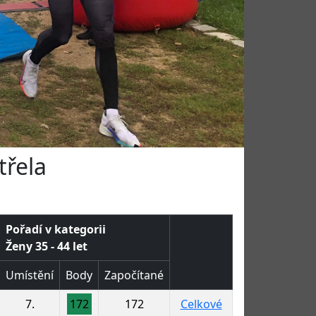
třela
Pořadí v kategorii
Ženy 35 - 44 let
Umístění
Body
Započítané
7.
172
172
Celkové