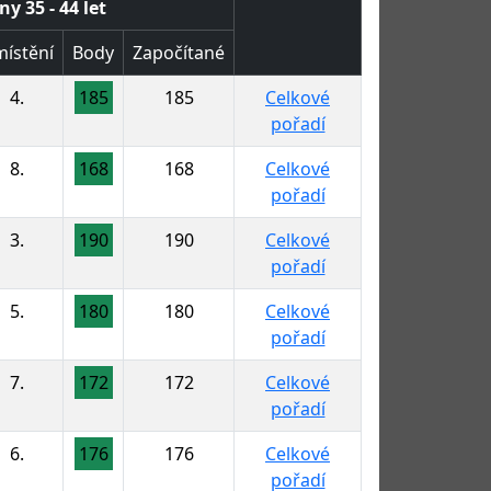
ny 35 - 44 let
ístění
Body
Započítané
4.
185
185
Celkové
pořadí
8.
168
168
Celkové
pořadí
3.
190
190
Celkové
pořadí
5.
180
180
Celkové
pořadí
7.
172
172
Celkové
pořadí
6.
176
176
Celkové
pořadí