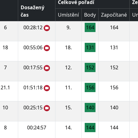
Celkové pořadí
Že
Dosažený
čas
Umístění
Body
Započítané
Um
6
00:28:12
9.
164
164
18
00:55:06
18.
131
131
7
00:17:55
12.
152
152
21.1
01:51:18
11.
156
156
10
00:25:15
15.
140
140
8
00:24:57
14.
144
144