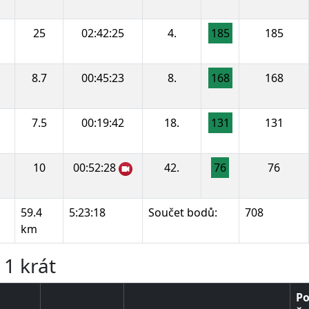
25
02:42:25
4.
185
185
8.7
00:45:23
8.
168
168
7.5
00:19:42
18.
131
131
10
00:52:28
42.
76
76
59.4
5:23:18
Součet bodů:
708
km
11 krát
Po