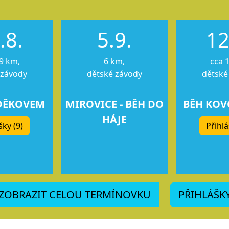
.8.
5.9.
12
9 km,
6 km,
cca 
 závody
dětské závody
dětské
DĚKOVEM
MIROVICE - BĚH DO
BĚH KO
HÁJE
šky (9)
Přihlá
ZOBRAZIT CELOU TERMÍNOVKU
PŘIHLÁŠK