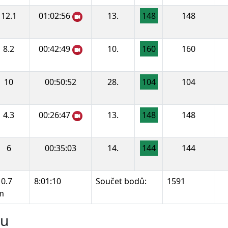
12.1
01:02:56
13.
148
148
8.2
00:42:49
10.
160
160
10
00:50:52
28.
104
104
4.3
00:26:47
13.
148
148
6
00:35:03
14.
144
144
0.7
8:01:10
Součet bodů:
1591
m
ru