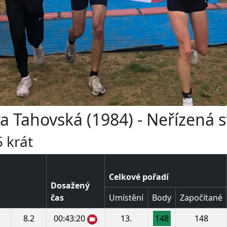
ra Tahovská (1984) - Neřízená s
 krát
Celkové pořadí
Dosažený
čas
Umístění
Body
Započítané
8.2
00:43:20
13.
148
148