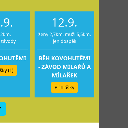
.9.
12.9.
12km,
ženy 2,7km, muži 5,5km,
 závody
jen dospělí
VOHUTĚMI
BĚH KOVOHUTĚMI
- ZÁVOD MÍLAŘŮ A
šky (1)
MÍLAŘEK
Přihlášky
Y