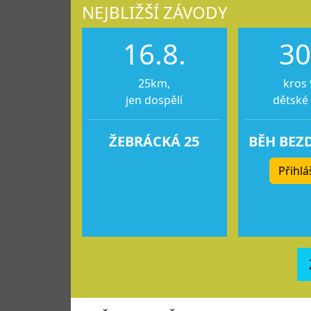
NEJBLIŽŠÍ ZÁVODY
16.8.
30
25km,
kros 
jen dospělí
dětské
ŽEBRÁCKÁ 25
BĚH BEZ
Přihlá