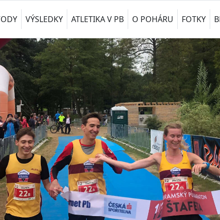
VODY
VÝSLEDKY
ATLETIKA V PB
O POHÁRU
FOTKY
B