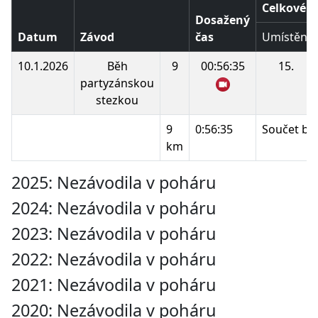
Celkové p
Dosažený
Datum
Závod
čas
Umístění
10.1.2026
Běh
9
00:56:35
15.
partyzánskou
stezkou
9
0:56:35
Součet bo
km
2025: Nezávodila v poháru
2024: Nezávodila v poháru
2023: Nezávodila v poháru
2022: Nezávodila v poháru
2021: Nezávodila v poháru
2020: Nezávodila v poháru