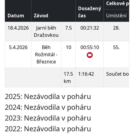
Celkové poř
Dosažený
Datum
Závod
čas
Umístění
18.4.2026
Jarní běh
7.5
00:21:32
28.
Dražovkou
5.4.2026
Běh
10
00:55:10
55.
Rožmitál -
Březnice
17.5
1:16:42
Součet bodů
km
2025: Nezávodila v poháru
2024: Nezávodila v poháru
2023: Nezávodila v poháru
2022: Nezávodila v poháru