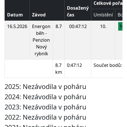
Celkové pořadí
Dosažený
Datum
Závod
čas
Umístění
Bod
16.5.2026
Energon
8.7
00:47:12
10.
160
běh -
Penzion
Nový
rybník
8.7
0:47:12
Součet bodů:
km
2025: Nezávodila v poháru
2024: Nezávodila v poháru
2023: Nezávodila v poháru
2022: Nezávodila v poháru