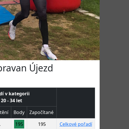
ubravan Újezd
dí v kategorii
20 - 34 let
tění
Body
Započítané
.
195
195
Celkové pořadí