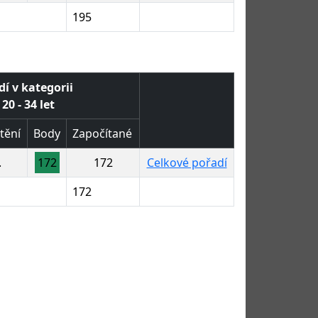
195
dí v kategorii
20 - 34 let
tění
Body
Započítané
.
172
172
Celkové pořadí
172