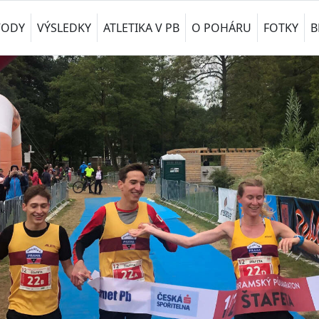
VODY
VÝSLEDKY
ATLETIKA V PB
O POHÁRU
FOTKY
B