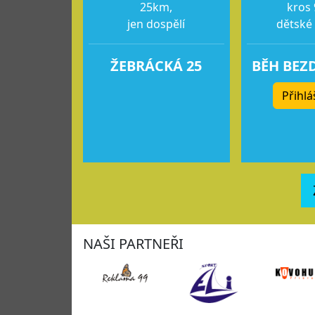
25km,
kros 
jen dospělí
dětské
ŽEBRÁCKÁ 25
BĚH BEZ
Přihlá
NAŠI PARTNEŘI