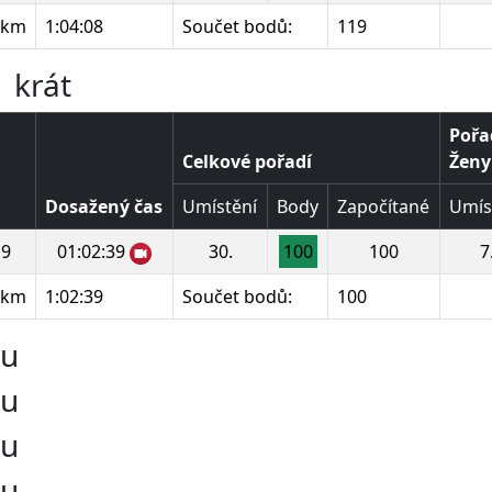
 km
1:04:08
Součet bodů:
119
 krát
Pořa
Celkové pořadí
Ženy 
Dosažený čas
Umístění
Body
Započítané
Umís
9
01:02:39
30.
100
100
7
 km
1:02:39
Součet bodů:
100
ru
ru
ru
ru