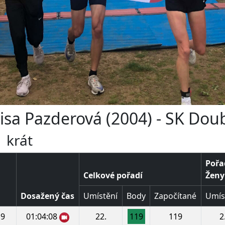
nisa Pazderová (2004) - SK Do
 krát
Pořa
Celkové pořadí
Ženy 
Dosažený čas
Umístění
Body
Započítané
Umís
9
01:04:08
22.
119
119
2