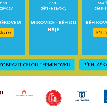
9 km,
6 km,
cca 
 závody
dětské závody
dětské
DĚKOVEM
MIROVICE - BĚH DO
BĚH KO
HÁJE
šky (9)
Přihlá
ZOBRAZIT CELOU TERMÍNOVKU
PŘIHLÁŠK