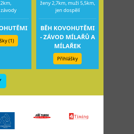
12km,
ženy 2,7km, muži 5,5km,
 závody
jen dospělí
VOHUTĚMI
BĚH KOVOHUTĚMI
- ZÁVOD MÍLAŘŮ A
šky (1)
MÍLAŘEK
Přihlášky
Y