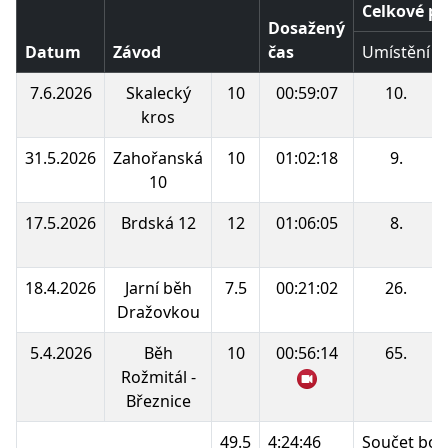
Celkové po
Dosažený
Datum
Závod
čas
Umístění
7.6.2026
Skalecký
10
00:59:07
10.
kros
31.5.2026
Zahořanská
10
01:02:18
9.
10
17.5.2026
Brdská 12
12
01:06:05
8.
18.4.2026
Jarní běh
7.5
00:21:02
26.
Dražovkou
5.4.2026
Běh
10
00:56:14
65.
Rožmitál -
Březnice
49.5
4:24:46
Součet bod