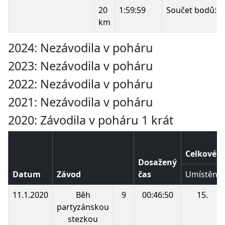
20
1:59:59
Součet bodů:
km
2024: Nezávodila v poháru
2023: Nezávodila v poháru
2022: Nezávodila v poháru
2021: Nezávodila v poháru
2020: Závodila v poháru 1 krát
Celkové p
Dosažený
Datum
Závod
čas
Umístění
11.1.2020
Běh
9
00:46:50
15.
partyzánskou
stezkou