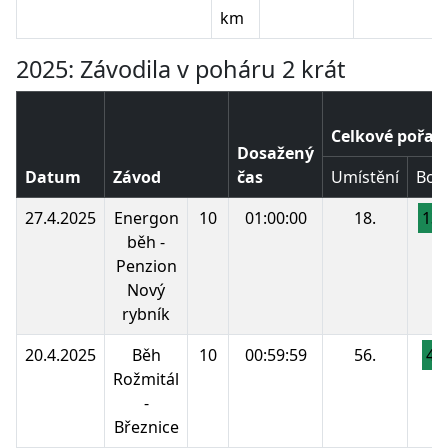
km
2025: Závodila v poháru 2 krát
Celkové pořad
Dosažený
Datum
Závod
čas
Umístění
Bod
27.4.2025
Energon
10
01:00:00
18.
13
běh -
Penzion
Nový
rybník
20.4.2025
Běh
10
00:59:59
56.
48
Rožmitál
-
Březnice