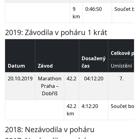
9
0:46:50
Součet bo
km
2019: Závodila v poháru 1 krát
Celkové po
Dosažený
Datum
Závod
čas
Umístění
20.10.2019
Marathon
42.2
04:12:20
7.
Praha –
Dobříš
42.2
4:12:20
Součet bod
km
2018: Nezávodila v poháru