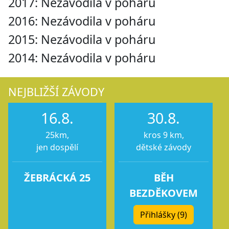
2017: Nezávodila v poháru
2016: Nezávodila v poháru
2015: Nezávodila v poháru
2014: Nezávodila v poháru
NEJBLIŽŠÍ ZÁVODY
16.8.
30.8.
25km,
kros 9 km,
jen dospělí
dětské závody
ŽEBRÁCKÁ 25
BĚH
BEZDĚKOVEM
Přihlášky (9)