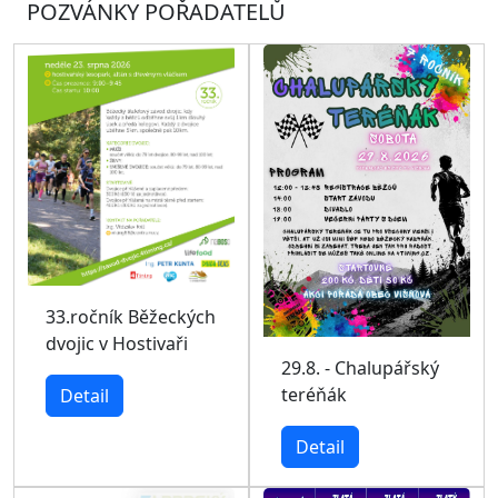
POZVÁNKY POŘADATELŮ
33.ročník Běžeckých
dvojic v Hostivaři
29.8. - Chalupářský
teréňák
Detail
Detail