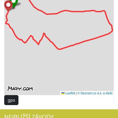
Leaflet
|
© Seznam.cz a.s. a další
gpx
NEJBLIŽŠÍ ZÁVODY