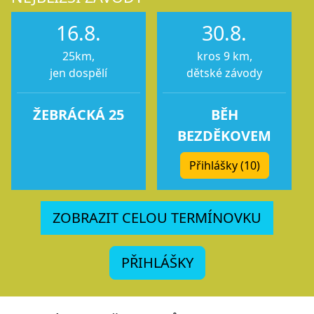
16.8.
30.8.
25km,
kros 9 km,
jen dospělí
dětské závody
ŽEBRÁCKÁ 25
BĚH
BEZDĚKOVEM
Přihlášky (10)
ZOBRAZIT CELOU TERMÍNOVKU
PŘIHLÁŠKY