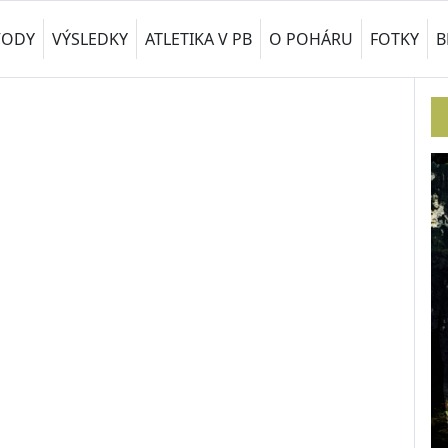
VODY
VÝSLEDKY
ATLETIKA V PB
O POHÁRU
FOTKY
B