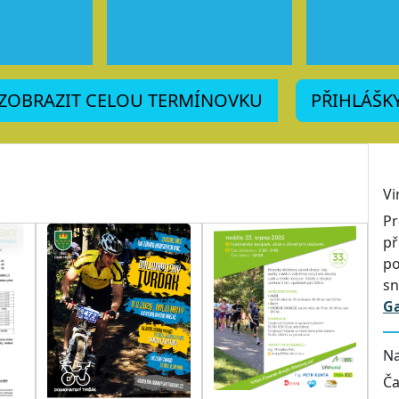
ZOBRAZIT CELOU TERMÍNOVKU
PŘIHLÁŠK
Vi
Pr
př
po
sn
G
Na
Ča