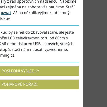
sily z řad sportovních nadšenců. Nabízíme
áci zejména na soboty, vše naučíme. Stačí
e
ozvat
. Až na několik výjimek, příjemný
lektiv.
kud by se někdo zbavoval staré, ale ještě
nční LCD televize/monitoru od 80cm s
MI nebo tiskáren USB i síťových, starých
ptopů, stačí nám napsat, vyzvedneme.
iming.cz.
POSLEDNÍ VÝSLEDKY
POHÁROVÉ POŘADÍ