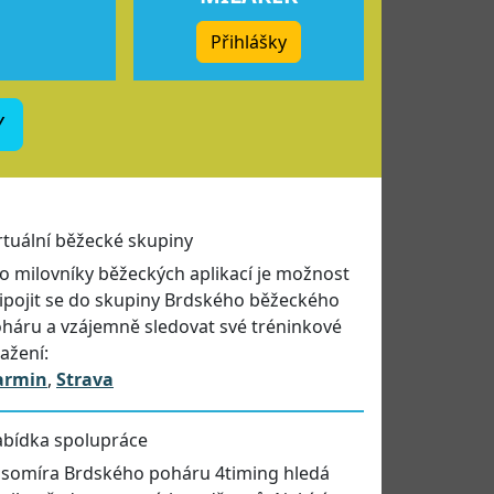
Přihlášky
Y
rtuální běžecké skupiny
o milovníky běžeckých aplikací je možnost
ipojit se do skupiny Brdského běžeckého
háru a vzájemně sledovat své tréninkové
ažení:
armin
,
Strava
bídka spolupráce
somíra Brdského poháru 4timing hledá