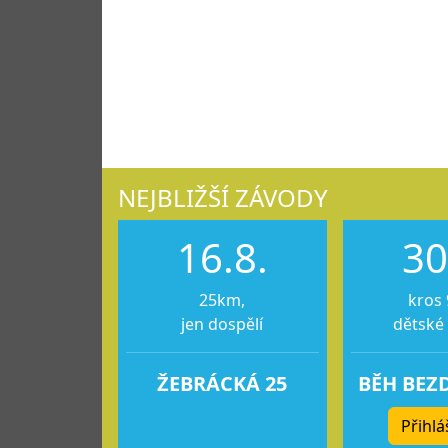
NEJBLIŽŠÍ ZÁVODY
16.8.
30
25km,
kros 
jen dospělí
dětské
ŽEBRÁCKÁ 25
BĚH BEZ
Přihlá