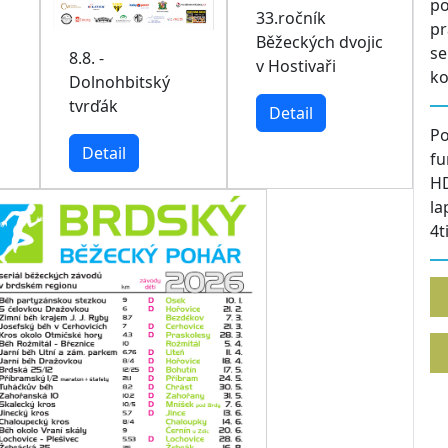
po
33.ročník
pr
Běžeckých dvojic
s
8.8. -
v Hostivaři
ko
Dolnohbitský
tvrďák
Detail
Po
Detail
fu
HD
la
4t