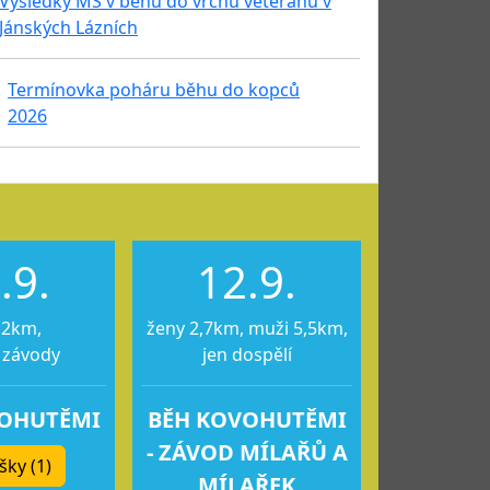
Výsledky MS v běhu do vrchu veteránu v
Jánských Lázních
Termínovka poháru běhu do kopců
2026
.9.
12.9.
12km,
ženy 2,7km, muži 5,5km,
 závody
jen dospělí
VOHUTĚMI
BĚH KOVOHUTĚMI
- ZÁVOD MÍLAŘŮ A
šky (1)
MÍLAŘEK