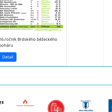
16.ročník Brdského běžeckého
poháru
Detail