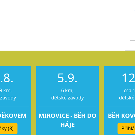
.8.
5.9.
12
9 km,
6 km,
cca 
 závody
dětské závody
dětské
DĚKOVEM
MIROVICE - BĚH DO
BĚH KO
HÁJE
šky (8)
Přihlá