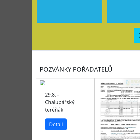
POZVÁNKY POŘADATELŮ
29.8. -
Chalupářský
teréňák
Detail