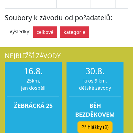
Soubory k závodu od pořadatelů:
Výsledky:
celkové
kategorie
NEJBLIŽŠÍ ZÁVODY
16.8.
30.8.
25km,
kros 9 km,
jen dospělí
dětské závody
ŽEBRÁCKÁ 25
BĚH
BEZDĚKOVEM
Přihlášky (9)