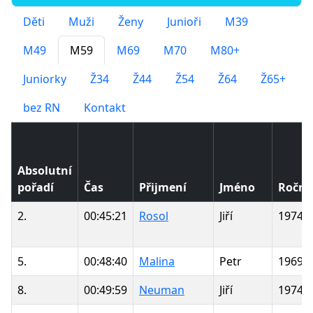
Děti
Muži
Ženy
Junioři
M39
M49
M59
M69
M70
M80+
Juniorky
Ž34
Ž44
Ž54
Ž64
Ž65+
bez RN
Kontakt
Absolutní
pořadí
Čas
Přijmení
Jméno
Roční
2.
00:45:21
Rosol
Jiří
1974
5.
00:48:40
Malina
Petr
1969
8.
00:49:59
Neuman
Jiří
1974