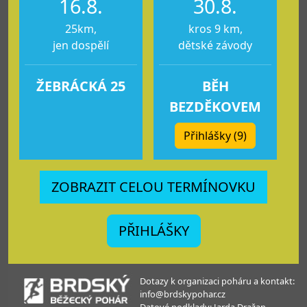
16.8.
30.8.
25km,
kros 9 km,
jen dospělí
dětské závody
ŽEBRÁCKÁ 25
BĚH
BEZDĚKOVEM
Přihlášky (9)
ZOBRAZIT CELOU TERMÍNOVKU
PŘIHLÁŠKY
Dotazy k organizaci poháru a kontakt:
info@brdskypohar.cz
Datové podklady: Jarda Dražan.