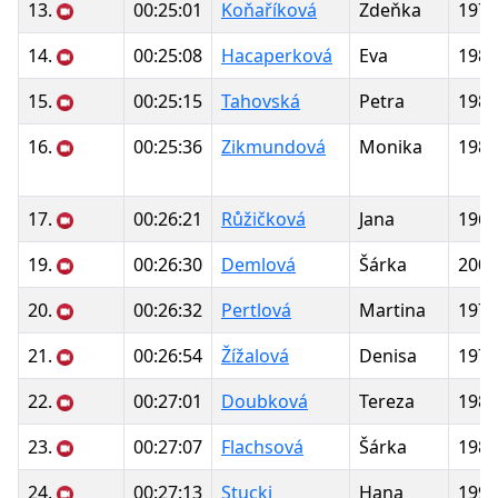
13.
00:25:01
Koňaříková
Zdeňka
1976
14.
00:25:08
Hacaperková
Eva
1986
15.
00:25:15
Tahovská
Petra
1984
16.
00:25:36
Zikmundová
Monika
1986
17.
00:26:21
Růžičková
Jana
1969
19.
00:26:30
Demlová
Šárka
2000
20.
00:26:32
Pertlová
Martina
1974
21.
00:26:54
Žížalová
Denisa
1979
22.
00:27:01
Doubková
Tereza
1989
23.
00:27:07
Flachsová
Šárka
1980
24.
00:27:13
Stucki
Hana
1990