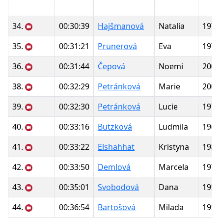
34.
00:30:39
Hajšmanová
Natalia
1979
35.
00:31:21
Prunerová
Eva
1979
36.
00:31:44
Čepová
Noemi
2007
38.
00:32:29
Petránková
Marie
2006
39.
00:32:30
Petránková
Lucie
1977
40.
00:33:16
Butzková
Ludmila
1961
41.
00:33:22
Elshahhat
Kristyna
1988
42.
00:33:50
Demlová
Marcela
1972
43.
00:35:01
Svobodová
Dana
1952
44.
00:36:54
Bartošová
Milada
1953