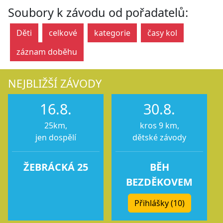
Soubory k závodu od pořadatelů:
Děti
celkové
kategorie
časy kol
záznam doběhu
NEJBLIŽŠÍ ZÁVODY
16.8.
30.8.
25km,
kros 9 km,
jen dospělí
dětské závody
ŽEBRÁCKÁ 25
BĚH
BEZDĚKOVEM
Přihlášky (10)