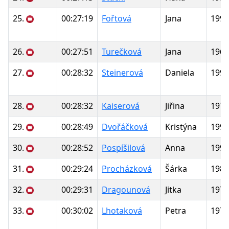
25.
00:27:19
Fořtová
Jana
1990
26.
00:27:51
Turečková
Jana
1968
27.
00:28:32
Steinerová
Daniela
1991
28.
00:28:32
Kaiserová
Jiřina
1976
29.
00:28:49
Dvořáčková
Kristýna
1992
30.
00:28:52
Pospíšilová
Anna
1998
31.
00:29:24
Procházková
Šárka
1988
32.
00:29:31
Dragounová
Jitka
1977
33.
00:30:02
Lhotaková
Petra
1978