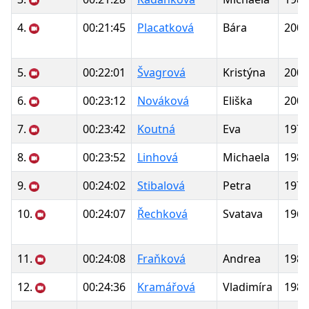
4.
00:21:45
Placatková
Bára
2000
5.
00:22:01
Švagrová
Kristýna
2000
6.
00:23:12
Nováková
Eliška
2005
7.
00:23:42
Koutná
Eva
1978
8.
00:23:52
Linhová
Michaela
1983
9.
00:24:02
Stibalová
Petra
1976
10.
00:24:07
Řechková
Svatava
1967
11.
00:24:08
Fraňková
Andrea
1989
12.
00:24:36
Kramářová
Vladimíra
1986