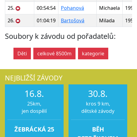
25.
00:54:54
Pohanová
Michaela
1997
26.
01:04:19
Bartošová
Milada
1953
Soubory k závodu od pořadatelů:
Děti
celkové 8500m
kategorie
NEJBLIŽŠÍ ZÁVODY
16.8.
30.8.
25km,
kros 9 km,
jen dospělí
dětské závody
ŽEBRÁCKÁ 25
BĚH