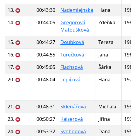
13.
00:43:30
Nademlejnská
Hana
1980
14.
00:44:05
Gregorová
Zdeňka
1984
Matoušková
15.
00:44:27
Doubková
Tereza
1989
16.
00:44:55
Turečková
Jana
1968
17.
00:45:05
Flachsová
Šárka
1980
20.
00:48:04
Lepičová
Hana
1974
21.
00:48:31
Sklenářová
Michala
1999
23.
00:50:27
Kaiserová
Jiřina
1976
24.
00:53:32
Svobodová
Dana
1952