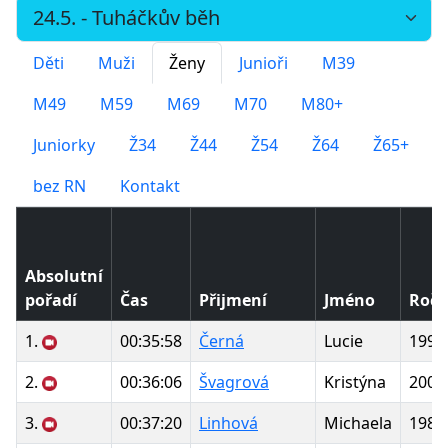
Děti
Muži
Ženy
Junioři
M39
M49
M59
M69
M70
M80+
Juniorky
Ž34
Ž44
Ž54
Ž64
Ž65+
bez RN
Kontakt
Absolutní
pořadí
Čas
Přijmení
Jméno
Ročn
1.
00:35:58
Černá
Lucie
1993
2.
00:36:06
Švagrová
Kristýna
2000
3.
00:37:20
Linhová
Michaela
1983