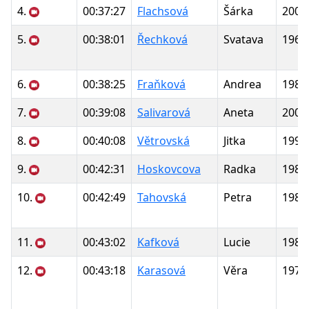
4.
00:37:27
Flachsová
Šárka
2002
5.
00:38:01
Řechková
Svatava
1967
6.
00:38:25
Fraňková
Andrea
1989
7.
00:39:08
Salivarová
Aneta
2004
8.
00:40:08
Větrovská
Jitka
1993
9.
00:42:31
Hoskovcova
Radka
1988
10.
00:42:49
Tahovská
Petra
1984
11.
00:43:02
Kafková
Lucie
1982
12.
00:43:18
Karasová
Věra
1972