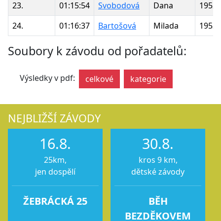
23.
01:15:54
Svobodová
Dana
1952
24.
01:16:37
Bartošová
Milada
1953
Soubory k závodu od pořadatelů:
Výsledky v pdf:
celkové
kategorie
NEJBLIŽŠÍ ZÁVODY
16.8.
30.8.
25km,
kros 9 km,
jen dospělí
dětské závody
ŽEBRÁCKÁ 25
BĚH
BEZDĚKOVEM