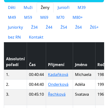
Děti
Muži
Ženy
Junioři
M39
M49
M59
M69
M70
M80+
Juniorky
Ž34
Ž44
Ž54
Ž64
Ž65+
bez RN
Kontakt
Absolutní
pořadí
Čas
Přijmení
Jméno
Ročn
1.
00:40:44
Kadaňková
Michaela
1985
2.
00:44:40
Onderková
Adéla
1992
3.
00:45:10
Řechková
Svatava
1967