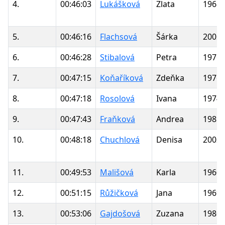
4.
00:46:03
Lukášková
Zlata
1968
5.
00:46:16
Flachsová
Šárka
2002
6.
00:46:28
Stibalová
Petra
1976
7.
00:47:15
Koňaříková
Zdeňka
1976
8.
00:47:18
Rosolová
Ivana
1974
9.
00:47:43
Fraňková
Andrea
1989
10.
00:48:18
Chuchlová
Denisa
2002
11.
00:49:53
Mališová
Karla
1960
12.
00:51:15
Růžičková
Jana
1969
13.
00:53:06
Gajdošová
Zuzana
1980