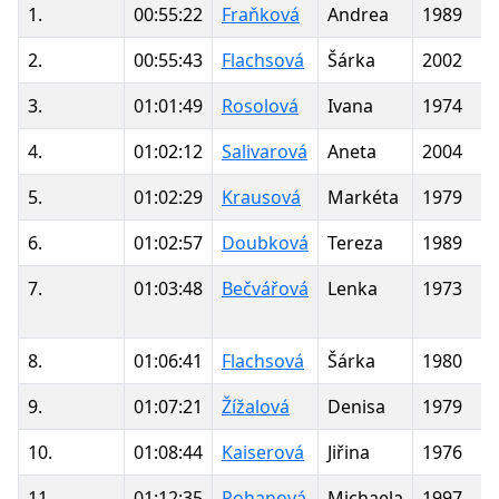
1.
00:55:22
Fraňková
Andrea
1989
2.
00:55:43
Flachsová
Šárka
2002
3.
01:01:49
Rosolová
Ivana
1974
4.
01:02:12
Salivarová
Aneta
2004
5.
01:02:29
Krausová
Markéta
1979
6.
01:02:57
Doubková
Tereza
1989
7.
01:03:48
Bečvářová
Lenka
1973
8.
01:06:41
Flachsová
Šárka
1980
9.
01:07:21
Žížalová
Denisa
1979
10.
01:08:44
Kaiserová
Jiřina
1976
11.
01:12:35
Pohanová
Michaela
1997