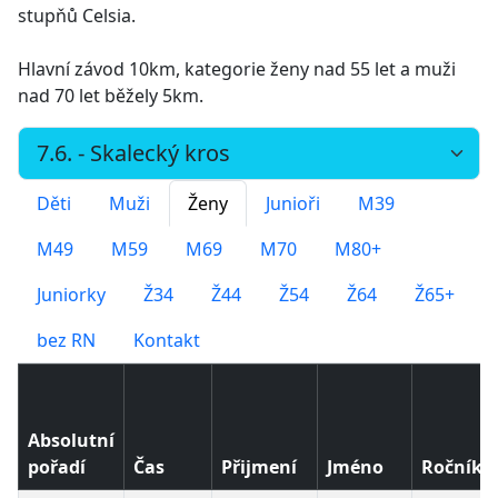
stupňů Celsia.
Hlavní závod 10km, kategorie ženy nad 55 let a muži
nad 70 let běžely 5km.
Děti
Muži
Ženy
Junioři
M39
M49
M59
M69
M70
M80+
Juniorky
Ž34
Ž44
Ž54
Ž64
Ž65+
bez RN
Kontakt
Absolutní
pořadí
Čas
Přijmení
Jméno
Ročník