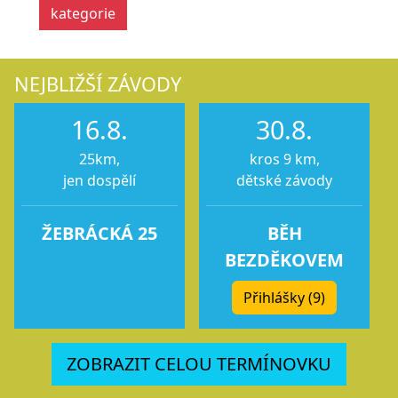
kategorie
NEJBLIŽŠÍ ZÁVODY
16.8.
30.8.
25km,
kros 9 km,
jen dospělí
dětské závody
ŽEBRÁCKÁ 25
BĚH
BEZDĚKOVEM
Přihlášky (9)
ZOBRAZIT CELOU TERMÍNOVKU