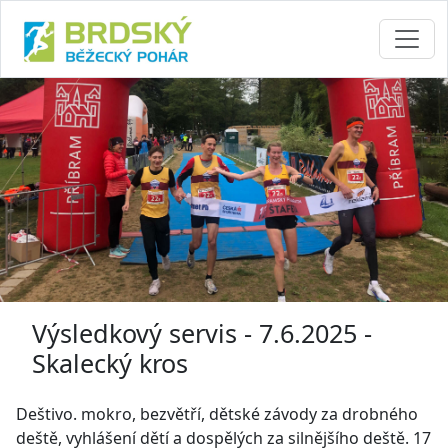
Výsledkový servis - 7.6.2025 -
Skalecký kros
Deštivo. mokro, bezvětří, dětské závody za drobného
deště, vyhlášení dětí a dospělých za silnějšího deště. 17