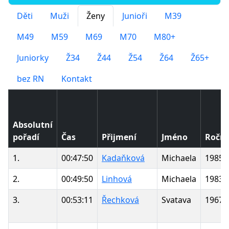
Děti
Muži
Ženy
Junioři
M39
M49
M59
M69
M70
M80+
Juniorky
Ž34
Ž44
Ž54
Ž64
Ž65+
bez RN
Kontakt
Absolutní
pořadí
Čas
Přijmení
Jméno
Roční
1.
00:47:50
Kadaňková
Michaela
1985
2.
00:49:50
Linhová
Michaela
1983
3.
00:53:11
Řechková
Svatava
1967