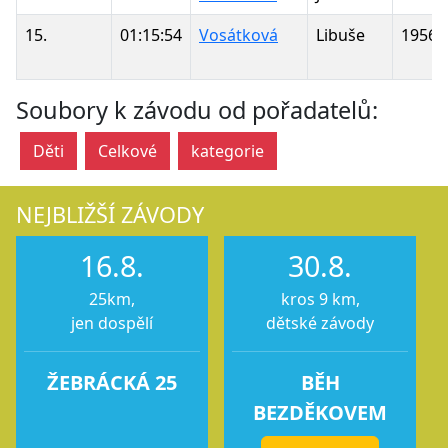
15.
01:15:54
Vosátková
Libuše
1956
Soubory k závodu od pořadatelů:
Děti
Celkové
kategorie
NEJBLIŽŠÍ ZÁVODY
16.8.
30.8.
25km,
kros 9 km,
jen dospělí
dětské závody
ŽEBRÁCKÁ 25
BĚH
BEZDĚKOVEM