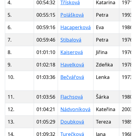
4.
00:54:32
Třísková
Katarina
1971
5.
00:55:15
Polášková
Petra
1993
6.
00:59:16
Hacaperková
Eva
1986
7.
00:59:46
Stibalová
Petra
1976
8.
01:01:10
Kaiserová
Jiřina
1976
9.
01:02:18
Havelková
Zdeňka
1978
10.
01:03:36
Bečvářová
Lenka
1973
11.
01:03:56
Flachsová
Šárka
1980
12.
01:04:21
Nádvoníková
Kateřina
2003
13.
01:05:29
Doubková
Tereza
1989
14.
01:09:32
Turečková
Jana
1968