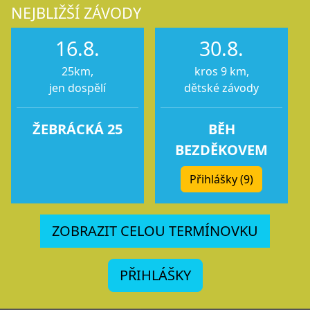
NEJBLIŽŠÍ ZÁVODY
16.8.
30.8.
25km,
kros 9 km,
jen dospělí
dětské závody
ŽEBRÁCKÁ 25
BĚH
BEZDĚKOVEM
Přihlášky (9)
ZOBRAZIT CELOU TERMÍNOVKU
PŘIHLÁŠKY