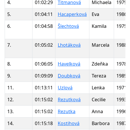
4.
01:02:29
Titmanová
Michaela
1979
5.
01:04:11
Hacaperková
Eva
1986
6.
01:04:58
Šlechtová
Kamila
1975
7.
01:05:02
Lhotáková
Marcela
1988
8.
01:06:05
Havelková
Zdeňka
1978
9.
01:09:09
Doubková
Tereza
1989
11.
01:13:11
Uzlová
Lenka
1971
12.
01:15:02
Rezutková
Cecilie
1993
13.
01:15:02
Rezutka
Anna
1996
14.
01:15:18
Kostihová
Barbora
1987