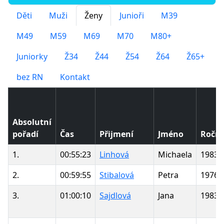
Děti
Muži
Ženy
Junioři
M39
M49
M59
M69
M70
M80+
Juniorky
Ž34
Ž44
Ž54
Ž64
Ž65+
bez RN
Kontakt
Absolutní
pořadí
Čas
Přijmení
Jméno
Roční
1.
00:55:23
Linhová
Michaela
1983
2.
00:59:55
Stibalová
Petra
1976
3.
01:00:10
Sajdlová
Jana
1983