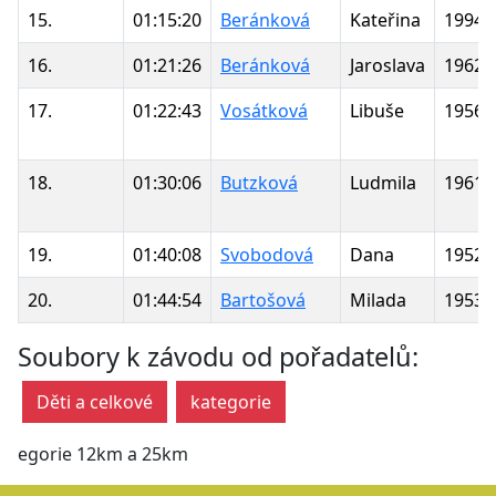
15.
01:15:20
Beránková
Kateřina
1994
16.
01:21:26
Beránková
Jaroslava
1962
17.
01:22:43
Vosátková
Libuše
1956
18.
01:30:06
Butzková
Ludmila
1961
19.
01:40:08
Svobodová
Dana
1952
20.
01:44:54
Bartošová
Milada
1953
Soubory k závodu od pořadatelů:
Děti a celkové
kategorie
egorie 12km a 25km