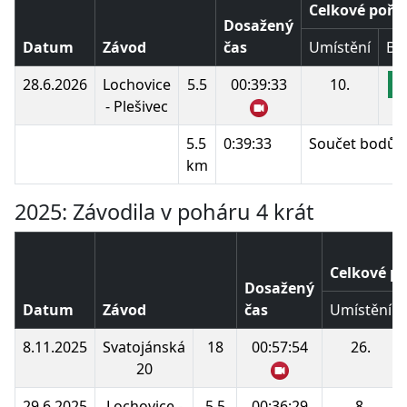
Celkové pořa
Dosažený
Datum
Závod
čas
Umístění
Bo
28.6.2026
Lochovice
5.5
00:39:33
10.
1
- Plešivec
5.5
0:39:33
Součet bodů:
km
2025: Závodila v poháru 4 krát
Celkové po
Dosažený
Datum
Závod
čas
Umístění
8.11.2025
Svatojánská
18
00:57:54
26.
20
29.6.2025
Lochovice -
5.5
00:36:29
8.