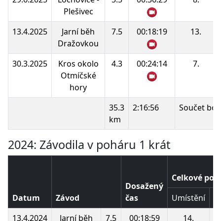
Plešivec
13.4.2025
Jarní běh
7.5
00:18:19
13.
Dražovkou
30.3.2025
Kros okolo
4.3
00:24:14
7.
Otmíčské
hory
35.3
2:16:56
Součet bod
km
2024: Závodila v poháru 1 krát
Celkové poř
Dosažený
Datum
Závod
čas
Umístění
B
13.4.2024
Jarní běh
7.5
00:18:59
14.
1