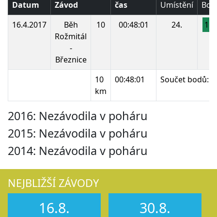
Datum
Závod
čas
Umístění
Bod
16.4.2017
Běh
10
00:48:01
24.
11
Rožmitál
-
Březnice
10
00:48:01
Součet bodů:
km
2016: Nezávodila v poháru
2015: Nezávodila v poháru
2014: Nezávodila v poháru
NEJBLIŽŠÍ ZÁVODY
16.8.
30.8.