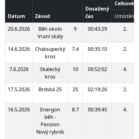
Celkové p
Dosažený
Datum
Závod
čas
Umístění
20.6.2026
Běh okolo
9
00:43:29
2.
Vraní skály
14.6.2026
Chaloupecký
7.4
00:35:10
2.
kros
7.6.2026
Skalecký
10
00:52:02
4.
kros
17.5.2026
Brdská 25
25
02:19:26
2.
16.5.2026
Energon
8.7
00:39:45
4.
běh -
Penzion
Nový rybník