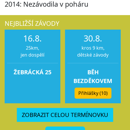
2014: Nezávodila v poháru
NEJBLIŽŠÍ ZÁVODY
16.8.
30.8.
25km,
kros 9 km,
jen dospělí
dětské závody
ŽEBRÁCKÁ 25
BĚH
BEZDĚKOVEM
Přihlášky (10)
ZOBRAZIT CELOU TERMÍNOVKU