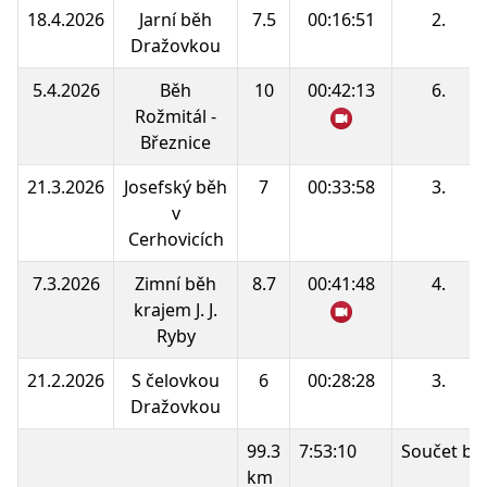
18.4.2026
Jarní běh
7.5
00:16:51
2.
Dražovkou
5.4.2026
Běh
10
00:42:13
6.
Rožmitál -
Březnice
21.3.2026
Josefský běh
7
00:33:58
3.
v
Cerhovicích
7.3.2026
Zimní běh
8.7
00:41:48
4.
krajem J. J.
Ryby
21.2.2026
S čelovkou
6
00:28:28
3.
Dražovkou
99.3
7:53:10
Součet bo
km