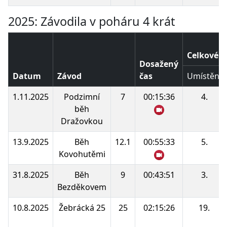
2025: Závodila v poháru 4 krát
Celkové p
Dosažený
Datum
Závod
čas
Umístění
1.11.2025
Podzimní
7
00:15:36
4.
běh
Dražovkou
13.9.2025
Běh
12.1
00:55:33
5.
Kovohutěmi
31.8.2025
Běh
9
00:43:51
3.
Bezděkovem
10.8.2025
Žebrácká 25
25
02:15:26
19.