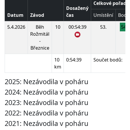
Celkové pořadí
Dosažený
Datum
Závod
čas
Umístění
Body
5.4.2026
Běh
10
00:54:39
53.
54
Rožmitál
-
Březnice
10
0:54:39
Součet bodů:
km
2025: Nezávodila v poháru
2024: Nezávodila v poháru
2023: Nezávodila v poháru
2022: Nezávodila v poháru
2021: Nezávodila v poháru