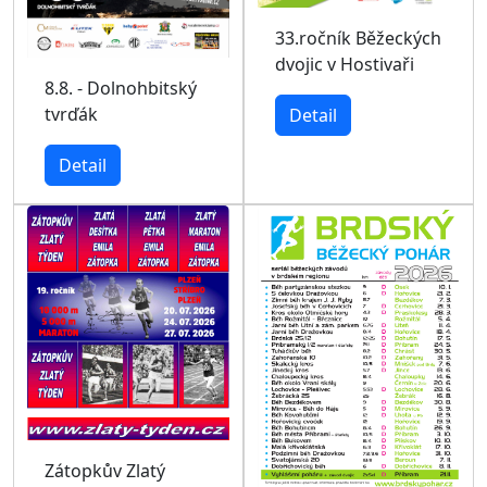
33.ročník Běžeckých
dvojic v Hostivaři
8.8. - Dolnohbitský
tvrďák
Detail
Detail
Zátopkův Zlatý