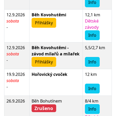
Info
12.9.2026
Běh Kovohutěmi
12,1 km
sobota
Dětské
Přihlášky
-
závody
Info
12.9.2026
Běh Kovohutěmi -
5,5/2,7 km
sobota
závod mílařů a mílařek
-
Přihlášky
Info
19.9.2026
Hořovický cvoček
12 km
sobota
-
Info
26.9.2026
Běh Bohutínem
8/4 km
Zrušeno
Info