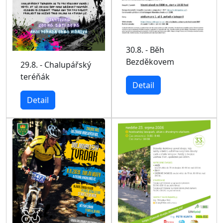
30.8. - Běh
Bezděkovem
29.8. - Chalupářský
teréňák
Detail
Detail