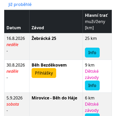
Již proběhlé
Hlavní trať
muži/ženy
Datum
Závod
[km]
16.8.2026
Žebrácká 25
25 km
neděle
-
Info
30.8.2026
Běh Bezděkovem
9 km
neděle
Dětské
Přihlášky
-
závody
Info
5.9.2026
Mirovice - Běh do Háje
6 km
sobota
Dětské
-
závody