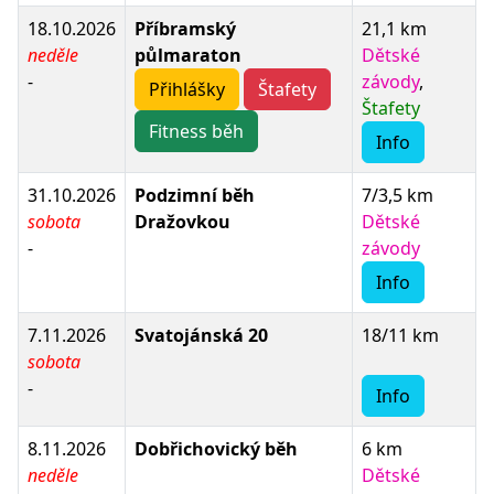
18.10.2026
Příbramský
21,1 km
neděle
půlmaraton
Dětské
-
závody
,
Přihlášky
Štafety
Štafety
Fitness běh
Info
31.10.2026
Podzimní běh
7/3,5 km
sobota
Dražovkou
Dětské
-
závody
Info
7.11.2026
Svatojánská 20
18/11 km
sobota
-
Info
8.11.2026
Dobřichovický běh
6 km
neděle
Dětské