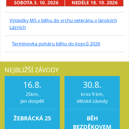
Výsledky MS v běhu do vrchu veteránu v Jánských
Lázních
Termínovka poháru běhu do kopců 2026
NEJBLIŽŠÍ ZÁVODY
16.8.
30.8.
25km,
kros 9 km,
jen dospělí
dětské závody
ŽEBRÁCKÁ 25
BĚH
BEZDĚKOVEM