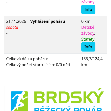
-
závody
Info
21.11.2026
Vyhlášení poháru
0 km
sobota
Dětské
-
závody
,
Štafety
Info
Celková délka poháru:
153,7/124,4
Celkový počet startujících: 0/0 dětí
km