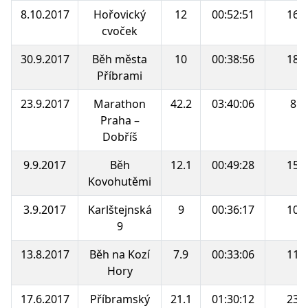
8.10.2017
Hořovický
12
00:52:51
16.
cvoček
30.9.2017
Běh města
10
00:38:56
18.
Příbrami
23.9.2017
Marathon
42.2
03:40:06
8.
Praha –
Dobříš
9.9.2017
Běh
12.1
00:49:28
15.
Kovohutěmi
3.9.2017
Karlštejnská
9
00:36:17
10.
9
13.8.2017
Běh na Kozí
7.9
00:33:06
11.
Hory
17.6.2017
Příbramský
21.1
01:30:12
23.