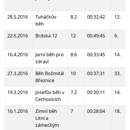
28.5.2016
Tuháčkův
8.2
00:32:42
12.
běh
22.5.2016
Brdská 12
12
00:49:45
6.
16.4.2016
Jarní běh pro
8.6
00:33:45
14.
zdraví
27.3.2016
Běh Rožmitál
10
00:37:31
33.
Březnice
19.3.2016
Josefův běh v
7.2
00:30:11
14.
Cerhovicích
16.1.2016
Zímní běh
7
00:28:04
18.
Litní a
zámeckým