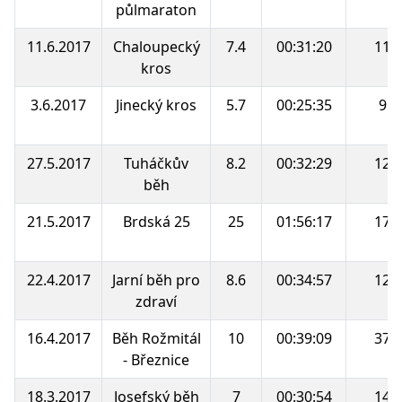
půlmaraton
11.6.2017
Chaloupecký
7.4
00:31:20
11.
kros
3.6.2017
Jinecký kros
5.7
00:25:35
9.
27.5.2017
Tuháčkův
8.2
00:32:29
12.
běh
21.5.2017
Brdská 25
25
01:56:17
17.
22.4.2017
Jarní běh pro
8.6
00:34:57
12.
zdraví
16.4.2017
Běh Rožmitál
10
00:39:09
37.
- Březnice
18.3.2017
Josefský běh
7
00:30:54
14.