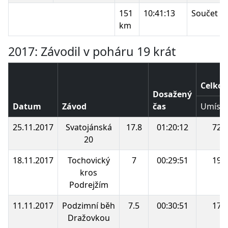
151
10:41:13
Součet b
km
2017: Závodil v poháru 19 krát
Celkov
Dosažený
Datum
Závod
čas
Umístě
25.11.2017
Svatojánská
17.8
01:20:12
72.
20
18.11.2017
Tochovický
7
00:29:51
19.
kros
Podrejžím
11.11.2017
Podzimní běh
7.5
00:30:51
17.
Dražovkou