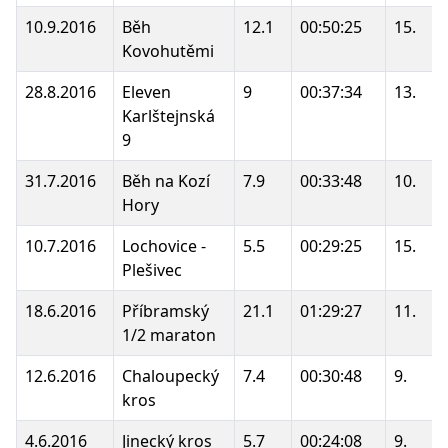
10.9.2016
Běh
12.1
00:50:25
15.
Kovohutěmi
28.8.2016
Eleven
9
00:37:34
13.
Karlštejnská
9
31.7.2016
Běh na Kozí
7.9
00:33:48
10.
Hory
10.7.2016
Lochovice -
5.5
00:29:25
15.
Plešivec
18.6.2016
Příbramský
21.1
01:29:27
11.
1/2 maraton
12.6.2016
Chaloupecký
7.4
00:30:48
9.
kros
4.6.2016
Jinecký kros
5.7
00:24:08
9.