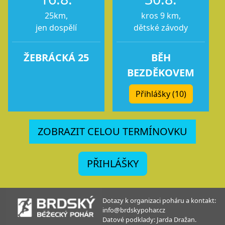
25km,
kros 9 km,
jen dospělí
dětské závody
ŽEBRÁCKÁ 25
BĚH
BEZDĚKOVEM
Přihlášky (10)
ZOBRAZIT CELOU TERMÍNOVKU
PŘIHLÁŠKY
Dotazy k organizaci poháru a kontakt:
info@brdskypohar.cz
Datové podklady: Jarda Dražan.