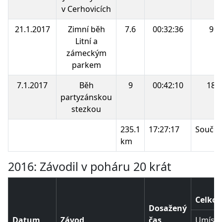
v Cerhovicích
21.1.2017
Zimní běh
7.6
00:32:36
9.
Litní a
zámeckým
parkem
7.1.2017
Běh
9
00:42:10
18.
partyzánskou
stezkou
235.1
17:27:17
Součet
km
2016: Závodil v poháru 20 krát
Celkov
Dosažený
Datum
Závod
čas
Umístě