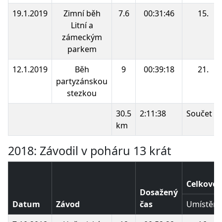
19.1.2019
Zimní běh
7.6
00:31:46
15.
Litní a
zámeckým
parkem
12.1.2019
Běh
9
00:39:18
21.
partyzánskou
stezkou
30.5
2:11:38
Součet b
km
2018: Závodil v poháru 13 krát
Celkové 
Dosažený
Datum
Závod
čas
Umístění