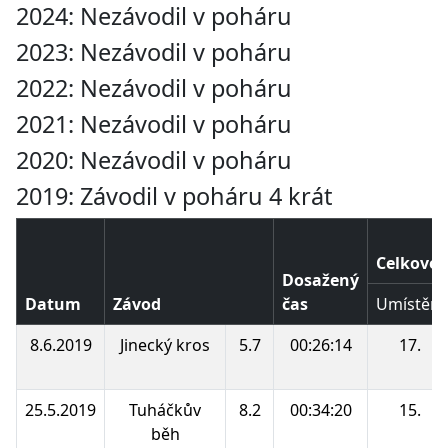
2024: Nezávodil v poháru
2023: Nezávodil v poháru
2022: Nezávodil v poháru
2021: Nezávodil v poháru
2020: Nezávodil v poháru
2019: Závodil v poháru 4 krát
Celkové 
Dosažený
Datum
Závod
čas
Umístění
8.6.2019
Jinecký kros
5.7
00:26:14
17.
25.5.2019
Tuháčkův
8.2
00:34:20
15.
běh