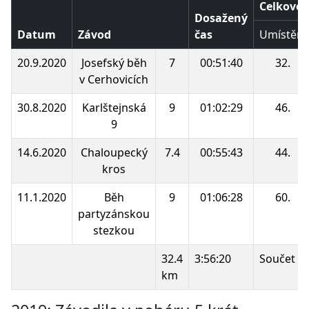
Celkové 
Dosažený
Datum
Závod
čas
Umístění
20.9.2020
Josefský běh
7
00:51:40
32.
v Cerhovicích
30.8.2020
Karlštejnská
9
01:02:29
46.
9
14.6.2020
Chaloupecký
7.4
00:55:43
44.
kros
11.1.2020
Běh
9
01:06:28
60.
partyzánskou
stezkou
32.4
3:56:20
Součet b
km