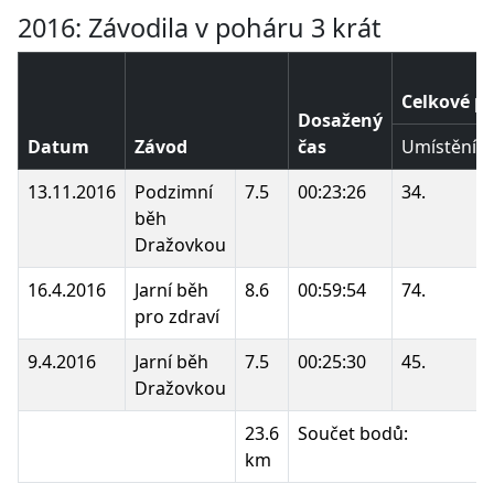
2016: Závodila v poháru 3 krát
Celkové p
Dosažený
Datum
Závod
čas
Umístění
13.11.2016
Podzimní
7.5
00:23:26
34.
běh
Dražovkou
16.4.2016
Jarní běh
8.6
00:59:54
74.
pro zdraví
9.4.2016
Jarní běh
7.5
00:25:30
45.
Dražovkou
23.6
Součet bodů:
km