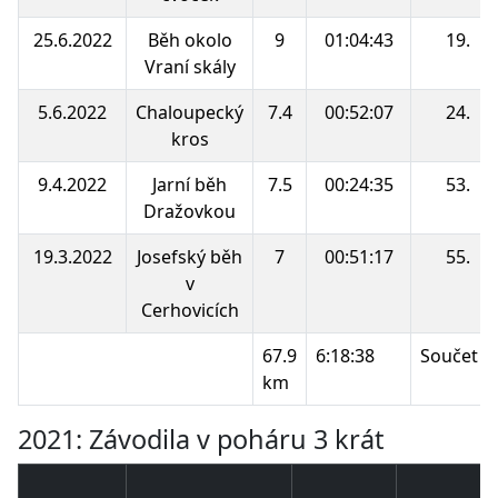
25.6.2022
Běh okolo
9
01:04:43
19.
Vraní skály
5.6.2022
Chaloupecký
7.4
00:52:07
24.
kros
9.4.2022
Jarní běh
7.5
00:24:35
53.
Dražovkou
19.3.2022
Josefský běh
7
00:51:17
55.
v
Cerhovicích
67.9
6:18:38
Součet b
km
2021: Závodila v poháru 3 krát