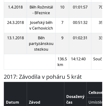
1.4.2018
Běh Rožmitál
10
01:01:57
70.
- Březnice
24.3.2018
Josefský běh
7
00:51:32
35.
v Cerhovicích
13.1.2018
Běh
9
01:02:31
33.
partyzánskou
stezkou
136.5
14:12:40
Součet
km
2017: Závodila v poháru 5 krát
Celkové 
Dosažený
Datum
Závod
čas
Umístění