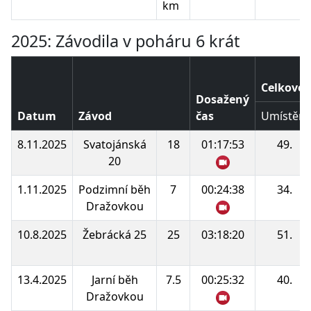
km
2025: Závodila v poháru 6 krát
Celkové 
Dosažený
Datum
Závod
čas
Umístění
8.11.2025
Svatojánská
18
01:17:53
49.
20
1.11.2025
Podzimní běh
7
00:24:38
34.
Dražovkou
10.8.2025
Žebrácká 25
25
03:18:20
51.
13.4.2025
Jarní běh
7.5
00:25:32
40.
Dražovkou