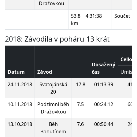
Dražovkou
53.8
4:31:38
Součet b
km
2018: Závodila v poháru 13 krát
Celkov
Dosažený
Datum
Závod
čas
Umístě
24.11.2018
Svatojánská
17.8
01:13:39
41.
20
10.11.2018
Podzimní běh
7.5
00:24:12
66.
Dražovkou
13.10.2018
Běh
7.6
00:50:44
24.
Bohutínem