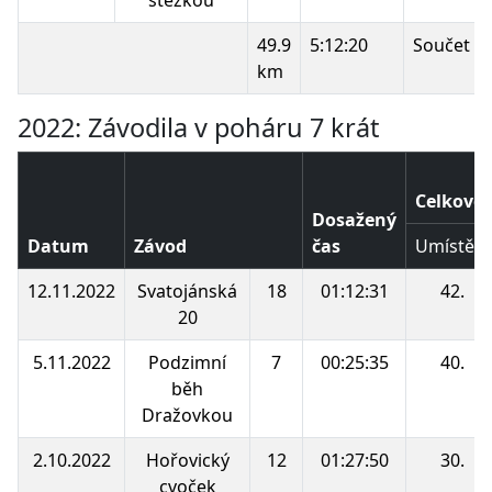
49.9
5:12:20
Součet b
km
2022: Závodila v poháru 7 krát
Celkové 
Dosažený
Datum
Závod
čas
Umístění
12.11.2022
Svatojánská
18
01:12:31
42.
20
5.11.2022
Podzimní
7
00:25:35
40.
běh
Dražovkou
2.10.2022
Hořovický
12
01:27:50
30.
cvoček