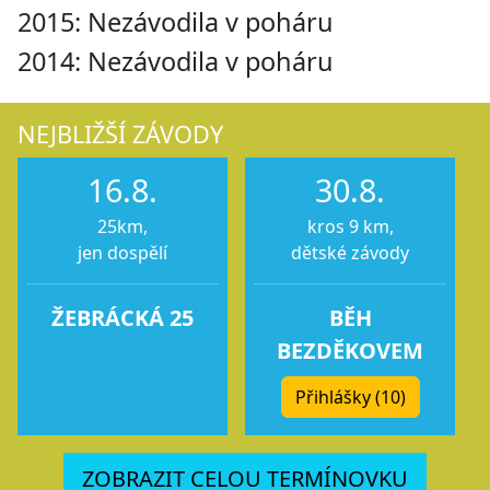
2015: Nezávodila v poháru
2014: Nezávodila v poháru
NEJBLIŽŠÍ ZÁVODY
16.8.
30.8.
25km,
kros 9 km,
jen dospělí
dětské závody
ŽEBRÁCKÁ 25
BĚH
BEZDĚKOVEM
Přihlášky (10)
ZOBRAZIT CELOU TERMÍNOVKU