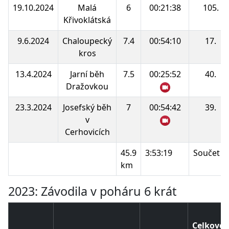
19.10.2024
Malá
6
00:21:38
105.
Křivoklátská
9.6.2024
Chaloupecký
7.4
00:54:10
17.
kros
13.4.2024
Jarní běh
7.5
00:25:52
40.
Dražovkou
23.3.2024
Josefský běh
7
00:54:42
39.
v
Cerhovicích
45.9
3:53:19
Součet b
km
2023: Závodila v poháru 6 krát
Celkové 