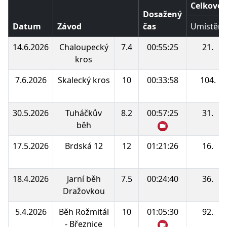
Celkové 
Dosažený
Datum
Závod
čas
Umístění
14.6.2026
Chaloupecký
7.4
00:55:25
21.
kros
7.6.2026
Skalecký kros
10
00:33:58
104.
30.5.2026
Tuháčkův
8.2
00:57:25
31.
běh
17.5.2026
Brdská 12
12
01:21:26
16.
18.4.2026
Jarní běh
7.5
00:24:40
36.
Dražovkou
5.4.2026
Běh Rožmitál
10
01:05:30
92.
- Březnice