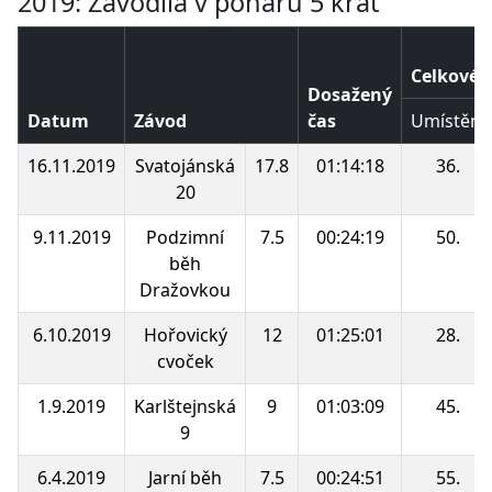
2019: Závodila v poháru 5 krát
Celkové 
Dosažený
Datum
Závod
čas
Umístění
16.11.2019
Svatojánská
17.8
01:14:18
36.
20
9.11.2019
Podzimní
7.5
00:24:19
50.
běh
Dražovkou
6.10.2019
Hořovický
12
01:25:01
28.
cvoček
1.9.2019
Karlštejnská
9
01:03:09
45.
9
6.4.2019
Jarní běh
7.5
00:24:51
55.