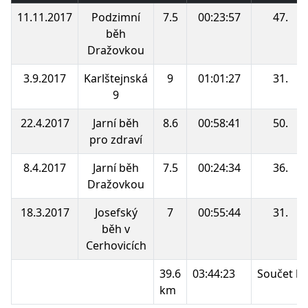
11.11.2017
Podzimní
7.5
00:23:57
47.
běh
Dražovkou
3.9.2017
Karlštejnská
9
01:01:27
31.
9
22.4.2017
Jarní běh
8.6
00:58:41
50.
pro zdraví
8.4.2017
Jarní běh
7.5
00:24:34
36.
Dražovkou
18.3.2017
Josefský
7
00:55:44
31.
běh v
Cerhovicích
39.6
03:44:23
Součet b
km