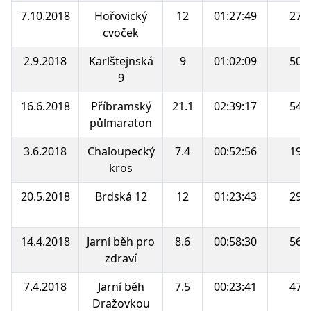
7.10.2018
Hořovický
12
01:27:49
27.
cvoček
2.9.2018
Karlštejnská
9
01:02:09
50.
9
16.6.2018
Příbramský
21.1
02:39:17
54.
půlmaraton
3.6.2018
Chaloupecký
7.4
00:52:56
19.
kros
20.5.2018
Brdská 12
12
01:23:43
29.
14.4.2018
Jarní běh pro
8.6
00:58:30
56.
zdraví
7.4.2018
Jarní běh
7.5
00:23:41
47.
Dražovkou