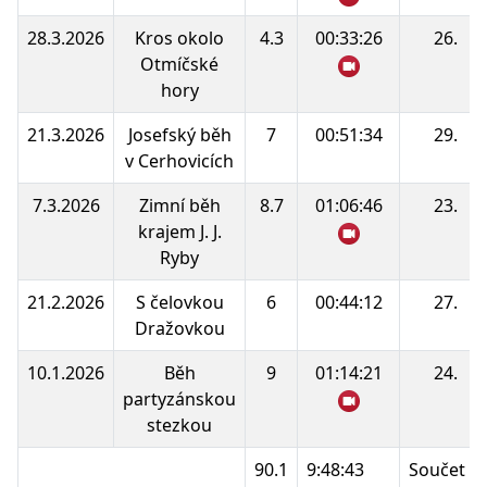
28.3.2026
Kros okolo
4.3
00:33:26
26.
Otmíčské
hory
21.3.2026
Josefský běh
7
00:51:34
29.
v Cerhovicích
7.3.2026
Zimní běh
8.7
01:06:46
23.
krajem J. J.
Ryby
21.2.2026
S čelovkou
6
00:44:12
27.
Dražovkou
10.1.2026
Běh
9
01:14:21
24.
partyzánskou
stezkou
90.1
9:48:43
Součet b