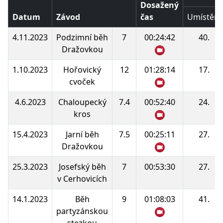
Dosažený
Datum
Závod
čas
Umístění
4.11.2023
Podzimní běh
7
00:24:42
40.
Dražovkou
1.10.2023
Hořovický
12
01:28:14
17.
cvoček
4.6.2023
Chaloupecký
7.4
00:52:40
24.
kros
15.4.2023
Jarní běh
7.5
00:25:11
27.
Dražovkou
25.3.2023
Josefský běh
7
00:53:30
27.
v Cerhovicích
14.1.2023
Běh
9
01:08:03
41.
partyzánskou
stezkou