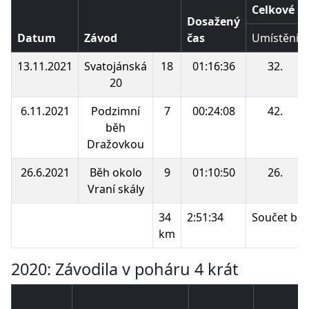
Celkové p
Dosažený
Datum
Závod
čas
Umístění
13.11.2021
Svatojánská
18
01:16:36
32.
20
6.11.2021
Podzimní
7
00:24:08
42.
běh
Dražovkou
26.6.2021
Běh okolo
9
01:10:50
26.
Vraní skály
34
2:51:34
Součet bo
km
2020: Závodila v poháru 4 krát