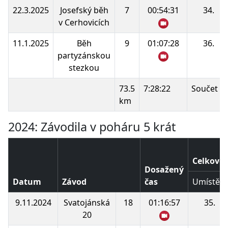
22.3.2025
Josefský běh
7
00:54:31
34.
v Cerhovicích
11.1.2025
Běh
9
01:07:28
36.
partyzánskou
stezkou
73.5
7:28:22
Součet b
km
2024: Závodila v poháru 5 krát
Celkové 
Dosažený
Datum
Závod
čas
Umístění
9.11.2024
Svatojánská
18
01:16:57
35.
20