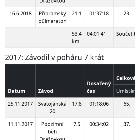
Dražovkou
16.6.2018
Příbramský
21.1
01:37:18
23.
půlmaraton
53.4
04:01:41
Součet bo
km
2017: Závodil v poháru 7 krát
Celkové p
Dosažený
Datum
Závod
čas
Umístění
25.11.2017
Svatojánská
17.8
01:18:06
65.
20
11.11.2017
Podzimní
7.5
00:34:02
37.
běh
Dražovkou