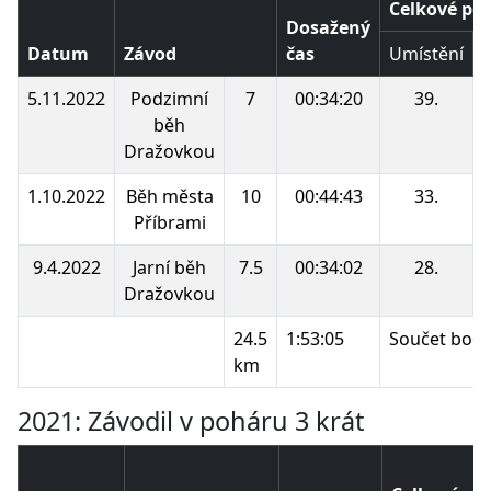
Celkové poř
Dosažený
Datum
Závod
čas
Umístění
5.11.2022
Podzimní
7
00:34:20
39.
běh
Dražovkou
1.10.2022
Běh města
10
00:44:43
33.
Příbrami
9.4.2022
Jarní běh
7.5
00:34:02
28.
Dražovkou
24.5
1:53:05
Součet bodů
km
2021: Závodil v poháru 3 krát