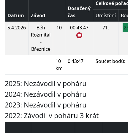
Celkové pořadí
Dosažený
Datum
Závod
čas
Umístění
Body
5.4.2026
Běh
10
00:43:47
71.
29
Rožmitál
-
Březnice
10
0:43:47
Součet bodů:
km
2025: Nezávodil v poháru
2024: Nezávodil v poháru
2023: Nezávodil v poháru
2022: Závodil v poháru 3 krát