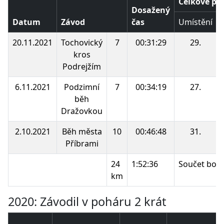
Celkové po
Dosažený
Datum
Závod
čas
Umístění
20.11.2021
Tochovický
7
00:31:29
29.
kros
Podrejžím
6.11.2021
Podzimní
7
00:34:19
27.
běh
Dražovkou
2.10.2021
Běh města
10
00:46:48
31.
Příbrami
24
1:52:36
Součet bod
km
2020: Závodil v poháru 2 krát