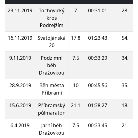
23.11.2019
Tochovický
7
00:31:01
28.
kros
Podrejžím
16.11.2019
Svatojánská
17.8
01:23:43
54.
20
9.11.2019
Podzimní
7.5
00:33:29
34.
běh
Dražovkou
28.9.2019
Běh města
10
00:45:56
35.
Příbrami
15.6.2019
Příbramský
21.1
01:38:27
18.
půlmaraton
6.4.2019
Jarní běh
7.5
00:33:45
21.
Dražovkou