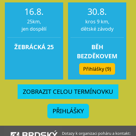
16.8.
30.8.
25km,
kros 9 km,
jen dospělí
dětské závody
ŽEBRÁCKÁ 25
BĚH
BEZDĚKOVEM
Přihlášky (9)
ZOBRAZIT CELOU TERMÍNOVKU
PŘIHLÁŠKY
Dotazy k organizaci poháru a kontakt: