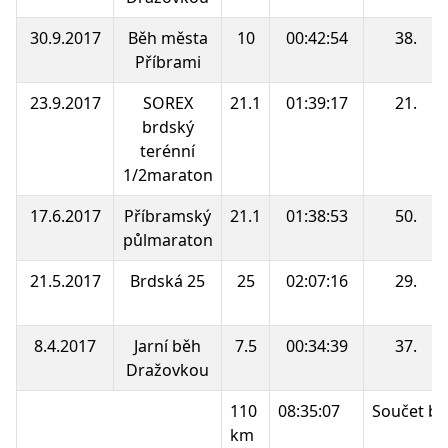
30.9.2017
Běh města
10
00:42:54
38.
Příbrami
23.9.2017
SOREX
21.1
01:39:17
21.
brdský
terénní
1/2maraton
17.6.2017
Příbramský
21.1
01:38:53
50.
půlmaraton
21.5.2017
Brdská 25
25
02:07:16
29.
8.4.2017
Jarní běh
7.5
00:34:39
37.
Dražovkou
110
08:35:07
Součet bo
km