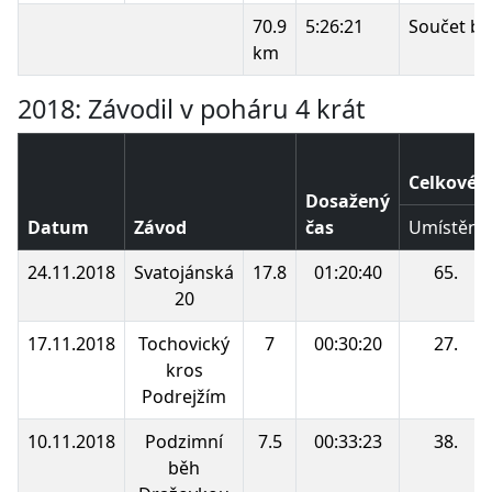
70.9
5:26:21
Součet bo
km
2018: Závodil v poháru 4 krát
Celkové p
Dosažený
Datum
Závod
čas
Umístění
24.11.2018
Svatojánská
17.8
01:20:40
65.
20
17.11.2018
Tochovický
7
00:30:20
27.
kros
Podrejžím
10.11.2018
Podzimní
7.5
00:33:23
38.
běh