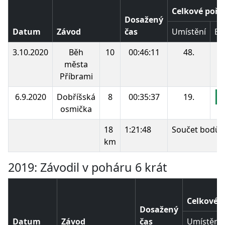
Celkové pořa
Dosažený
Datum
Závod
čas
Umístění
Bo
3.10.2020
Běh
10
00:46:11
48.
6
města
Příbrami
6.9.2020
Dobříšská
8
00:35:37
19.
1
osmička
18
1:21:48
Součet bodů:
km
2019: Závodil v poháru 6 krát
Celkové p
Dosažený
Datum
Závod
čas
Umístění