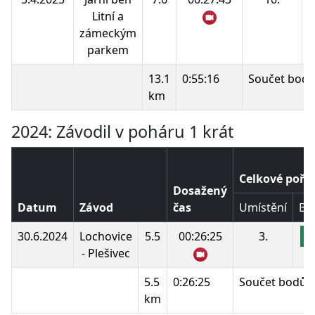
Litní a
zámeckým
parkem
13.1
0:55:16
Součet bodů
km
2024: Závodil v poháru 1 krát
Celkové pořa
Dosažený
Datum
Závod
čas
Umístění
Bo
30.6.2024
Lochovice
5.5
00:26:25
3.
1
- Plešivec
5.5
0:26:25
Součet bodů:
km