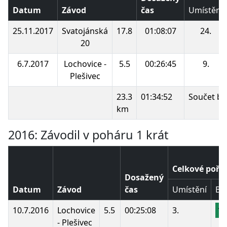
Datum
Závod
čas
Umístění
25.11.2017
Svatojánská
17.8
01:08:07
24.
20
6.7.2017
Lochovice -
5.5
00:26:45
9.
Plešivec
23.3
01:34:52
Součet bo
km
2016: Závodil v poháru 1 krát
Celkové pořa
Dosažený
Datum
Závod
čas
Umístění
Bo
10.7.2016
Lochovice
5.5
00:25:08
3.
19
- Plešivec