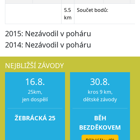
5.5
Součet bodů:
km
2015: Nezávodil v poháru
2014: Nezávodil v poháru
NEJBLIŽŠÍ ZÁVODY
16.8.
30.8.
25km,
kros 9 km,
jen dospělí
dětské závody
ŽEBRÁCKÁ 25
BĚH
BEZDĚKOVEM