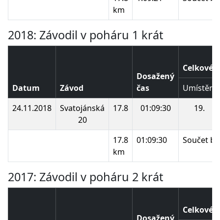
km
2018: Závodil v poháru 1 krát
Celkové p
Dosažený
Datum
Závod
čas
Umístění
24.11.2018
Svatojánská
17.8
01:09:30
19.
20
17.8
01:09:30
Součet bo
km
2017: Závodil v poháru 2 krát
Celkové p
Dosažený