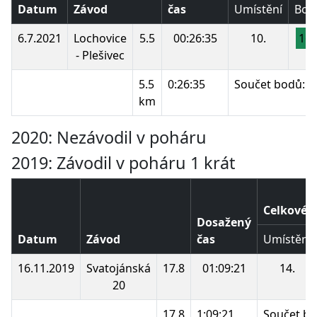
Datum
Závod
čas
Umístění
Bod
6.7.2021
Lochovice
5.5
00:26:35
10.
16
- Plešivec
5.5
0:26:35
Součet bodů:
km
2020: Nezávodil v poháru
2019: Závodil v poháru 1 krát
Celkové p
Dosažený
Datum
Závod
čas
Umístění
16.11.2019
Svatojánská
17.8
01:09:21
14.
20
17.8
1:09:21
Součet bo