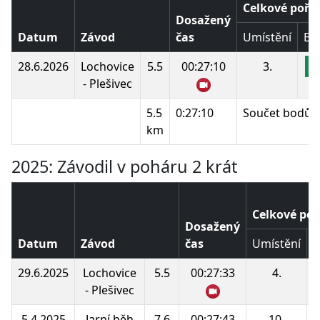
Celkové pořa
Dosažený
Datum
Závod
čas
Umístění
Bo
28.6.2026
Lochovice
5.5
00:27:10
3.
1
- Plešivec
5.5
0:27:10
Součet bodů:
km
2025: Závodil v poháru 2 krát
Celkové poř
Dosažený
Datum
Závod
čas
Umístění
B
29.6.2025
Lochovice
5.5
00:27:33
4.
- Plešivec
5.4.2025
Jarní běh
7.6
00:27:43
10.