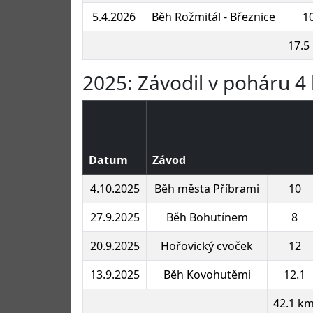
5.4.2026
Běh Rožmitál - Březnice
1
17.5
2025: Závodil v poháru 4 
Datum
Závod
4.10.2025
Běh města Příbrami
10
27.9.2025
Běh Bohutínem
8
20.9.2025
Hořovický cvoček
12
13.9.2025
Běh Kovohutěmi
12.1
42.1 k