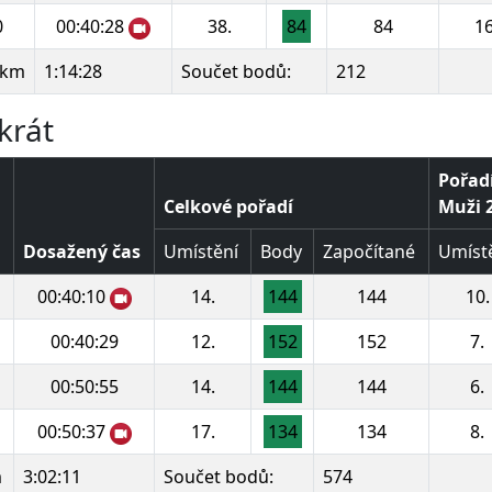
0
00:40:28
38.
84
84
16
 km
1:14:28
Součet bodů:
212
krát
Pořadí
Celkové pořadí
Muži 2
Dosažený čas
Umístění
Body
Započítané
Umíst
00:40:10
14.
144
144
10.
00:40:29
12.
152
152
7.
00:50:55
14.
144
144
6.
00:50:37
17.
134
134
8.
m
3:02:11
Součet bodů:
574