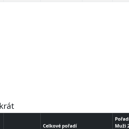
u
u
u
u
u
u
u
u
krát
Pořadí
Celkové pořadí
Muži 2