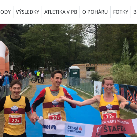
VODY
VÝSLEDKY
ATLETIKA V PB
O POHÁRU
FOTKY
B