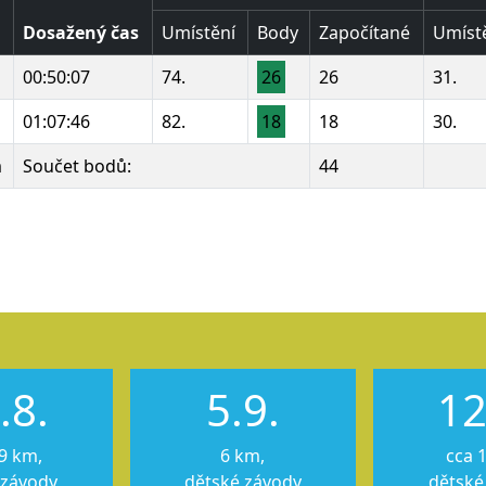
Dosažený čas
Umístění
Body
Započítané
Umíst
00:50:07
74.
26
26
31.
01:07:46
82.
18
18
30.
m
Součet bodů:
44
u
u
.8.
5.9.
12
9 km,
6 km,
cca 
 závody
dětské závody
dětské