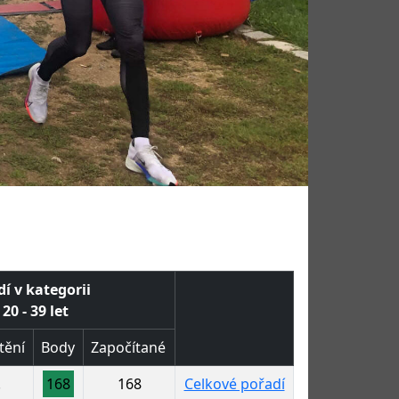
í v kategorii
20 - 39 let
tění
Body
Započítané
.
168
168
Celkové pořadí