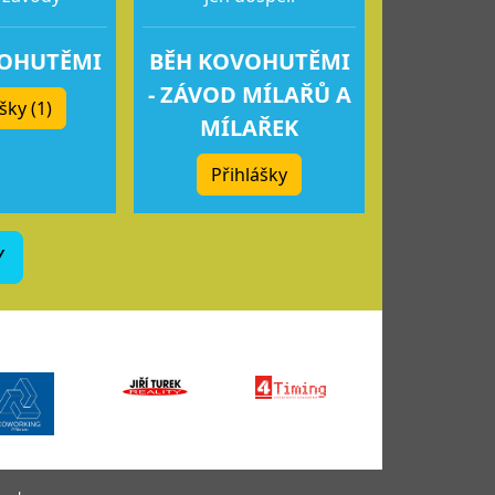
VOHUTĚMI
BĚH KOVOHUTĚMI
- ZÁVOD MÍLAŘŮ A
šky (1)
MÍLAŘEK
Přihlášky
Y