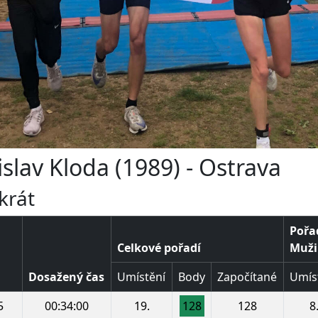
islav Kloda (1989) - Ostrava
krát
Pořad
Celkové pořadí
Muži 
Dosažený čas
Umístění
Body
Započítané
Umís
5
00:34:00
19.
128
128
8