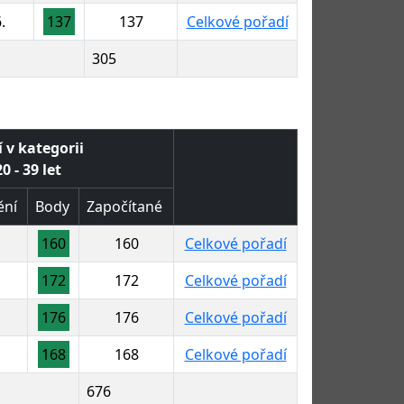
.
137
137
Celkové pořadí
305
 v kategorii
0 - 39 let
ění
Body
Započítané
160
160
Celkové pořadí
172
172
Celkové pořadí
176
176
Celkové pořadí
168
168
Celkové pořadí
676