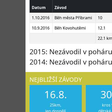
Datum
Závod
1.10.2016
Běh města Příbrami
10
10.9.2016
Běh Kovohutěmi
12.1
22.1 k
2015: Nezávodil v pohár
2014: Nezávodil v pohár
NEJBLIŽŠÍ ZÁVODY
16.8.
30
25km,
kros 
jen dospělí
dětské