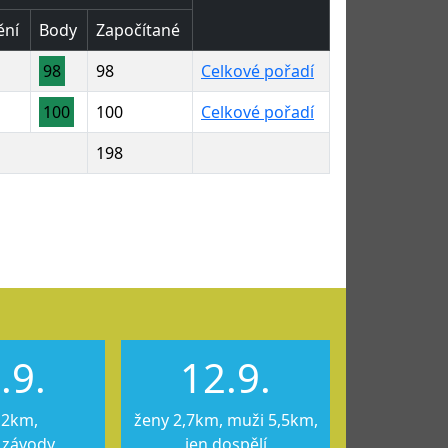
ění
Body
Započítané
98
98
Celkové pořadí
100
100
Celkové pořadí
198
.9.
12.9.
12km,
ženy 2,7km, muži 5,5km,
 závody
jen dospělí