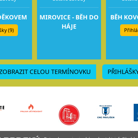
DĚKOVEM
MIROVICE - BĚH DO
BĚH KO
HÁJE
šky (9)
Přihlá
ZOBRAZIT CELOU TERMÍNOVKU
PŘIHLÁŠK