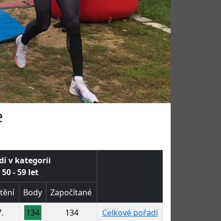
e
dí v kategorii
50 - 59 let
tění
Body
Započítané
.
134
134
Celkové pořadí