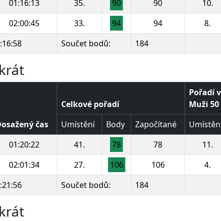
01:16:13
35.
90
90
10.
02:00:45
33.
94
94
8.
:16:58
Součet bodů:
184
krát
Pořadí v
Celkové pořadí
Muži 50 
osažený čas
Umístění
Body
Započítané
Umístěn
01:20:22
41.
78
78
11.
02:01:34
27.
106
106
4.
:21:56
Součet bodů:
184
krát