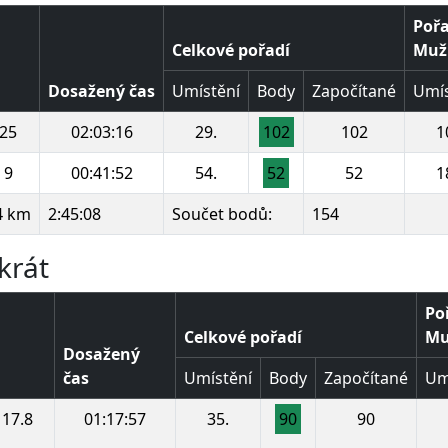
Pořa
Celkové pořadí
Muži
Dosažený čas
Umístění
Body
Započítané
Umís
25
02:03:16
29.
102
102
1
9
00:41:52
54.
52
52
1
4 km
2:45:08
Součet bodů:
154
krát
Po
Celkové pořadí
Muž
Dosažený
čas
Umístění
Body
Započítané
Um
17.8
01:17:57
35.
90
90