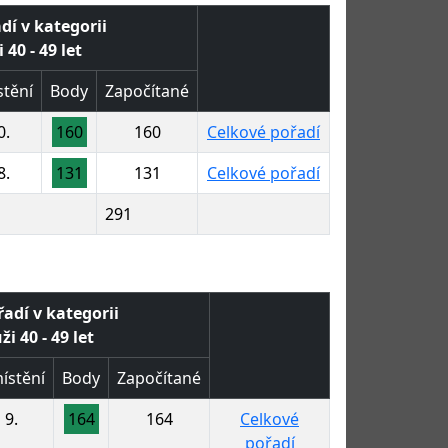
dí v kategorii
 40 - 49 let
tění
Body
Započítané
0.
160
160
Celkové pořadí
8.
131
131
Celkové pořadí
291
řadí v kategorii
i 40 - 49 let
ístění
Body
Započítané
9.
164
164
Celkové
pořadí