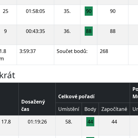
25
01:58:05
35.
90
90
9
00:43:35
36.
88
88
1.8
3:59:37
Součet bodů:
268
km
krát
Po
Celkové pořadí
Mu
Dosažený
čas
Umístění
Body
Započítané
Um
17.8
01:19:26
58.
44
44