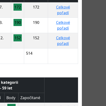
7.
172
172
Celkové
pořadí
3.
190
190
Celkové
pořadí
12.
152
152
Celkové
pořadí
514
 kategorii
- 59 let
í
Body
Započítané