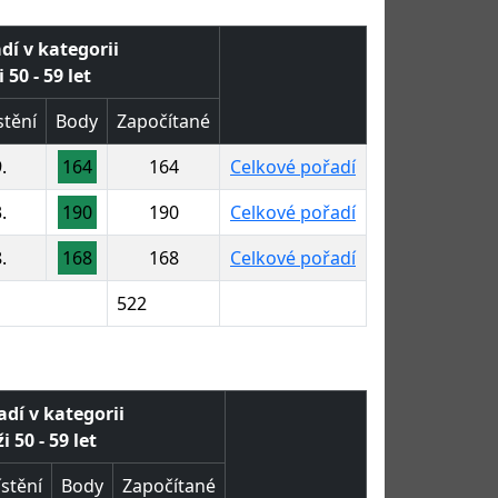
dí v kategorii
 50 - 59 let
tění
Body
Započítané
.
164
164
Celkové pořadí
.
190
190
Celkové pořadí
.
168
168
Celkové pořadí
522
adí v kategorii
 50 - 59 let
stění
Body
Započítané