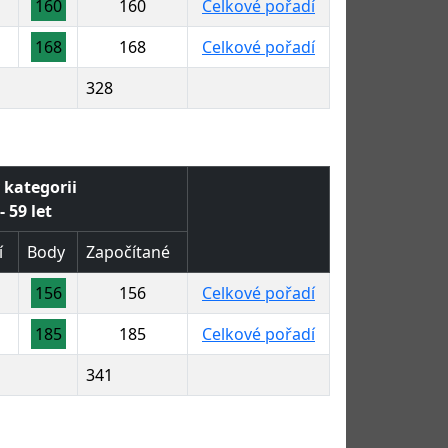
160
160
Celkové pořadí
168
168
Celkové pořadí
328
 kategorii
- 59 let
í
Body
Započítané
156
156
Celkové pořadí
185
185
Celkové pořadí
341