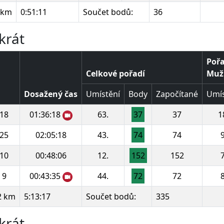
 km
0:51:11
Součet bodů:
36
krát
Pořa
Celkové pořadí
Muži
Dosažený čas
Umístění
Body
Započítané
Umís
18
01:36:18
63.
37
37
1
25
02:05:18
43.
74
74
9
10
00:48:06
12.
152
152
7
9
00:43:35
44.
72
72
8
2 km
5:13:17
Součet bodů:
335
krát