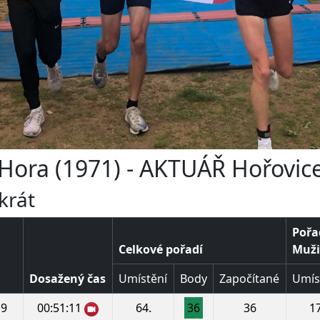
 Hora (1971) - AKTUÁŘ Hořovic
krát
Pořa
Celkové pořadí
Muži 
Dosažený čas
Umístění
Body
Započítané
Umís
9
00:51:11
64.
36
36
17