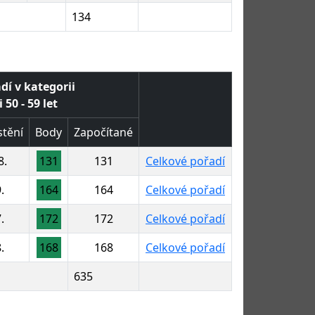
134
dí v kategorii
 50 - 59 let
tění
Body
Započítané
8.
131
131
Celkové pořadí
.
164
164
Celkové pořadí
.
172
172
Celkové pořadí
.
168
168
Celkové pořadí
635