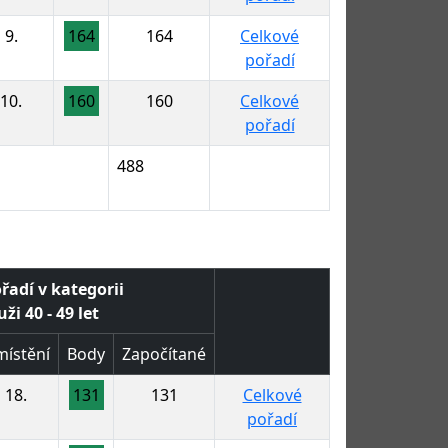
9.
164
164
Celkové
pořadí
10.
160
160
Celkové
pořadí
488
řadí v kategorii
ži 40 - 49 let
ístění
Body
Započítané
18.
131
131
Celkové
pořadí