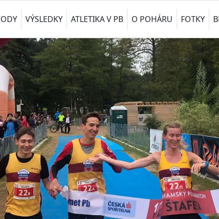
VODY
VÝSLEDKY
ATLETIKA V PB
O POHÁRU
FOTKY
B