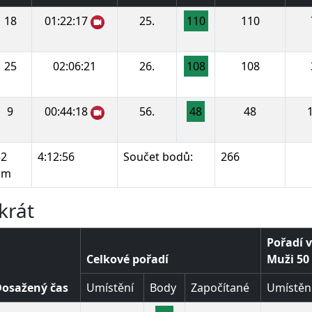
18
01:22:17
25.
110
110
25
02:06:21
26.
108
108
9
00:44:18
56.
48
48
52
4:12:56
Součet bodů:
266
km
krát
Pořadí v
Celkové pořadí
Muži 50 
osažený čas
Umístění
Body
Započítané
Umístěn