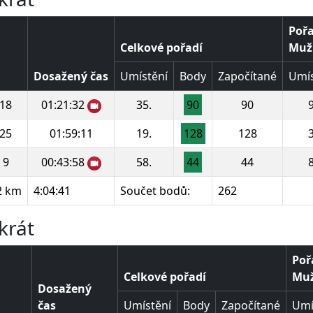
Pořa
Celkové pořadí
Muži
Dosažený čas
Umístění
Body
Započítané
Umís
18
01:21:32
35.
90
90
9
25
01:59:11
19.
128
128
3
9
00:43:58
58.
44
44
8
2 km
4:04:41
Součet bodů:
262
krát
Poř
Celkové pořadí
Muži
Dosažený
čas
Umístění
Body
Započítané
Umí