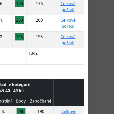
6.
176
176
Celkové
pořadí
1.
200
200
Celkové
pořadí
2.
195
195
Celkové
pořadí
1342
řadí v kategorii
i 40 - 49 let
ístění
Body
Započítané
3.
190
190
Celkové