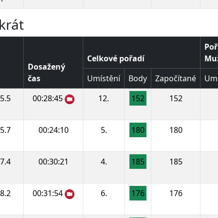
krát
Poř
Celkové pořadí
Muž
Dosažený
čas
Umístění
Body
Započítané
Umí
5.5
00:28:45
12.
152
152
5.7
00:24:10
5.
180
180
7.4
00:30:21
4.
185
185
8.2
00:31:54
6.
176
176