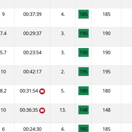
9
00:37:39
4.
185
185
7.4
00:29:37
3.
190
190
5.7
00:23:54
3.
190
190
10
00:42:17
2.
195
195
8.2
00:31:54
5.
180
180
10
00:36:35
13.
148
148
6
00:24:30
4.
185
185