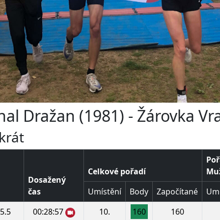
hal Dražan (1981) - Žárovka Vr
krát
Poř
Celkové pořadí
Muž
Dosažený
čas
Umístění
Body
Započítané
Umí
5.5
00:28:57
10.
160
160