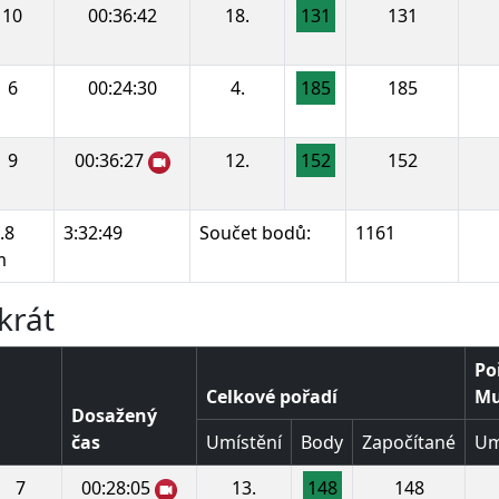
10
00:36:42
18.
131
131
6
00:24:30
4.
185
185
9
00:36:27
12.
152
152
.8
3:32:49
Součet bodů:
1161
m
krát
Po
Celkové pořadí
Muž
Dosažený
čas
Umístění
Body
Započítané
Um
7
00:28:05
13.
148
148