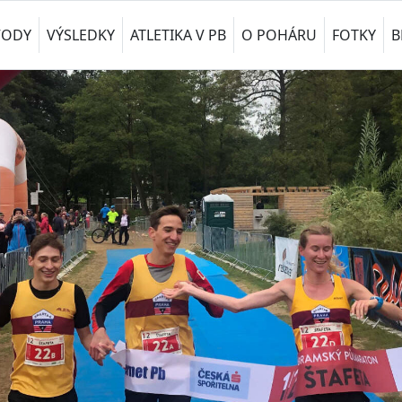
VODY
VÝSLEDKY
ATLETIKA V PB
O POHÁRU
FOTKY
B