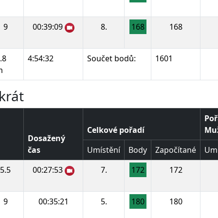
9
00:39:09
8.
168
168
.8
4:54:32
Součet bodů:
1601
m
krát
Poř
Celkové pořadí
Muž
Dosažený
čas
Umístění
Body
Započítané
Umí
5.5
00:27:53
7.
172
172
9
00:35:21
5.
180
180