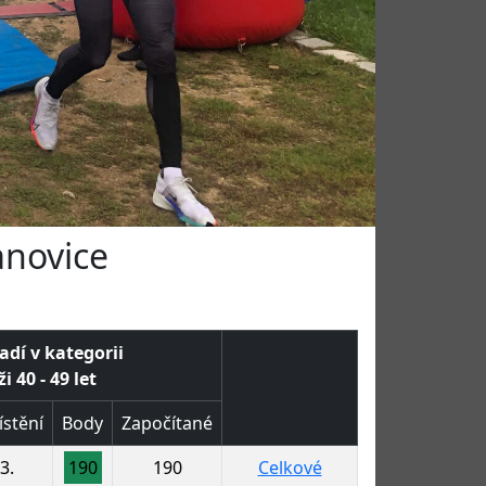
anovice
adí v kategorii
i 40 - 49 let
stění
Body
Započítané
3.
190
190
Celkové