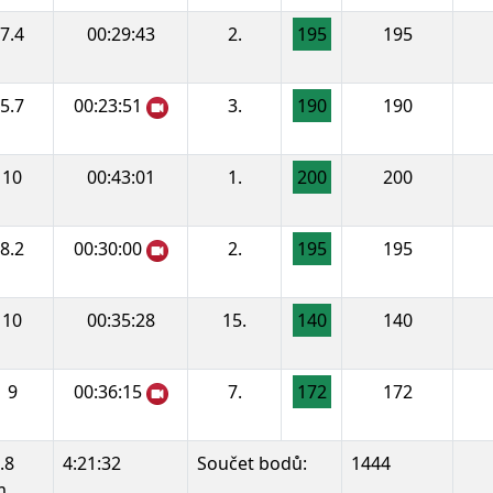
7.4
00:29:43
2.
195
195
5.7
00:23:51
3.
190
190
10
00:43:01
1.
200
200
8.2
00:30:00
2.
195
195
10
00:35:28
15.
140
140
9
00:36:15
7.
172
172
.8
4:21:32
Součet bodů:
1444
m