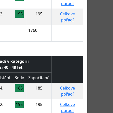
pořadí
2.
195
195
Celkové
pořadí
1760
adí v kategorii
i 40 - 49 let
stění
Body
Započítané
4.
185
185
Celkové
pořadí
2.
195
195
Celkové
pořadí