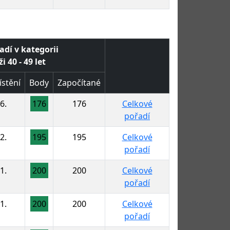
adí v kategorii
i 40 - 49 let
stění
Body
Započítané
6.
176
176
Celkové
pořadí
2.
195
195
Celkové
pořadí
1.
200
200
Celkové
pořadí
1.
200
200
Celkové
pořadí