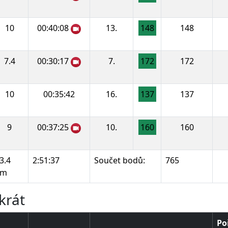
10
00:40:08
13.
148
148
7.4
00:30:17
7.
172
172
10
00:35:42
16.
137
137
9
00:37:25
10.
160
160
3.4
2:51:37
Součet bodů:
765
km
krát
Po