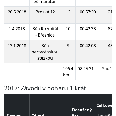
půlmaraton
20.5.2018
Brdská 12
12
00:57:20
21.
1.4.2018
Běh Rožmitál
10
00:42:33
87.
- Březnice
13.1.2018
Běh
9
00:42:08
48.
partyzánskou
stezkou
106.4
08:25:31
Součet
km
2017: Závodil v poháru 1 krát
Celkové p
Dosažený
Datum
Závod
čas
Umístění