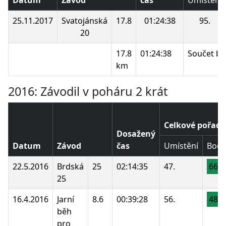
25.11.2017
Svatojánská
17.8
01:24:38
95.
20
17.8
01:24:38
Součet bo
km
2016: Závodil v poháru 2 krát
Celkové pořadí
Dosažený
Datum
Závod
čas
Umístění
Body
22.5.2016
Brdská
25
02:14:35
47.
66
25
16.4.2016
Jarní
8.6
00:39:28
56.
48
běh
pro