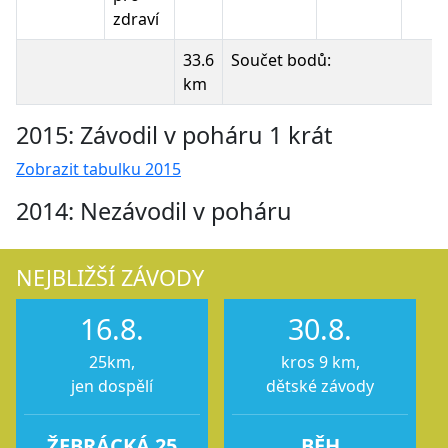
zdraví
33.6
Součet bodů:
km
2015: Závodil v poháru 1 krát
Zobrazit tabulku 2015
2014: Nezávodil v poháru
NEJBLIŽŠÍ ZÁVODY
16.8.
30.8.
25km,
kros 9 km,
jen dospělí
dětské závody
ŽEBRÁCKÁ 25
BĚH