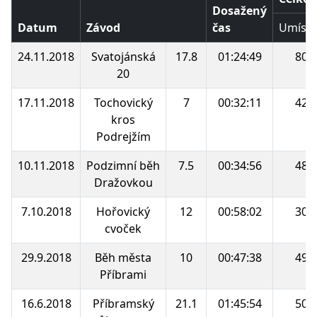
Dosažený
Datum
Závod
čas
Umístě
24.11.2018
Svatojánská
17.8
01:24:49
80.
20
17.11.2018
Tochovický
7
00:32:11
42.
kros
Podrejžím
10.11.2018
Podzimní běh
7.5
00:34:56
48.
Dražovkou
7.10.2018
Hořovický
12
00:58:02
30.
cvoček
29.9.2018
Běh města
10
00:47:38
49.
Příbrami
16.6.2018
Příbramský
21.1
01:45:54
50.