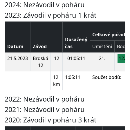
2024: Nezávodil v poháru
2023: Závodil v poháru 1 krát
Celkové pořadí
Dosažený
Datum
Závod
čas
Umístění
Body
21.5.2023
Brdská
12
01:05:11
21.
122
12
12
1:05:11
Součet bodů:
km
2022: Nezávodil v poháru
2021: Nezávodil v poháru
2020: Závodil v poháru 3 krát