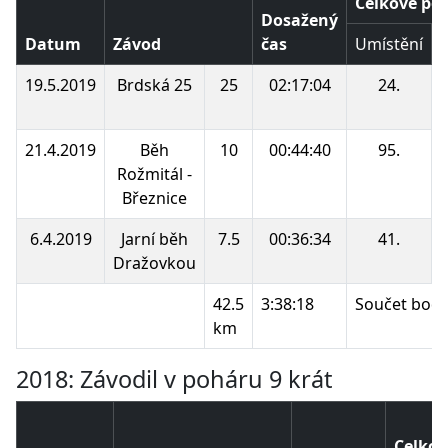
Celkové poř
Dosažený
Datum
Závod
čas
Umístění
19.5.2019
Brdská 25
25
02:17:04
24.
21.4.2019
Běh
10
00:44:40
95.
Rožmitál -
Březnice
6.4.2019
Jarní běh
7.5
00:36:34
41.
Dražovkou
42.5
3:38:18
Součet bodů
km
2018: Závodil v poháru 9 krát
Celkov