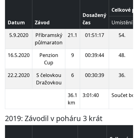
Celkové po
Dosažený
Datum
Závod
čas
Umístění
5.9.2020
Příbramský
21.1
01:51:17
54.
půlmaraton
16.5.2020
Penzion
9
00:39:44
48.
Cup
22.2.2020
S čelovkou
6
00:30:39
36.
Dražovkou
36.1
3:01:40
Součet bod
km
2019: Závodil v poháru 3 krát