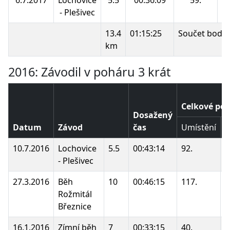
- Plešivec
13.4
01:15:25
Součet bodů:
km
2016: Závodil v poháru 3 krát
Celkové poř
Dosažený
Datum
Závod
čas
Umístění
B
10.7.2016
Lochovice
5.5
00:43:14
92.
- Plešivec
27.3.2016
Běh
10
00:46:15
117.
Rožmitál
Březnice
16.1.2016
Zímní běh
7
00:33:15
40.