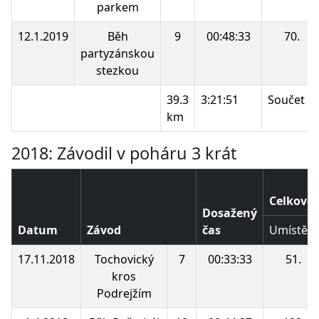
parkem
12.1.2019
Běh
9
00:48:33
70.
partyzánskou
stezkou
39.3
3:21:51
Součet b
km
2018: Závodil v poháru 3 krát
Celkové 
Dosažený
Datum
Závod
čas
Umístění
17.11.2018
Tochovický
7
00:33:33
51.
kros
Podrejžím