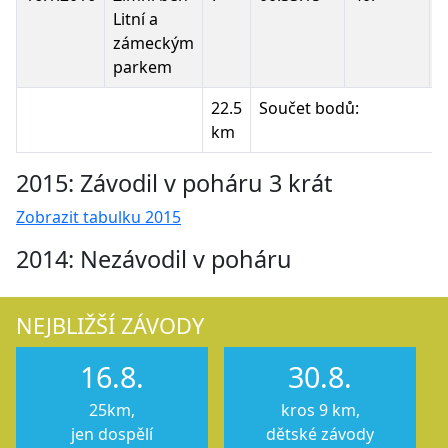
Litní a
zámeckým
parkem
22.5
Součet bodů:
km
2015: Závodil v poháru 3 krát
Zobrazit tabulku 2015
2014: Nezávodil v poháru
NEJBLIŽŠÍ ZÁVODY
16.8.
30.8.
25km,
kros 9 km,
jen dospělí
dětské závody