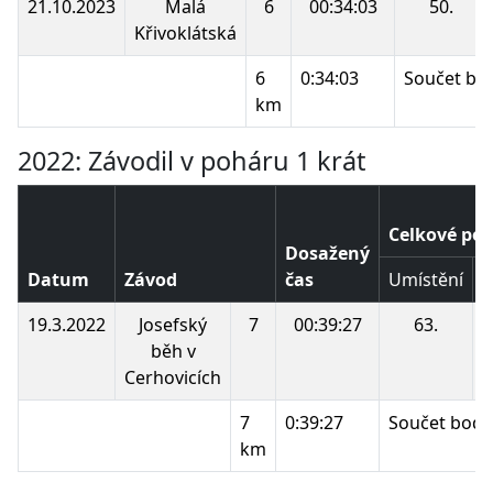
21.10.2023
Malá
6
00:34:03
50.
Křivoklátská
6
0:34:03
Součet bo
km
2022: Závodil v poháru 1 krát
Celkové poř
Dosažený
Datum
Závod
čas
Umístění
B
19.3.2022
Josefský
7
00:39:27
63.
běh v
Cerhovicích
7
0:39:27
Součet bodů
km