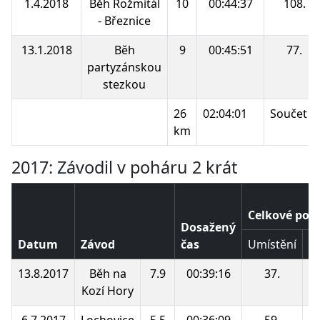
1.4.2018
Běh Rožmitál
10
00:44:37
108.
- Březnice
13.1.2018
Běh
9
00:45:51
77.
partyzánskou
stezkou
26
02:04:01
Součet b
km
2017: Závodil v poháru 2 krát
Celkové poř
Dosažený
Datum
Závod
čas
Umístění
B
13.8.2017
Běh na
7.9
00:39:16
37.
Kozí Hory
6.7.2017
Lochovice
5.5
00:36:09
59.