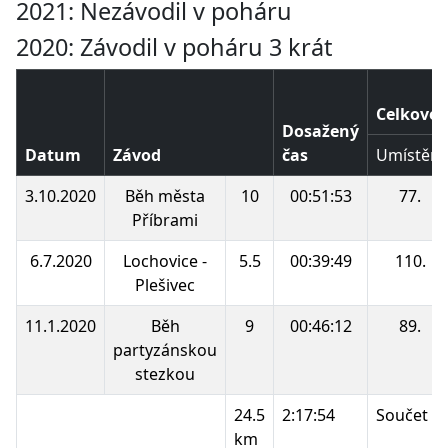
2021: Nezávodil v poháru
2020: Závodil v poháru 3 krát
Celkové 
Dosažený
Datum
Závod
čas
Umístění
3.10.2020
Běh města
10
00:51:53
77.
Příbrami
6.7.2020
Lochovice -
5.5
00:39:49
110.
Plešivec
11.1.2020
Běh
9
00:46:12
89.
partyzánskou
stezkou
24.5
2:17:54
Součet b
km