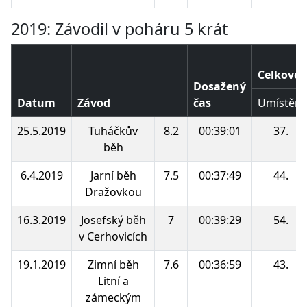
2019: Závodil v poháru 5 krát
Celkové 
Dosažený
Datum
Závod
čas
Umístění
25.5.2019
Tuháčkův
8.2
00:39:01
37.
běh
6.4.2019
Jarní běh
7.5
00:37:49
44.
Dražovkou
16.3.2019
Josefský běh
7
00:39:29
54.
v Cerhovicích
19.1.2019
Zimní běh
7.6
00:36:59
43.
Litní a
zámeckým