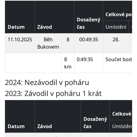
Celkové pořa
Dosažený
Datum
Závod
čas
Umístění
B
11.10.2025
Běh
8
00:49:35
28.
1
Bukovem
8
0:49:35
Součet bodů:
km
2024: Nezávodil v poháru
2023: Závodil v poháru 1 krát
Celkové p
Dosažený
Datum
Závod
čas
Umístění