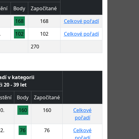
ění
Body
Započítané
168
168
Celkové pořadí
.
102
102
Celkové pořadí
270
adí v kategorii
 20 - 39 let
stění
Body
Započítané
0.
160
160
Celkové
pořadí
2.
76
76
Celkové
pořadí