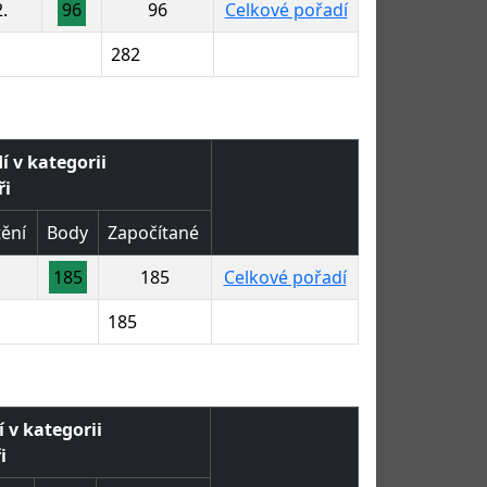
.
96
96
Celkové pořadí
282
í v kategorii
ři
ění
Body
Započítané
185
185
Celkové pořadí
185
 v kategorii
i