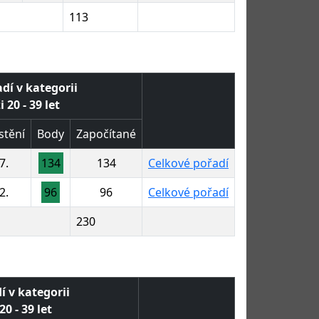
113
dí v kategorii
 20 - 39 let
stění
Body
Započítané
7.
134
134
Celkové pořadí
2.
96
96
Celkové pořadí
230
í v kategorii
0 - 39 let