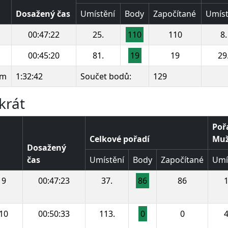
Dosažený čas
Umístění
Body
Započítané
Umíst
00:47:22
25.
110
110
8.
00:45:20
81.
19
19
29
km
1:32:42
Součet bodů:
129
krát
Poř
Celkové pořadí
Muži
Dosažený
čas
Umístění
Body
Započítané
Umí
9
00:47:23
37.
86
86
1
10
00:50:33
113.
0
0
4