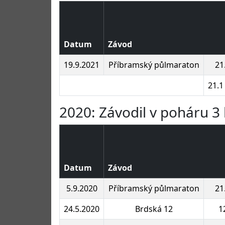
Datum
Závod
19.9.2021
Příbramský půlmaraton
21
21.1
2020: Závodil v poháru 3 
Datum
Závod
5.9.2020
Příbramský půlmaraton
21
24.5.2020
Brdská 12
1