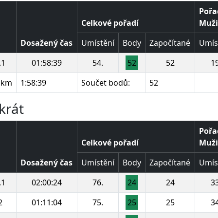
Pořa
Celkové pořadí
Muži 
Dosažený čas
Umístění
Body
Započítané
Umís
.1
01:58:39
54.
52
52
19
 km
1:58:39
Součet bodů:
52
krát
Pořa
Celkové pořadí
Muži 
Dosažený čas
Umístění
Body
Započítané
Umís
.1
02:00:24
76.
24
24
33
2
01:11:04
75.
25
25
34