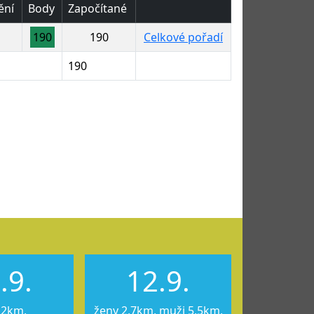
ění
Body
Započítané
190
190
Celkové pořadí
190
.9.
12.9.
12km,
ženy 2,7km, muži 5,5km,