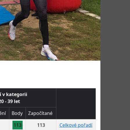
 v kategorii
0 - 39 let
ění
Body
Započítané
113
113
Celkové pořadí