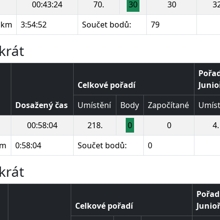
00:43:24
70.
30
30
32
 km
3:54:52
Součet bodů:
79
krát
Pořad
Celkové pořadí
Junio
Dosažený čas
Umístění
Body
Započítané
Umíst
00:58:04
218.
0
0
4.
km
0:58:04
Součet bodů:
0
krát
Pořadí
Celkové pořadí
Junioř