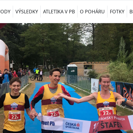
VODY
VÝSLEDKY
ATLETIKA V PB
O POHÁRU
FOTKY
B