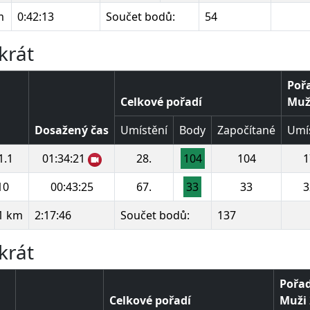
m
0:42:13
Součet bodů:
54
krát
Pořa
Celkové pořadí
Muži
Dosažený čas
Umístění
Body
Započítané
Umí
1.1
01:34:21
28.
104
104
1
10
00:43:25
67.
33
33
3
1 km
2:17:46
Součet bodů:
137
krát
Pořad
Celkové pořadí
Muži 2