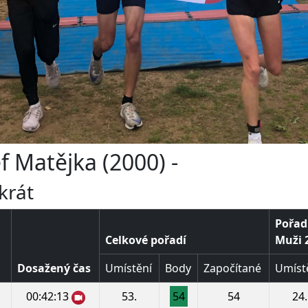
f Matějka (2000) -
krát
Pořadí
Celkové pořadí
Muži 2
Dosažený čas
Umístění
Body
Započítané
Umíst
00:42:13
53.
54
54
24.