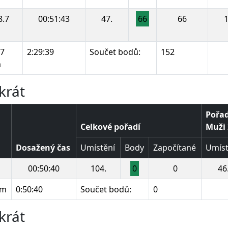
8.7
00:51:43
47.
66
66
1
.7
2:29:39
Součet bodů:
152
m
krát
Pořad
Celkové pořadí
Muži 2
Dosažený čas
Umístění
Body
Započítané
Umíst
00:50:40
104.
0
0
46
km
0:50:40
Součet bodů:
0
krát