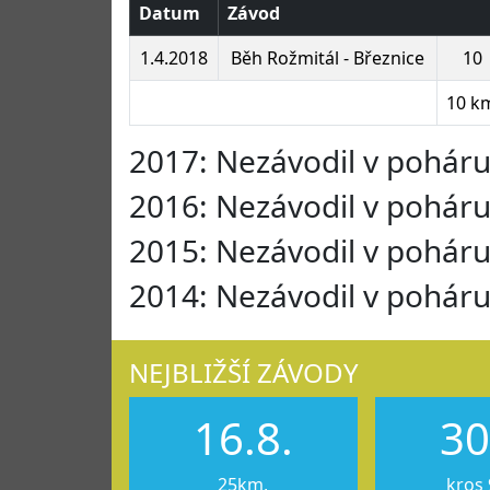
Datum
Závod
1.4.2018
Běh Rožmitál - Březnice
10
10 k
2017: Nezávodil v pohár
2016: Nezávodil v pohár
2015: Nezávodil v pohár
2014: Nezávodil v pohár
NEJBLIŽŠÍ ZÁVODY
16.8.
30
25km,
kros 