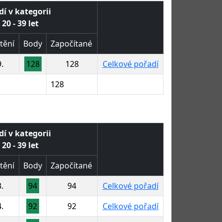
dí v kategorii
20 - 39 let
tění
Body
Započítané
.
128
128
Celkové pořadí
128
dí v kategorii
20 - 39 let
tění
Body
Započítané
.
94
94
Celkové pořadí
.
92
92
Celkové pořadí