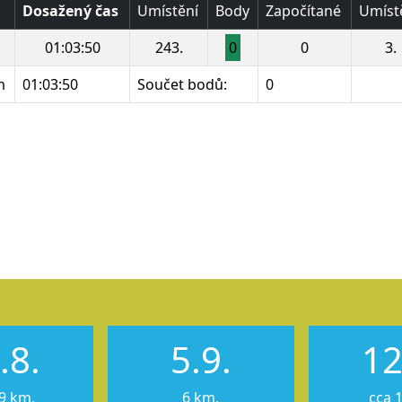
Dosažený čas
Umístění
Body
Započítané
Umíst
01:03:50
243.
0
0
3.
m
01:03:50
Součet bodů:
0
u
u
u
u
.8.
5.9.
12
9 km,
6 km,
cca 