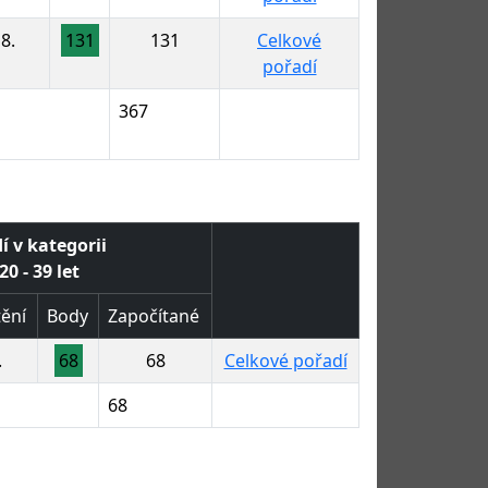
8.
131
131
Celkové
pořadí
367
í v kategorii
0 - 39 let
ění
Body
Započítané
.
68
68
Celkové pořadí
68