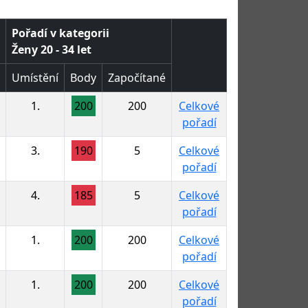
Pořadí v kategorii
Ženy 20 - 34 let
Umístění
Body
Započítané
1.
200
200
Celkové
pořadí
3.
190
5
Celkové
pořadí
4.
185
5
Celkové
pořadí
1.
200
200
Celkové
pořadí
1.
200
200
Celkové
pořadí