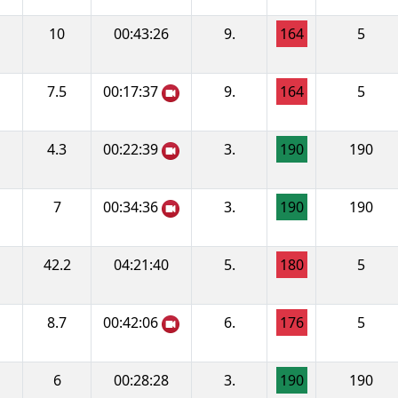
10
00:43:26
9.
164
5
7.5
00:17:37
9.
164
5
4.3
00:22:39
3.
190
190
7
00:34:36
3.
190
190
42.2
04:21:40
5.
180
5
8.7
00:42:06
6.
176
5
6
00:28:28
3.
190
190