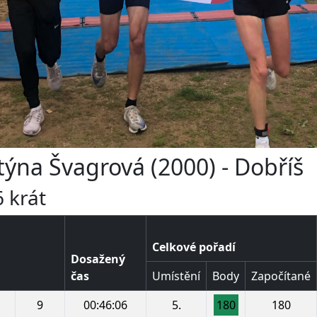
stýna Švagrová (2000) - Dobříš
 krát
Celkové pořadí
Dosažený
čas
Umístění
Body
Započítané
9
00:46:06
5.
180
180