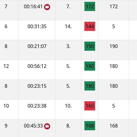
7
00:16:41
7.
172
172
6
00:31:35
14.
144
5
8
00:21:07
3.
190
190
12
00:56:12
5.
180
180
8
00:23:15
5.
180
180
10
00:23:38
10.
160
5
9
00:45:33
8.
168
168