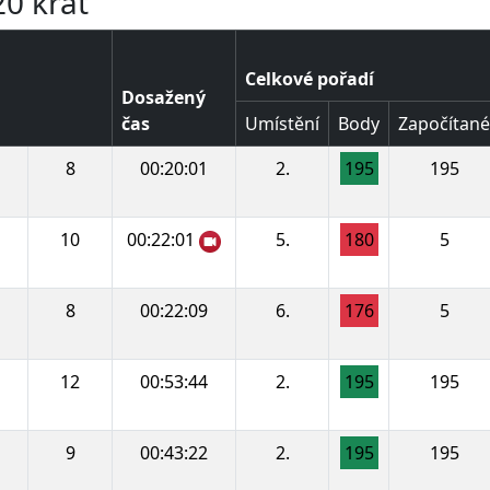
20 krát
Celkové pořadí
Dosažený
čas
Umístění
Body
Započítané
8
00:20:01
2.
195
195
10
00:22:01
5.
180
5
8
00:22:09
6.
176
5
12
00:53:44
2.
195
195
9
00:43:22
2.
195
195