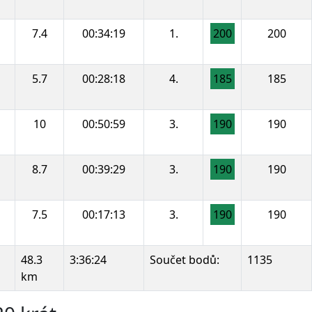
7.4
00:34:19
1.
200
200
5.7
00:28:18
4.
185
185
10
00:50:59
3.
190
190
8.7
00:39:29
3.
190
190
7.5
00:17:13
3.
190
190
48.3
3:36:24
Součet bodů:
1135
km