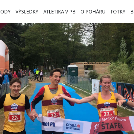
VODY
VÝSLEDKY
ATLETIKA V PB
O POHÁRU
FOTKY
B