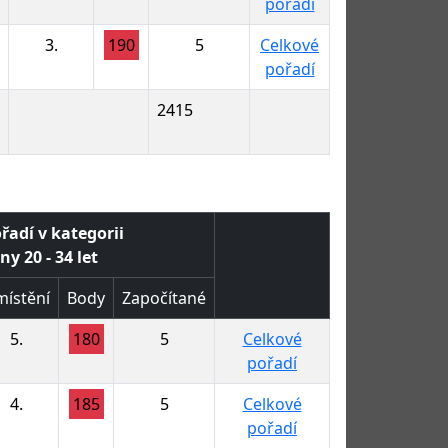
pořadí
3.
190
5
Celkové
pořadí
2415
řadí v kategorii
ny 20 - 34 let
ístění
Body
Započítané
5.
180
5
Celkové
pořadí
4.
185
5
Celkové
pořadí