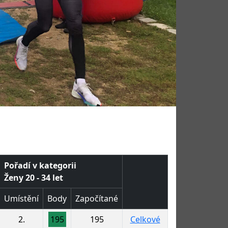
Pořadí v kategorii
Ženy 20 - 34 let
Umístění
Body
Započítané
2.
195
195
Celkové