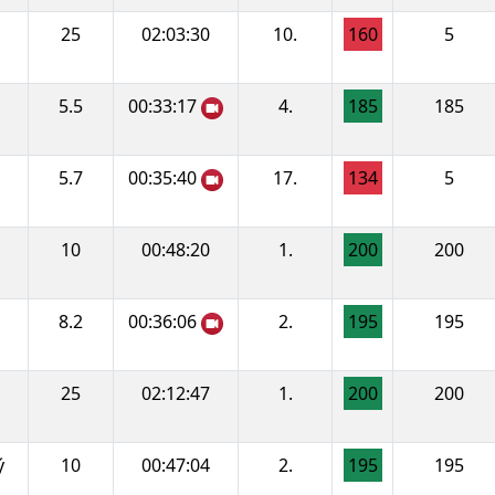
25
02:03:30
10.
160
5
5.5
00:33:17
4.
185
185
5.7
00:35:40
17.
134
5
10
00:48:20
1.
200
200
8.2
00:36:06
2.
195
195
25
02:12:47
1.
200
200
ý
10
00:47:04
2.
195
195