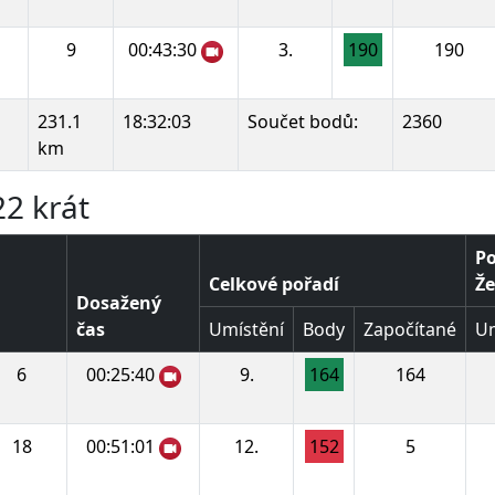
9
00:43:30
3.
190
190
231.1
18:32:03
Součet bodů:
2360
km
22 krát
Po
Celkové pořadí
Že
Dosažený
čas
Umístění
Body
Započítané
Um
6
00:25:40
9.
164
164
18
00:51:01
12.
152
5