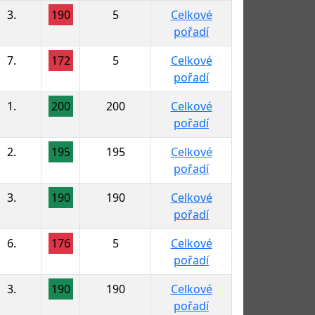
3.
190
5
Celkové
pořadí
7.
172
5
Celkové
pořadí
1.
200
200
Celkové
pořadí
2.
195
195
Celkové
pořadí
3.
190
190
Celkové
pořadí
6.
176
5
Celkové
pořadí
3.
190
190
Celkové
pořadí