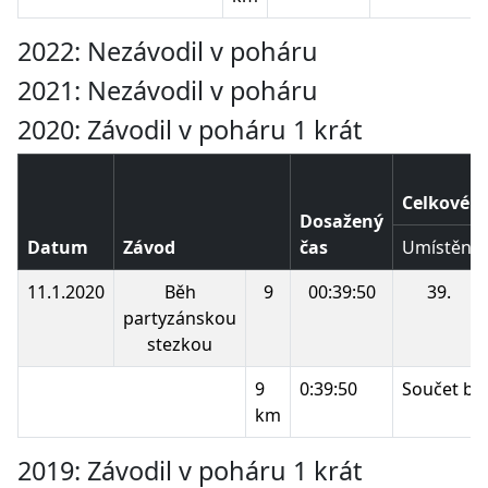
2022: Nezávodil v poháru
2021: Nezávodil v poháru
2020: Závodil v poháru 1 krát
Celkové p
Dosažený
Datum
Závod
čas
Umístění
11.1.2020
Běh
9
00:39:50
39.
partyzánskou
stezkou
9
0:39:50
Součet bo
km
2019: Závodil v poháru 1 krát