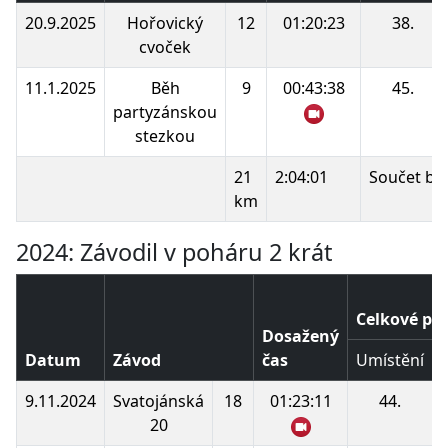
20.9.2025
Hořovický
12
01:20:23
38.
cvoček
11.1.2025
Běh
9
00:43:38
45.
partyzánskou
stezkou
21
2:04:01
Součet bo
km
2024: Závodil v poháru 2 krát
Celkové po
Dosažený
Datum
Závod
čas
Umístění
9.11.2024
Svatojánská
18
01:23:11
44.
20