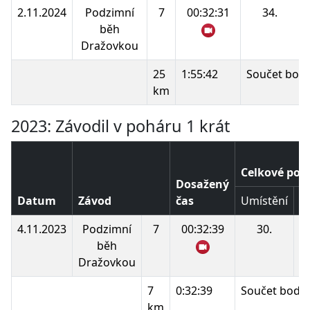
2.11.2024
Podzimní
7
00:32:31
34.
běh
Dražovkou
25
1:55:42
Součet bodů
km
2023: Závodil v poháru 1 krát
Celkové poř
Dosažený
Datum
Závod
čas
Umístění
B
4.11.2023
Podzimní
7
00:32:39
30.
1
běh
Dražovkou
7
0:32:39
Součet bodů:
km