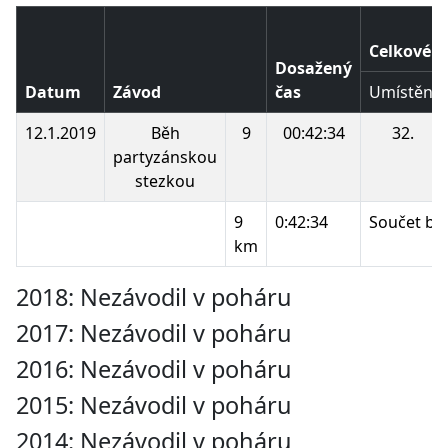
Celkové p
Dosažený
Datum
Závod
čas
Umístění
12.1.2019
Běh
9
00:42:34
32.
partyzánskou
stezkou
9
0:42:34
Součet bo
km
2018: Nezávodil v poháru
2017: Nezávodil v poháru
2016: Nezávodil v poháru
2015: Nezávodil v poháru
2014: Nezávodil v poháru