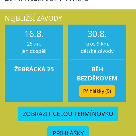
NEJBLIŽŠÍ ZÁVODY
16.8.
30.8.
25km,
kros 9 km,
jen dospělí
dětské závody
ŽEBRÁCKÁ 25
BĚH
BEZDĚKOVEM
Přihlášky (9)
ZOBRAZIT CELOU TERMÍNOVKU
PŘIHLÁŠKY