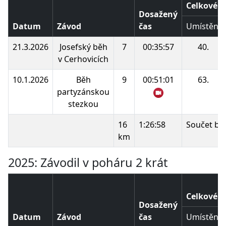
Celkové p
Dosažený
Datum
Závod
čas
Umístění
21.3.2026
Josefský běh
7
00:35:57
40.
v Cerhovicích
10.1.2026
Běh
9
00:51:01
63.
partyzánskou
stezkou
16
1:26:58
Součet bo
km
2025: Závodil v poháru 2 krát
Celkové p
Dosažený
Datum
Závod
čas
Umístění