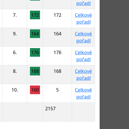
pořadí
7.
172
172
Celkové
pořadí
9.
164
164
Celkové
pořadí
6.
176
176
Celkové
pořadí
8.
168
168
Celkové
pořadí
10.
160
5
Celkové
pořadí
2157