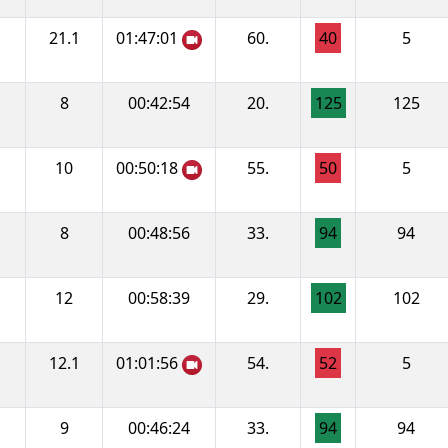
21.1
01:47:01
60.
40
5
8
00:42:54
20.
125
125
10
00:50:18
55.
50
5
8
00:48:56
33.
94
94
12
00:58:39
29.
102
102
12.1
01:01:56
54.
52
5
9
00:46:24
33.
94
94