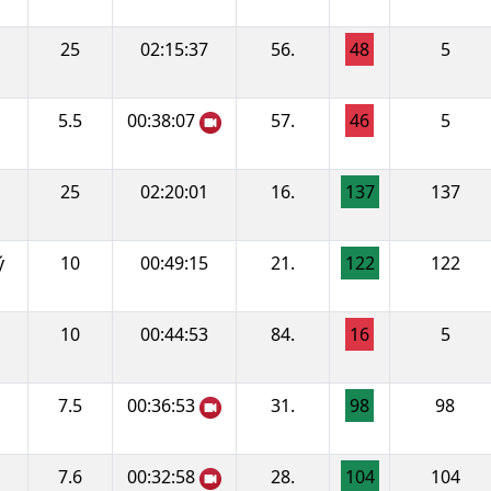
25
02:15:37
56.
48
5
5.5
00:38:07
57.
46
5
25
02:20:01
16.
137
137
ý
10
00:49:15
21.
122
122
10
00:44:53
84.
16
5
7.5
00:36:53
31.
98
98
7.6
00:32:58
28.
104
104