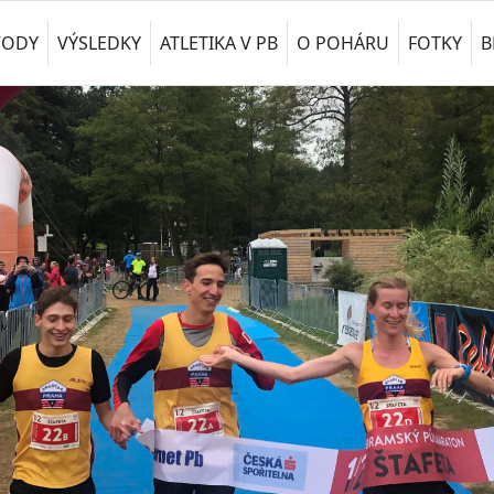
VODY
VÝSLEDKY
ATLETIKA V PB
O POHÁRU
FOTKY
B