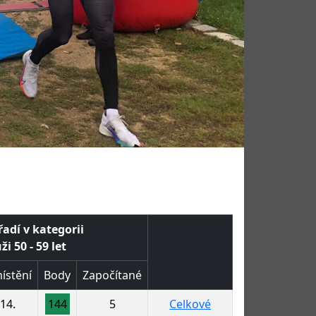
řadí v kategorii
i 50 - 59 let
ístění
Body
Započítané
14.
144
5
Celkové