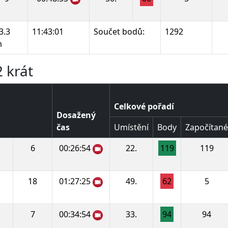
3.3
11:43:01
Součet bodů:
1292
m
 krát
Celkové pořadí
Dosažený
čas
Umístění
Body
Započítané
6
00:26:54
22.
119
119
18
01:27:25
49.
62
5
7
00:34:54
33.
94
94