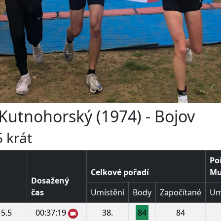
 Kutnohorský (1974) - Bojov
 krát
Po
Celkové pořadí
Muž
Dosažený
čas
Umístění
Body
Započítané
Um
5.5
00:37:19
38.
84
84