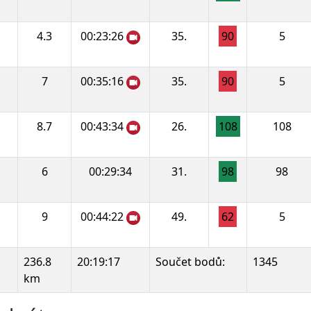
4.3
00:23:26
35.
90
5
7
00:35:16
35.
90
5
8.7
00:43:34
26.
108
108
6
00:29:34
31.
98
98
9
00:44:22
49.
62
5
236.8
20:19:17
Součet bodů:
1345
km