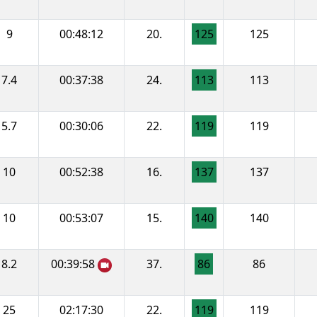
9
00:48:12
20.
125
125
7.4
00:37:38
24.
113
113
5.7
00:30:06
22.
119
119
10
00:52:38
16.
137
137
10
00:53:07
15.
140
140
8.2
00:39:58
37.
86
86
25
02:17:30
22.
119
119