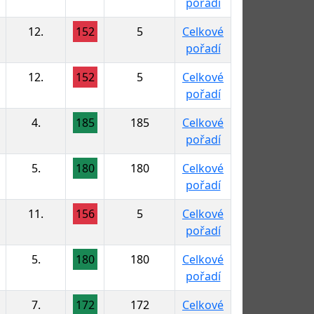
pořadí
12.
152
5
Celkové
pořadí
12.
152
5
Celkové
pořadí
4.
185
185
Celkové
pořadí
5.
180
180
Celkové
pořadí
11.
156
5
Celkové
pořadí
5.
180
180
Celkové
pořadí
7.
172
172
Celkové