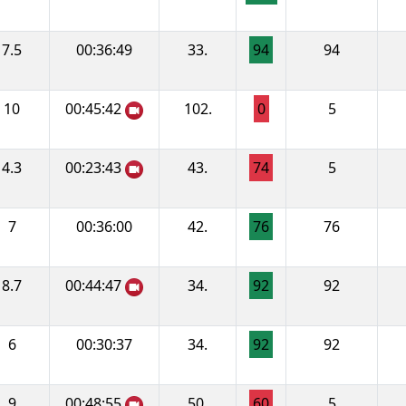
7.5
00:36:49
33.
94
94
10
00:45:42
102.
0
5
4.3
00:23:43
43.
74
5
7
00:36:00
42.
76
76
8.7
00:44:47
34.
92
92
6
00:30:37
34.
92
92
9
00:48:55
50.
60
5