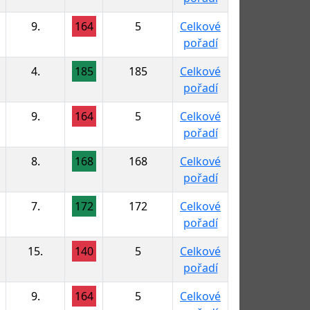
9.
164
5
Celkové
pořadí
4.
185
185
Celkové
pořadí
9.
164
5
Celkové
pořadí
8.
168
168
Celkové
pořadí
7.
172
172
Celkové
pořadí
15.
140
5
Celkové
pořadí
9.
164
5
Celkové