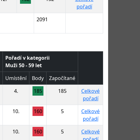
pořadí
2091
Pořadí v kategorii
Muži 50 - 59 let
Umístění
Body
Započítané
4.
185
185
Celkové
pořadí
10.
160
5
Celkové
pořadí
10.
160
5
Celkové
pořadí