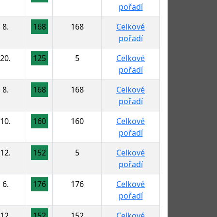
pořadí
8.
168
168
Celkové
pořadí
20.
125
5
Celkové
pořadí
8.
168
168
Celkové
pořadí
10.
160
160
Celkové
pořadí
12.
152
5
Celkové
pořadí
6.
176
176
Celkové
pořadí
12.
152
152
Celkové