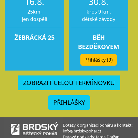
16.8.
30.8.
25km,
kros 9 km,
jen dospělí
dětské závody
ŽEBRÁCKÁ 25
BĚH
BEZDĚKOVEM
Přihlášky (9)
ZOBRAZIT CELOU TERMÍNOVKU
PŘIHLÁŠKY
Dotazy k organizaci poháru a kontakt:
info@brdskypohar.cz
Datové podklady: Jarda Dražan.