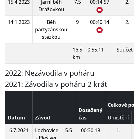
15.4.2023
Jarní běh
7.5
00:14:57
2.
Dražovkou
14.1.2023
Běh
9
00:40:14
2.
partyzánskou
stezkou
16.5
0:55:11
Součet b
km
2022: Nezávodila v poháru
2021: Závodila v poháru 2 krát
Celkové poř
Dosažený
Datum
Závod
čas
Umístění
B
6.7.2021
Lochovice
5.5
00:30:18
1.
2
- Plešivec