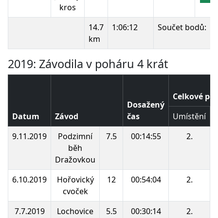
kros
14.7
1:06:12
Součet bodů:
km
2019: Závodila v poháru 4 krát
Celkové poř
Dosažený
Datum
Závod
čas
Umístění
9.11.2019
Podzimní
7.5
00:14:55
2.
běh
Dražovkou
6.10.2019
Hořovický
12
00:54:04
2.
cvoček
7.7.2019
Lochovice
5.5
00:30:14
2.