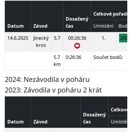
Celkové pořadí
Dosažený
Datum
Závod
čas
Umístění
Body
14.6.2025
Jinecký
5.7
00:26:36
1.
200
kros
5.7
0:26:36
Součet bodů:
km
2024: Nezávodila v poháru
2023: Závodila v poháru 2 krát
Celkové 
Dosažený
Datum
Závod
čas
Umístění