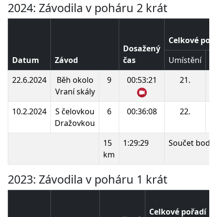
2024: Závodila v poháru 2 krát
Celkové poř
Dosažený
Datum
Závod
čas
Umístění
B
22.6.2024
Běh okolo
9
00:53:21
21.
1
Vraní skály
10.2.2024
S čelovkou
6
00:36:08
22.
1
Dražovkou
15
1:29:29
Součet bodů:
km
2023: Závodila v poháru 1 krát
Celkové pořadí