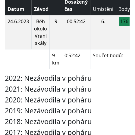
Dosažený
Datum
Závod
čas
Umístění
Body
24.6.2023
Běh
9
00:52:42
6.
176
okolo
Vraní
skály
9
0:52:42
Součet bodů:
km
2022: Nezávodila v poháru
2021: Nezávodila v poháru
2020: Nezávodila v poháru
2019: Nezávodila v poháru
2018: Nezávodila v poháru
2017: Nezávodila v poháru