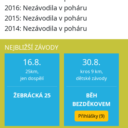
2016: Nezávodila v poháru
2015: Nezávodila v poháru
2014: Nezávodila v poháru
NEJBLIŽŠÍ ZÁVODY
16.8.
30.8.
25km,
kros 9 km,
jen dospělí
dětské závody
ŽEBRÁCKÁ 25
BĚH
BEZDĚKOVEM
Přihlášky (9)