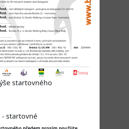
výše startovného
 - startovné
artovného předem prosím použijte