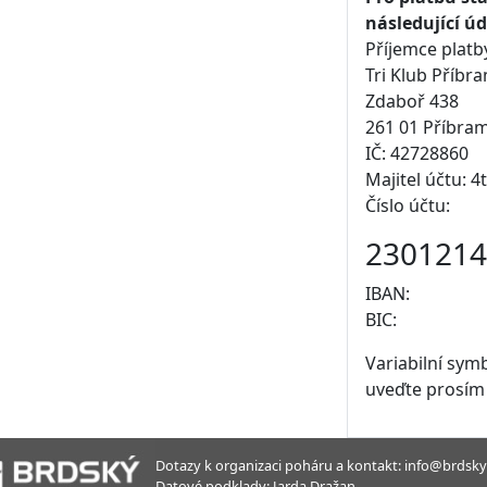
následující úd
Příjemce platb
Tri Klub Příbr
Zdaboř 438
261 01 Příbra
IČ: 42728860
Majitel účtu: 4
Číslo účtu:
2301214
IBAN:
BIC:
Variabilní symb
uveďte prosím
Dotazy k organizaci poháru a kontakt: info@brdsky
Datové podklady: Jarda Dražan.