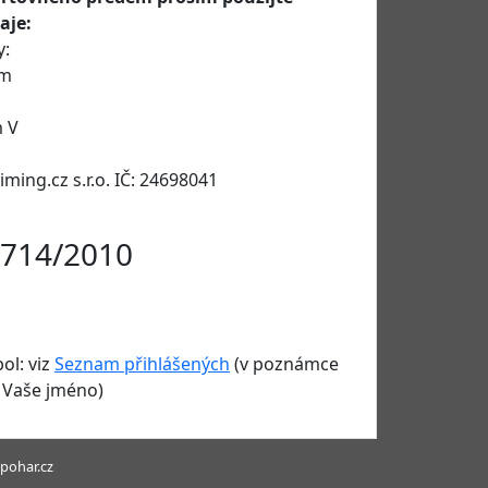
aje:
y:
am
m V
timing.cz s.r.o. IČ: 24698041
714/2010
ol: viz
Seznam přihlášených
(v poznámce
 Vaše jméno)
pohar.cz