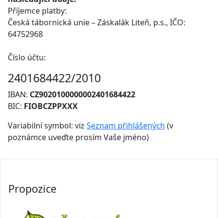
Příjemce platby:
Česká tábornická unie – Záskalák Liteň, p.s., IČO:
64752968
Číslo účtu:
2401684422/2010
IBAN:
CZ9020100000002401684422
BIC:
FIOBCZPPXXX
Variabilní symbol: viz
Seznam přihlášených
(v
poznámce uveďte prosím Vaše jméno)
Propozice