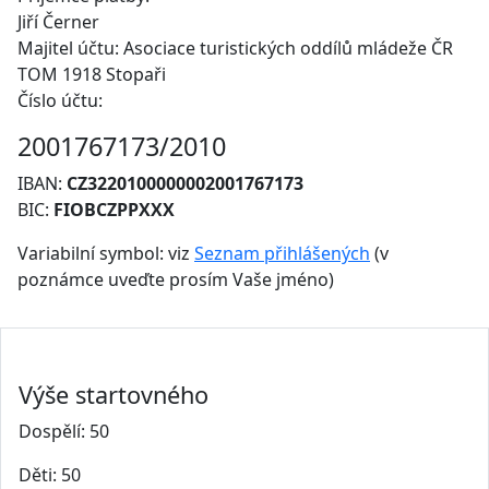
Jiří Černer
Majitel účtu: Asociace turistických oddílů mládeže ČR
TOM 1918 Stopaři
Číslo účtu:
2001767173/2010
IBAN:
CZ3220100000002001767173
BIC:
FIOBCZPPXXX
Variabilní symbol: viz
Seznam přihlášených
(v
poznámce uveďte prosím Vaše jméno)
Výše startovného
Dospělí: 50
Děti: 50