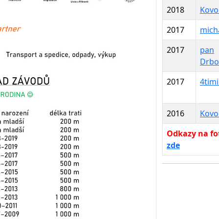
2018
Kovo
2017
micha
2017
pan
Drbo
2017
4tim
2016
Kovo
Odkazy na fot
zde