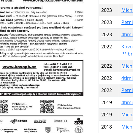
2023
Micha
2023
Petr
2023
4tim
2022
Kovo
Příb
2022
Micha
2022
4tim
2022
Petr
2019
4tim
2019
Micha
2018
Micha