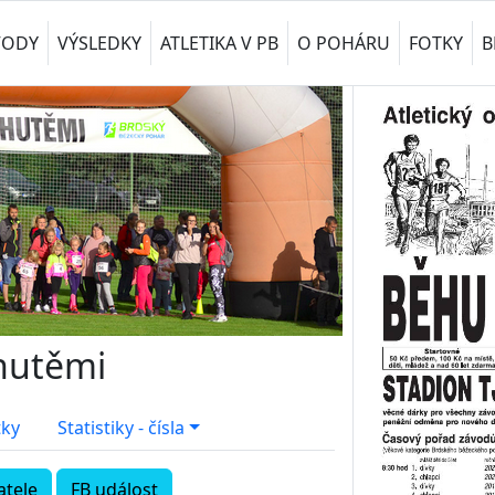
VODY
VÝSLEDKY
ATLETIKA V PB
O POHÁRU
FOTKY
B
hutěmi
tky
Statistiky - čísla
tele
FB událost