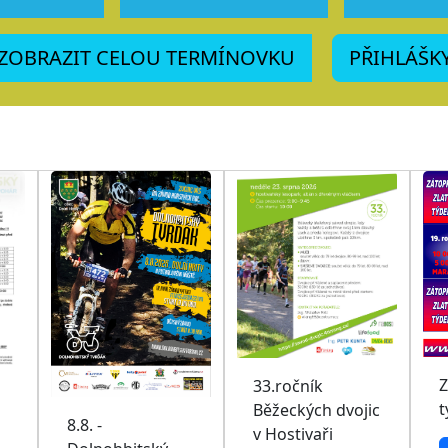
ZOBRAZIT CELOU TERMÍNOVKU
PŘIHLÁŠK
Z
33.ročník
t
Běžeckých dvojic
8.8. -
v Hostivaři