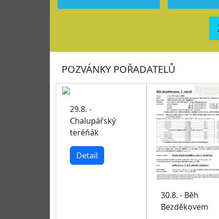
POZVÁNKY POŘADATELŮ
29.8. -
Chalupářský
teréňák
Detail
30.8. - Běh
Bezděkovem