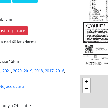
říbrami
st registrace
i a nad 60 let zdarma
c: cca 12km
2
,
2021
,
2020
,
2019
,
2018
,
2017
,
2016
,
+
Nejvíce účastí
−
 Lhoty a Obecnice