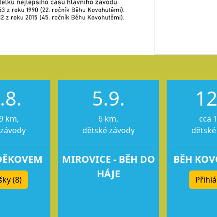
.8.
5.9.
12
9 km,
6 km,
cca 
 závody
dětské závody
dětské
DĚKOVEM
MIROVICE - BĚH DO
BĚH KO
HÁJE
šky (8)
Přihlá