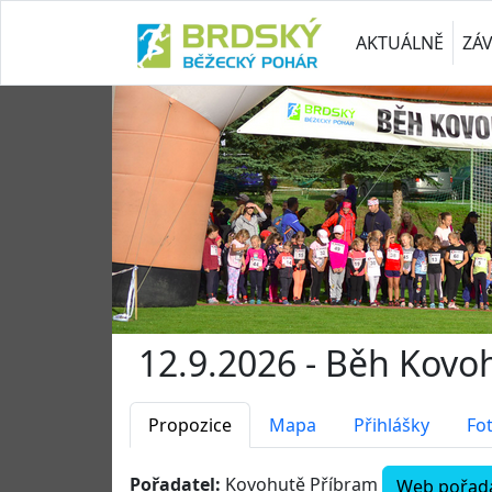
AKTUÁLNĚ
ZÁ
12.9.2026 - Běh Kovo
Propozice
Mapa
Přihlášky
Fo
Pořadatel:
Kovohutě Příbram
Web pořada