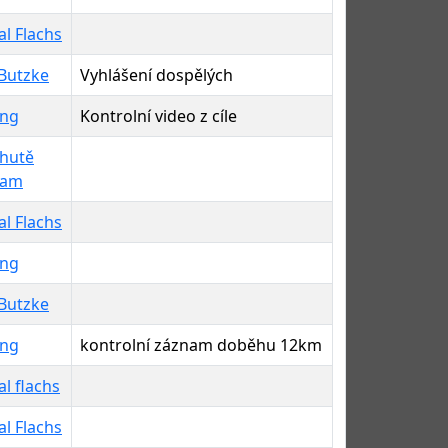
l Flachs
 Butzke
Vyhlášení dospělých
ing
Kontrolní video z cíle
hutě
ram
l Flachs
ing
 Butzke
ing
kontrolní záznam doběhu 12km
l flachs
l Flachs