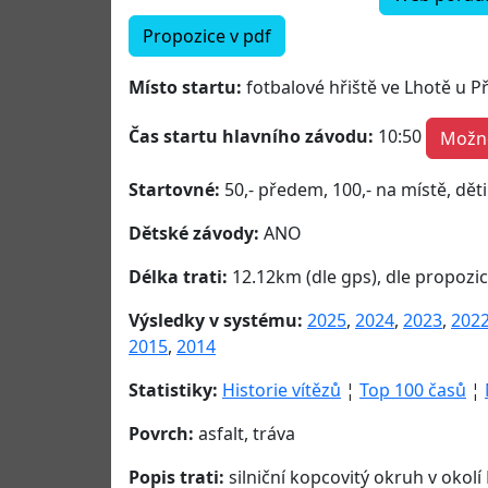
Propozice v pdf
Místo startu:
fotbalové hřiště ve Lhotě u P
Čas startu hlavního závodu:
10:50
Možno
Startovné:
50,- předem, 100,- na místě, dět
Dětské závody:
ANO
Délka trati:
12.12km (dle gps), dle propozi
Výsledky v systému:
2025
,
2024
,
2023
,
202
2015
,
2014
Statistiky:
Historie vítězů
¦
Top 100 časů
¦
Povrch:
asfalt, tráva
Popis trati:
silniční kopcovitý okruh v okolí