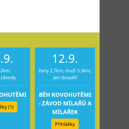
.9.
12.9.
12km,
ženy 2,7km, muži 5,5km,
 závody
jen dospělí
VOHUTĚMI
BĚH KOVOHUTĚMI
- ZÁVOD MÍLAŘŮ A
šky (1)
MÍLAŘEK
Přihlášky