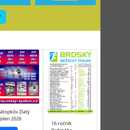
Y
átopkův Zlatý
ýden 2026
16.ročník