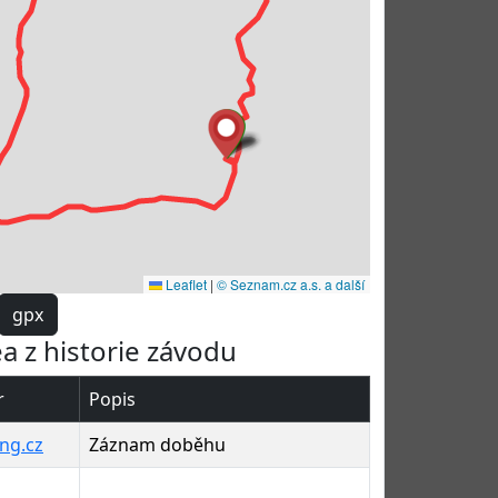
Leaflet
|
© Seznam.cz a.s. a další
gpx
ea z historie závodu
r
Popis
ng.cz
Záznam doběhu