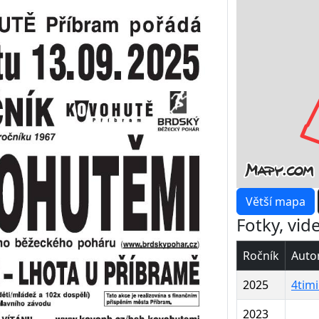
Větší mapa
Fotky, vid
Ročník
Auto
2025
4timi
2023