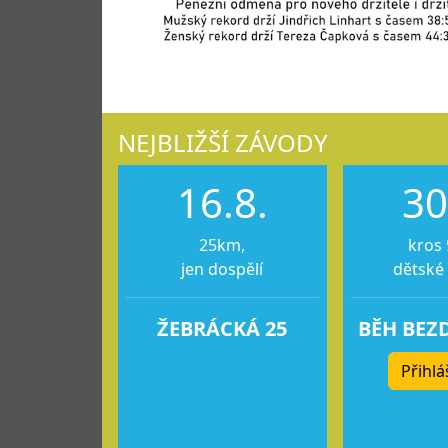
NEJBLIŽŠÍ ZÁVODY
16.8.
30
25km,
kros 
jen dospělí
dětské
ŽEBRÁCKÁ 25
BĚH BEZ
Přihlá