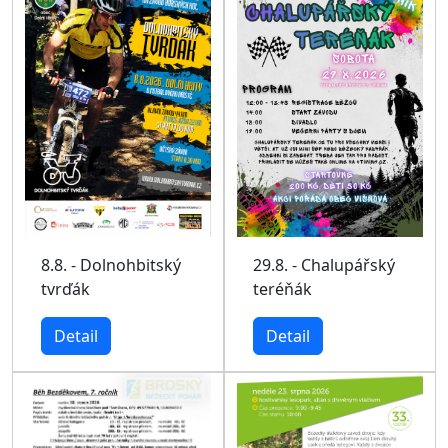
29.8. - Chalupářský
8.8. - Dolnohbitský
teréňák
tvrďák
Detail
Detail