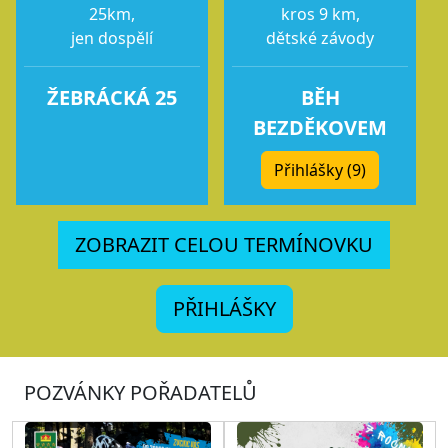
25km,
kros 9 km,
jen dospělí
dětské závody
ŽEBRÁCKÁ 25
BĚH
BEZDĚKOVEM
Přihlášky (9)
ZOBRAZIT CELOU TERMÍNOVKU
PŘIHLÁŠKY
POZVÁNKY POŘADATELŮ