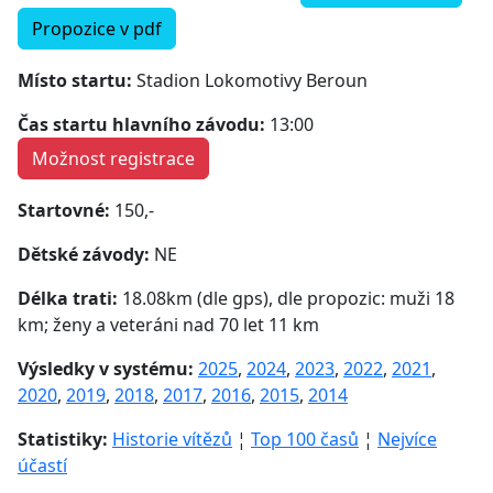
Propozice v pdf
Místo startu:
Stadion Lokomotivy Beroun
Čas startu hlavního závodu:
13:00
Možnost registrace
Startovné:
150,-
Dětské závody:
NE
Délka trati:
18.08km (dle gps), dle propozic: muži 18
km; ženy a veteráni nad 70 let 11 km
Výsledky v systému:
2025
,
2024
,
2023
,
2022
,
2021
,
2020
,
2019
,
2018
,
2017
,
2016
,
2015
,
2014
Statistiky:
Historie vítězů
¦
Top 100 časů
¦
Nejvíce
účastí