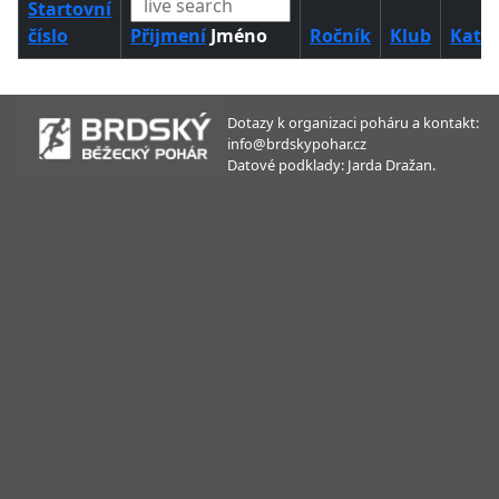
Startovní
číslo
Přijmení
Jméno
Ročník
Klub
Kateg
Dotazy k organizaci poháru a kontakt:
info@brdskypohar.cz
Datové podklady: Jarda Dražan.