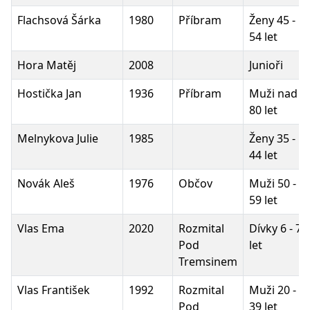
Flachsová Šárka
1980
Příbram
Ženy 45 -
54 let
Hora Matěj
2008
Junioři
Hostička Jan
1936
Příbram
Muži nad
80 let
Melnykova Julie
1985
Ženy 35 -
44 let
Novák Aleš
1976
Občov
Muži 50 -
59 let
Vlas Ema
2020
Rozmital
Dívky 6 - 7
Pod
let
Tremsinem
Vlas František
1992
Rozmital
Muži 20 -
Pod
39 let