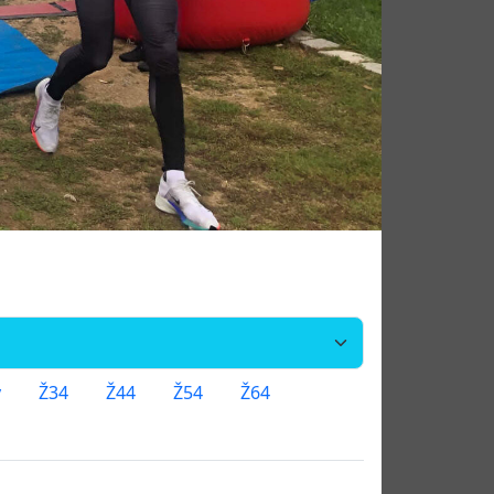
y
Ž34
Ž44
Ž54
Ž64