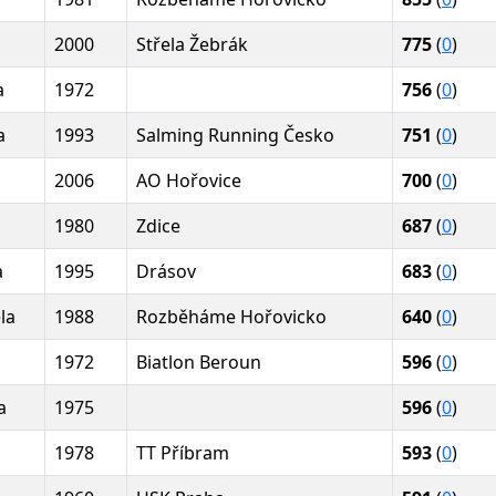
2000
Střela Žebrák
775
(
0
)
a
1972
756
(
0
)
a
1993
Salming Running Česko
751
(
0
)
2006
AO Hořovice
700
(
0
)
1980
Zdice
687
(
0
)
a
1995
Drásov
683
(
0
)
la
1988
Rozběháme Hořovicko
640
(
0
)
1972
Biatlon Beroun
596
(
0
)
a
1975
596
(
0
)
1978
TT Příbram
593
(
0
)