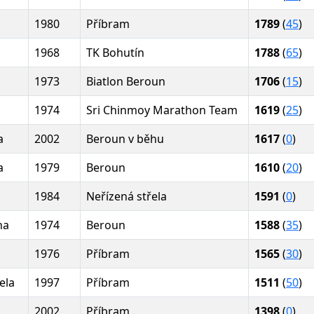
1980
Příbram
1789
(
45
)
1968
TK Bohutín
1788
(
65
)
1973
Biatlon Beroun
1706
(
15
)
1974
Sri Chinmoy Marathon Team
1619
(
25
)
a
2002
Beroun v běhu
1617
(
0
)
a
1979
Beroun
1610
(
20
)
1984
Neřízená střela
1591
(
0
)
na
1974
Beroun
1588
(
35
)
1976
Příbram
1565
(
30
)
ela
1997
Příbram
1511
(
50
)
2002
Příbram
1398
(
0
)