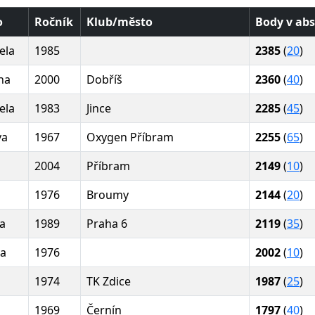
o
Ročník
Klub/město
Body v ab
ela
1985
2385
(
20
)
na
2000
Dobříš
2360
(
40
)
ela
1983
Jince
2285
(
45
)
va
1967
Oxygen Příbram
2255
(
65
)
2004
Příbram
2149
(
10
)
1976
Broumy
2144
(
20
)
a
1989
Praha 6
2119
(
35
)
a
1976
2002
(
10
)
1974
TK Zdice
1987
(
25
)
1969
Černín
1797
(
40
)