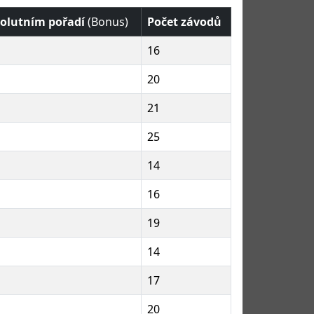
solutním pořadí
(Bonus)
Počet závodů
16
20
21
25
14
16
19
14
17
20