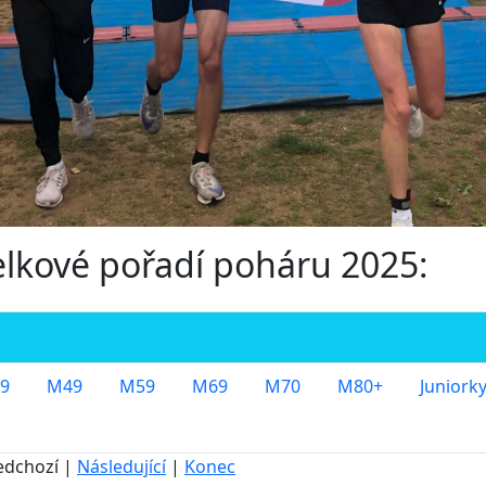
Celkové pořadí poháru 2025:
9
M49
M59
M69
M70
M80+
Juniork
edchozí |
Následující
|
Konec