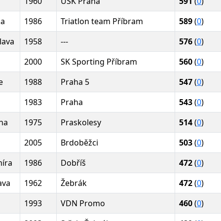
1960
USK Praha
591
(
0
)
ka
1986
Triatlon team Příbram
589
(
0
)
lava
1958
---
576
(
0
)
2000
SK Sporting Příbram
560
(
0
)
e
1988
Praha 5
547
(
0
)
1983
Praha
543
(
0
)
na
1975
Praskolesy
514
(
0
)
2005
Brdoběžci
503
(
0
)
míra
1986
Dobříš
472
(
0
)
ava
1962
Žebrák
472
(
0
)
1993
VDN Promo
460
(
0
)