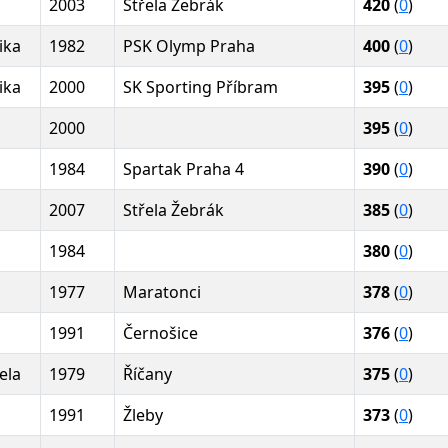
2003
Střela Žebrák
420
(
0
)
ika
1982
PSK Olymp Praha
400
(
0
)
ika
2000
SK Sporting Příbram
395
(
0
)
2000
395
(
0
)
1984
Spartak Praha 4
390
(
0
)
2007
Střela Žebrák
385
(
0
)
1984
380
(
0
)
1977
Maratonci
378
(
0
)
1991
Černošice
376
(
0
)
ela
1979
Říčany
375
(
0
)
1991
Žleby
373
(
0
)