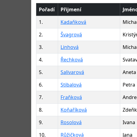
Pořadí
Přijmení
Jmén
1.
Kadaňková
Micha
2.
Švagrová
Kristý
3.
Linhová
Micha
4.
Řechková
Svata
5.
Salivarová
Aneta
6.
Stibalová
Petra
7.
Fraňková
Andre
8.
Koňaříková
Zdeňk
9.
Rosolová
Ivana
10.
Růžičková
Jana