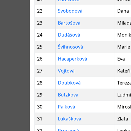
22.
Svobodová
Dana
23.
Bartošová
Milad
24.
Dudášová
Moni
25.
Švihnosová
Marie
26.
Hacaperková
Eva
27.
Vojtová
Kateř
28.
Doubková
Terez
29.
Butzková
Ludmi
30.
Palková
Miros
31.
Lukášková
Zlata
32.
Prouzová
Lenka