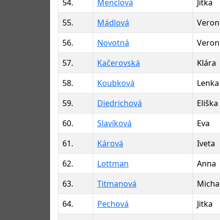
54.
Menclová
Jitka
55.
Mádlová
Veron
56.
Novotná
Veron
57.
Kačerovská
Klára
58.
Koubková
Lenka
59.
Diedrichová
Eliška
60.
Slavíková
Eva
61.
Kárová
Iveta
62.
Lottman
Anna
63.
Titmanová
Micha
64.
Pechová
Jitka