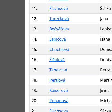
11.
Flachsová
Šárka
12.
Turečková
Jana
13.
Bečvářová
Lenka
14.
Lepičová
Hana
15.
Chuchlová
Denis
16.
Žížalová
Denis
17.
Tahovská
Petra
18.
Pertlová
Marti
19.
Kaiserová
Jiřina
20.
Pohanová
Micha
21.
Flachsová
Šárka