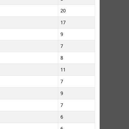
20
17
9
7
8
11
7
9
7
6
6