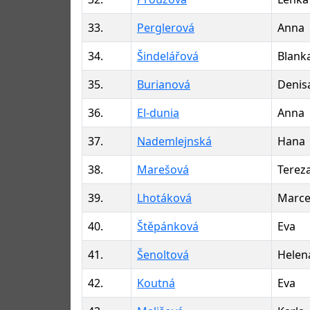
33.
Perglerová
Anna
34.
Šindelářová
Blank
35.
Burianová
Denis
36.
El-dunia
Anna
37.
Nademlejnská
Hana
38.
Marešová
Terez
39.
Lhotáková
Marce
40.
Štěpánková
Eva
41.
Šenoltová
Helen
42.
Koutná
Eva