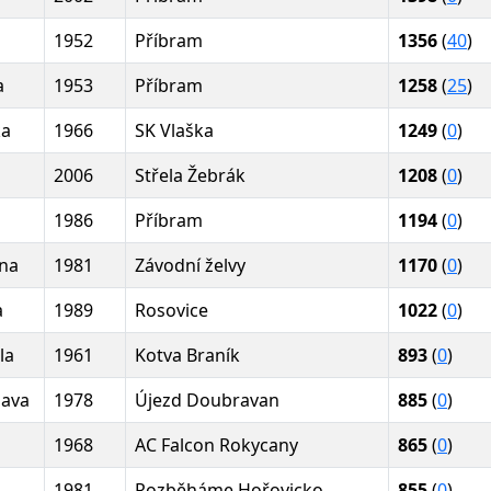
1952
Příbram
1356
(
40
)
a
1953
Příbram
1258
(
25
)
ka
1966
SK Vlaška
1249
(
0
)
2006
Střela Žebrák
1208
(
0
)
1986
Příbram
1194
(
0
)
ina
1981
Závodní želvy
1170
(
0
)
a
1989
Rosovice
1022
(
0
)
la
1961
Kotva Braník
893
(
0
)
lava
1978
Újezd Doubravan
885
(
0
)
1968
AC Falcon Rokycany
865
(
0
)
1981
Rozběháme Hořovicko
855
(
0
)