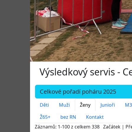
Výsledkový servis - 
Děti
Muži
Ženy
Junioři
M3
Ž65+
bez RN
Kontakt
Záznamů: 1-100 z celkem 338 Začátek | Př