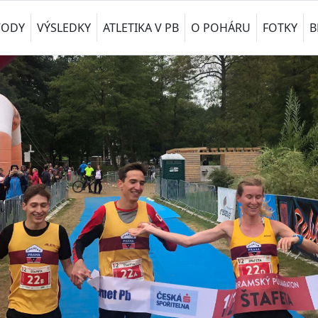
VODY
VÝSLEDKY
ATLETIKA V PB
O POHÁRU
FOTKY
B