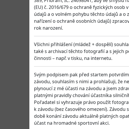
389, Příbram, IČ: 24698041, aby ve smyslu 
(EU) č. 2016/679 o ochraně fyzických osob 
údajů a o volném pohybu těchto údajů a o 
nařízení o ochraně osobních údajů) zpracov
rok narození.
Všichni přihlášení (mládež + dospělí) souhla
také s archivací těchto fotografií a s jejich
činnosti – např. v tisku, na internetu.
Svým podpisem pak před startem potvrdím, 
závodu, souhlasím s nimi a prohlašuji, že 
plynoucí z mé účasti na závodu a jsem zdrav
platnými pravidly chování účastníka silnič
Pořadatel si vyhrazuje právo použít fotogra
k závodu (bez časového omezení). Závodu s
době konání závodu aktuálně platných opatř
účast na hromadné sportovní akci.