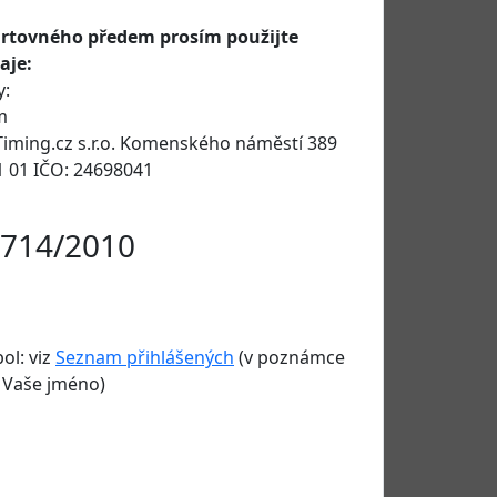
artovného předem prosím použijte
aje:
y:
m
4Timing.cz s.r.o. Komenského náměstí 389
61 01 IČO: 24698041
714/2010
ol: viz
Seznam přihlášených
(v poznámce
 Vaše jméno)