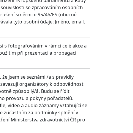
nařízení Evropského parlamentu a Rady
v souvislosti se zpracováním osobních
zrušení směrnice 95/46/ES (obecné
ávala tyto osobní údaje: Jméno, email,
sí s fotografováním v rámci celé akce a
 použitím při prezentaci a propagaci
že jsem se seznámil/a s pravidly
nezavazuji organizátory k odpovědnosti
otně způsobilý/á. Budu se řídit
ního provozu a pokyny pořadatelů.
fie, video a audio záznamy vztahující se
e zúčastním za podmínky splnění v
ení Ministerstva zdravotnictví ČR pro