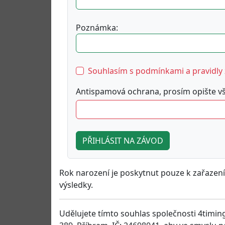
Poznámka:
Souhlasím s podmínkami a pravidly
Antispamová ochrana, prosím opište v
Rok narození je poskytnut pouze k zařazen
výsledky.
Udělujete tímto souhlas společnosti 4timi