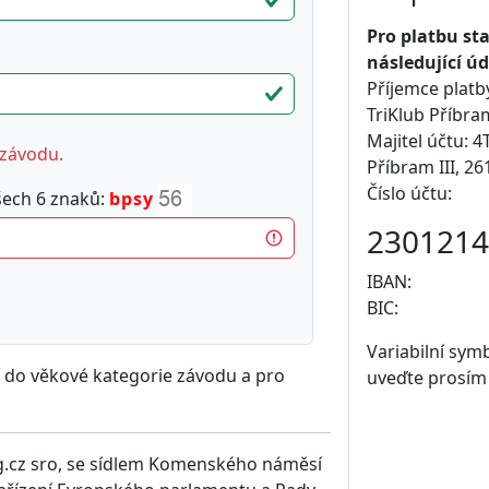
Pro platbu st
následující úd
Příjemce platb
TriKlub Příbra
Majitel účtu: 
 závodu.
Příbram III, 2
Číslo účtu:
šech 6 znaků:
bpsy
2301214
IBAN:
BIC:
Variabilní symb
í do věkové kategorie závodu a pro
uveďte prosím
ng.cz sro, se sídlem Komenského náměsí