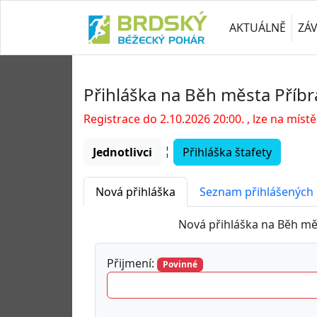
AKTUÁLNĚ
ZÁ
Přihláška na Běh města Příbr
Registrace do 2.10.2026 20:00. , lze na místě
¦
Jednotlivci
Přihláška štafety
Nová přihláška
Seznam přihlášených
Nová přihláška na Běh mě
Přijmení:
Povinné