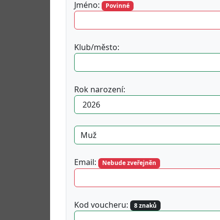
Jméno:
Povinné
Klub/město:
Rok narození:
Email:
Nebude zveřejněn
Kod voucheru:
8 znaků