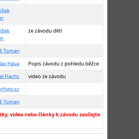
išek
er
išek
ze závodu dětí
er
š Toman
lav Háva
Popis závodu z pohledu běžce
l Flachs
video ze závodu
rfoto.cz
š Toman
ky, videa nebo články k závodu zasílejte