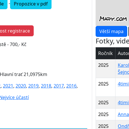
-
le
Propozice v pdf
st registrace
Větší mapa
Fotky, vid
tě - 700,- Kč
Ročník
Auto
2025
Karo
Šejn
 Hlavní trať 21,0975km
2025
4tim
2
,
2021
,
2020
,
2019
,
2018
,
2017
,
2016
,
Nejvíce účastí
2025
4timi
2025
Anna
2025
Ondř