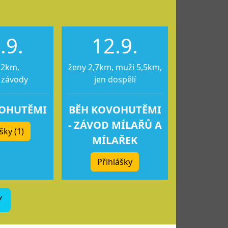
.9.
12.9.
12km,
ženy 2,7km, muži 5,5km,
 závody
jen dospělí
VOHUTĚMI
BĚH KOVOHUTĚMI
- ZÁVOD MÍLAŘŮ A
šky (1)
MÍLAŘEK
Přihlášky
Y