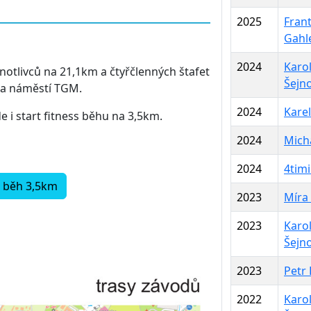
2025
Frant
Gahl
2024
Karo
notlivců na 21,1km a čtyřčlenných štafet
Šejn
 na náměstí TGM.
2024
Karel
e i start fitness běhu na 3,5km.
2024
Micha
2024
4timi
s běh 3,5km
2023
Míra
2023
Karo
Šejn
2023
Petr
2022
Karo