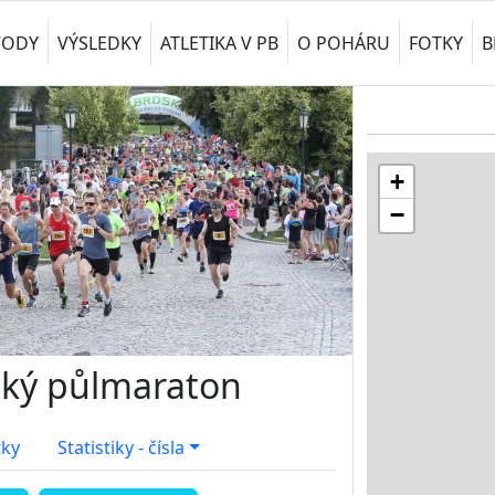
VODY
VÝSLEDKY
ATLETIKA V PB
O POHÁRU
FOTKY
B
+
−
ský půlmaraton
tky
Statistiky - čísla