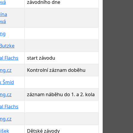
ová
závodního dne
lína
ová
ing
 Butzke
l Flachs
start závodu
ng.cz
Kontrolní záznam doběhu
k Šmíd
ng.cz
záznam náběhu do 1. a 2. kola
l Flachs
ng.cz
išek
Dětské závody