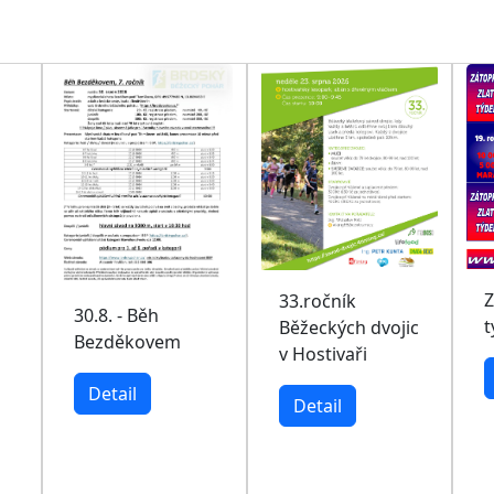
Z
33.ročník
30.8. - Běh
t
Běžeckých dvojic
Bezděkovem
v Hostivaři
Detail
Detail