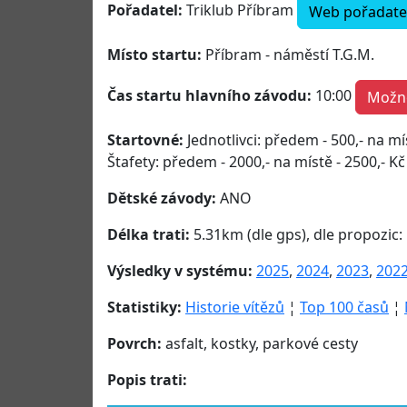
Pořadatel:
Triklub Příbram
Web pořadate
Místo startu:
Příbram - náměstí T.G.M.
Čas startu hlavního závodu:
10:00
Možno
Startovné:
Jednotlivci: předem - 500,- na mís
Štafety: předem - 2000,- na místě - 2500,- Kč
Dětské závody:
ANO
Délka trati:
5.31km (dle gps), dle propozic:
Výsledky v systému:
2025
,
2024
,
2023
,
202
Statistiky:
Historie vítězů
¦
Top 100 časů
¦
Povrch:
asfalt, kostky, parkové cesty
Popis trati: