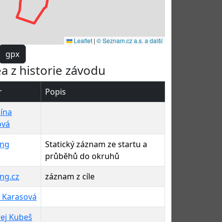
Leaflet
|
© Seznam.cz a.s. a další
gpx
ea z historie závodu
r
Popis
lína
ová
ing
Statický záznam ze startu a
průběhů do okruhů
ng.cz
záznam z cíle
 Karasová
ej Kubeš