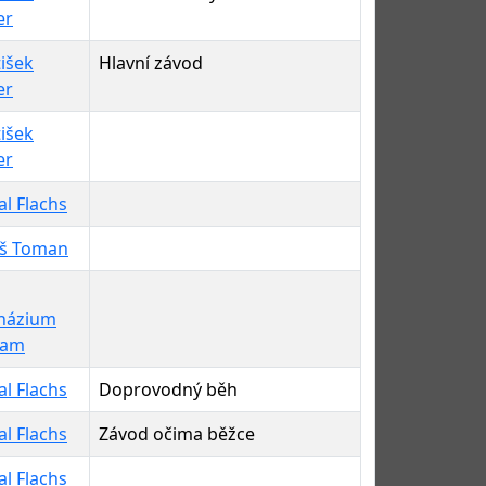
er
išek
Hlavní závod
er
išek
er
l Flachs
š Toman
názium
ram
l Flachs
Doprovodný běh
l Flachs
Závod očima běžce
l Flachs