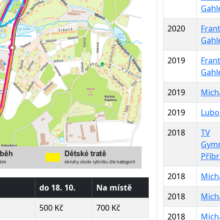
Gahl
2020
Frant
Gahl
2019
Frant
Gahl
2019
Micha
2019
Lubo
2018
TV
Gym
Příb
2018
Micha
do 18. 10.
Na místě
2018
Micha
500 Kč
700 Kč
2018
Micha