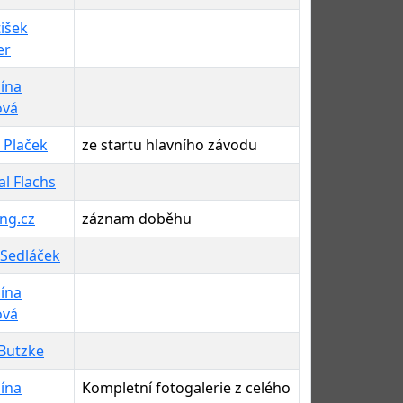
išek
er
lína
ová
 Plaček
ze startu hlavního závodu
l Flachs
ng.cz
záznam doběhu
 Sedláček
lína
ová
 Butzke
lína
Kompletní fotogalerie z celého