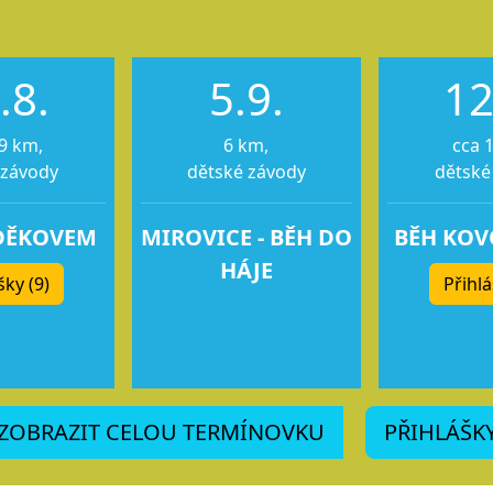
.8.
5.9.
12
9 km,
6 km,
cca 
 závody
dětské závody
dětské
DĚKOVEM
MIROVICE - BĚH DO
BĚH KO
HÁJE
šky (9)
Přihlá
ZOBRAZIT CELOU TERMÍNOVKU
PŘIHLÁŠK