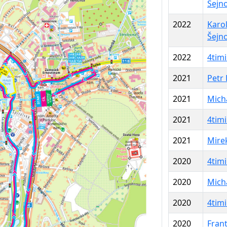
Šejn
2022
Karo
Šejn
2022
4tim
2021
Petr
2021
Micha
2021
4timi
2021
Mire
2020
4timi
2020
Micha
2020
4timi
2020
Frant