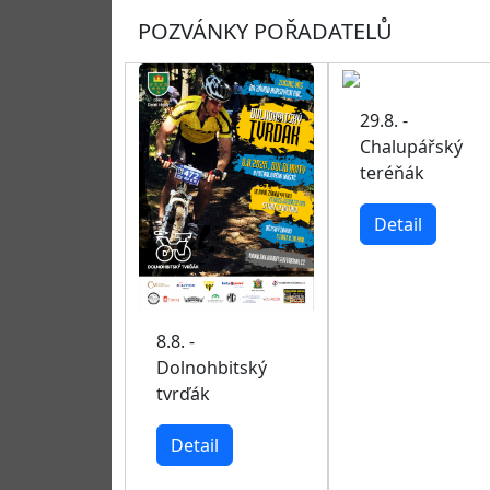
POZVÁNKY POŘADATELŮ
29.8. -
Chalupářský
teréňák
Detail
8.8. -
Dolnohbitský
tvrďák
Detail