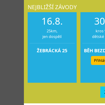
NEJBLIŽŠÍ ZÁVODY
16.8.
30
25km,
kros 
jen dospělí
dětské
ŽEBRÁCKÁ 25
BĚH BEZ
Přihlá