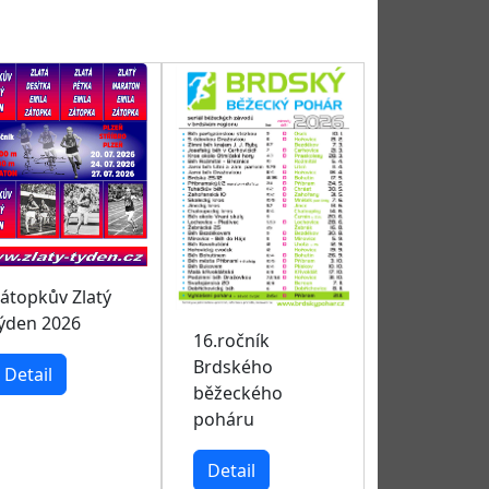
átopkův Zlatý
ýden 2026
16.ročník
Brdského
Detail
běžeckého
poháru
Detail