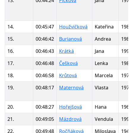
13.
00:44:24
Picková
Jana
1972
14.
00:45:47
Houžvičková
Kateřina
1984
15.
00:46:42
Burianová
Andrea
1989
16.
00:46:43
Krátká
Jana
1992
17.
00:46:48
Češková
Lenka
1985
18.
00:46:58
Krůtová
Marcela
1971
19.
00:48:17
Maternová
Vlasta
1977
20.
00:48:27
Hořejšová
Hana
1960
21.
00:49:05
Mázdrová
Vendula
1997
22.
00:49:48
Ročňáková
Miloslava
1945