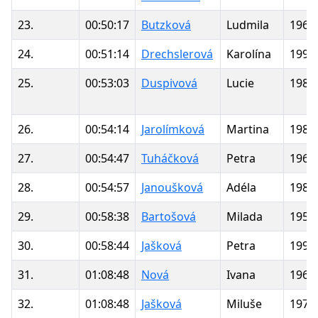
23.
00:50:17
Butzková
Ludmila
1961
24.
00:51:14
Drechslerová
Karolína
1995
25.
00:53:03
Duspivová
Lucie
1989
26.
00:54:14
Jarolímková
Martina
1980
27.
00:54:47
Tuháčková
Petra
1965
28.
00:54:57
Janoušková
Adéla
1984
29.
00:58:38
Bartošová
Milada
1953
30.
00:58:44
Jašková
Petra
1993
31.
01:08:48
Nová
Ivana
1964
32.
01:08:48
Jašková
Miluše
1973