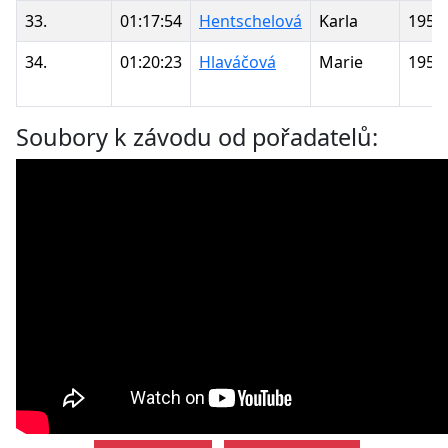
33.
01:17:54
Hentschelová
Karla
1951
34.
01:20:23
Hlaváčová
Marie
1953
Soubory k závodu od pořadatelů: