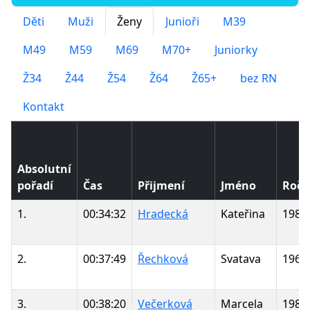
Děti
Muži
Ženy
Junioři
M39
M49
M59
M69
M70+
Juniorky
Ž34
Ž44
Ž54
Ž64
Ž65+
bez RN
Kontakt
Absolutní
pořadí
Čas
Přijmení
Jméno
Ročn
1.
00:34:32
Hradecká
Kateřina
1982
2.
00:37:49
Řechková
Svatava
1967
3.
00:38:20
Večerková
Marcela
1981