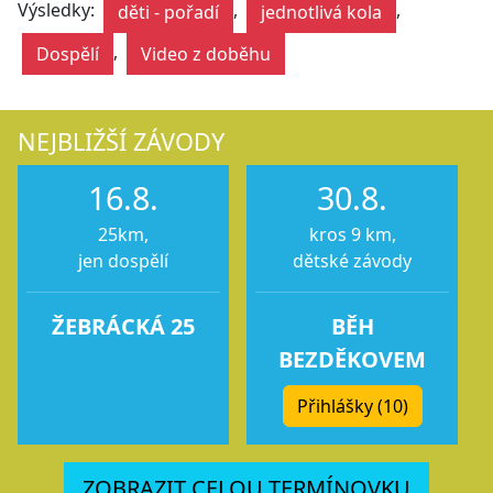
Výsledky:
,
,
děti - pořadí
jednotlivá kola
,
Dospělí
Video z doběhu
NEJBLIŽŠÍ ZÁVODY
16.8.
30.8.
25km,
kros 9 km,
jen dospělí
dětské závody
ŽEBRÁCKÁ 25
BĚH
BEZDĚKOVEM
Přihlášky (10)
ZOBRAZIT CELOU TERMÍNOVKU