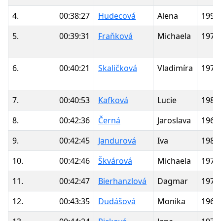
4.
00:38:27
Hudecová
Alena
1994
5.
00:39:31
Fraňková
Michaela
1970
6.
00:40:21
Skaličková
Vladimíra
1975
7.
00:40:53
Kafková
Lucie
1982
8.
00:42:36
Černá
Jaroslava
1962
9.
00:42:45
Jandurová
Iva
1985
10.
00:42:46
Škvárová
Michaela
1979
11.
00:42:47
Bierhanzlová
Dagmar
1976
12.
00:43:35
Dudášová
Monika
1966