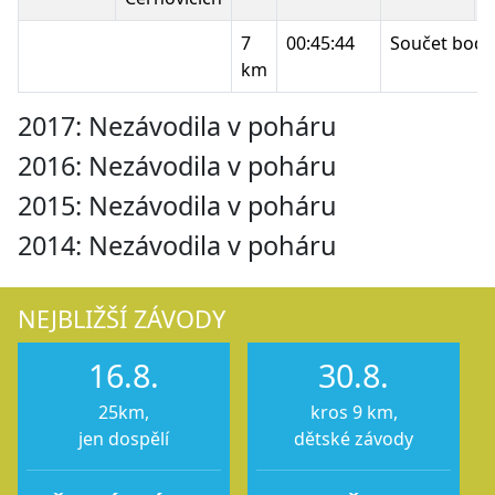
7
00:45:44
Součet bodů
km
2017: Nezávodila v poháru
2016: Nezávodila v poháru
2015: Nezávodila v poháru
2014: Nezávodila v poháru
NEJBLIŽŠÍ ZÁVODY
16.8.
30.8.
25km,
kros 9 km,
jen dospělí
dětské závody