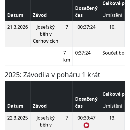
Celkové poř
Dosažený
Datum
Závod
čas
Umístění
B
21.3.2026
Josefský
7
00:37:24
10.
běh v
Cerhovicích
7
0:37:24
Součet bodů
km
2025: Závodila v poháru 1 krát
Celkové poř
Dosažený
Datum
Závod
čas
Umístění
B
22.3.2025
Josefský
7
00:39:47
13.
běh v