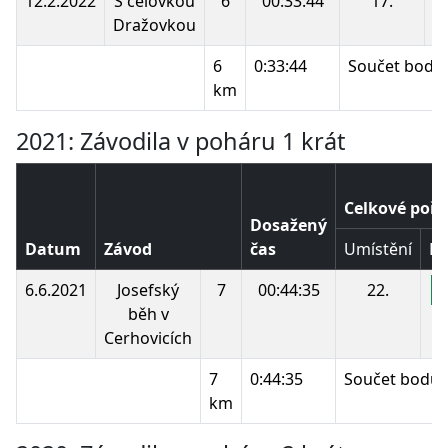
12.2.2022
S čelovkou
6
00:33:44
17.
1
Dražovkou
6
0:33:44
Součet bodů:
km
2021: Závodila v poháru 1 krát
Celkové pořa
Dosažený
Datum
Závod
čas
Umístění
Bo
6.6.2021
Josefský
7
00:44:35
22.
1
běh v
Cerhovicích
7
0:44:35
Součet bodů:
km