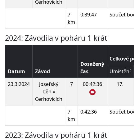
Cerhovicích
7
0:39:47
Součet bodů
km
2024: Závodila v poháru 1 krát
Celkové poř
Dosažený
Datum
Závod
čas
Umístění
B
23.3.2024
Josefský
7
00:42:36
17.
běh v
Cerhovicích
7
0:42:36
Součet bodů
km
2023: Závodila v poháru 1 krát