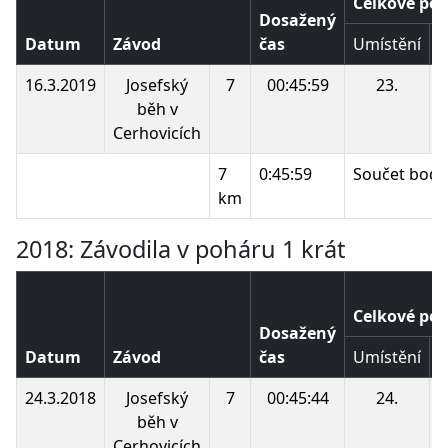
Celkové poř
Dosažený
Datum
Závod
čas
Umístění
B
16.3.2019
Josefský
7
00:45:59
23.
běh v
Cerhovicích
7
0:45:59
Součet bodů
km
2018: Závodila v poháru 1 krát
Celkové poř
Dosažený
Datum
Závod
čas
Umístění
B
24.3.2018
Josefský
7
00:45:44
24.
běh v
Cerhovicích