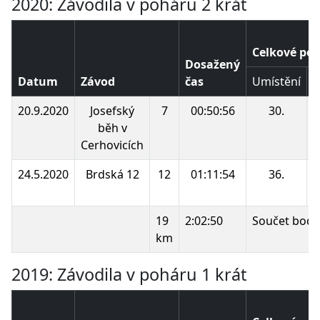
2020: Závodila v poháru 2 krát
Celkové poř
Dosažený
Datum
Závod
čas
Umístění
B
20.9.2020
Josefský
7
00:50:56
30.
běh v
Cerhovicích
24.5.2020
Brdská 12
12
01:11:54
36.
19
2:02:50
Součet bodů
km
2019: Závodila v poháru 1 krát