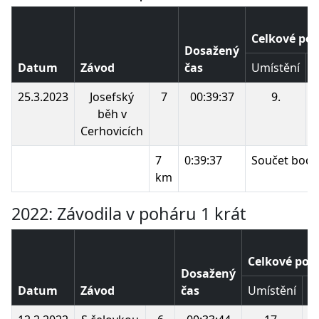
Celkové poř
Dosažený
Datum
Závod
čas
Umístění
B
25.3.2023
Josefský
7
00:39:37
9.
běh v
Cerhovicích
7
0:39:37
Součet bodů
km
2022: Závodila v poháru 1 krát
Celkové poř
Dosažený
Datum
Závod
čas
Umístění
B